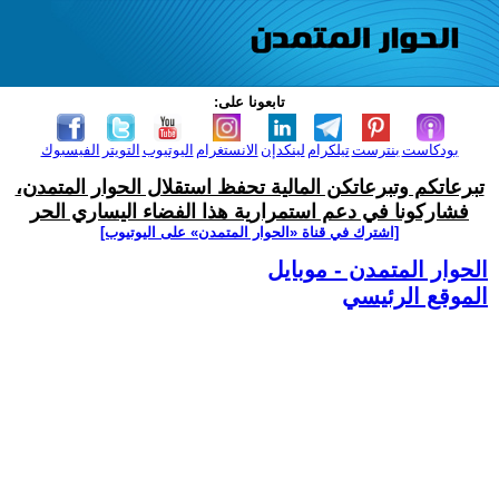
تابعونا على:
بودكاست
بنترست
تيلكرام
لينكدإن
الانستغرام
اليوتيوب
التويتر
الفيسبوك
تبرعاتكم وتبرعاتكن المالية تحفظ استقلال الحوار المتمدن،
فشاركونا في دعم استمرارية هذا الفضاء اليساري الحر
[اشترك في قناة ‫«الحوار المتمدن» على اليوتيوب]
الحوار المتمدن - موبايل
الموقع الرئيسي