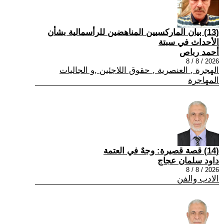
(13) بيان الماركسيين المناهضين للرأسمالية بشأن
الأحداث في سبتة
أحمد رباص
2026 / 8 / 8
الهجرة , العنصرية , حقوق اللاجئين ,و الجاليات
المهاجرة
(14) قصة قصيرة: وجهٌ في العتمة
داود سلمان عجاج
2026 / 8 / 8
الادب والفن