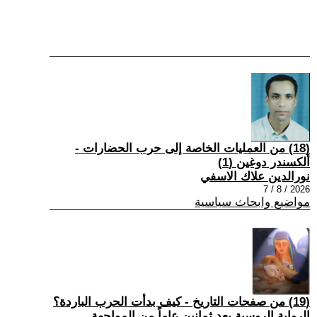
(18) من العمليات الخاصة إلى حرب الحضارات -
ألكسندر دوغين (1)
نورالدين علاك الاسفي
2026 / 8 / 7
مواضيع وابحاث سياسية
(19) من صفحات التاريخ - كيف بدأت الحرب الباردة؟
الرواية الروسية بعد ثمانين عاماً من المواجهة