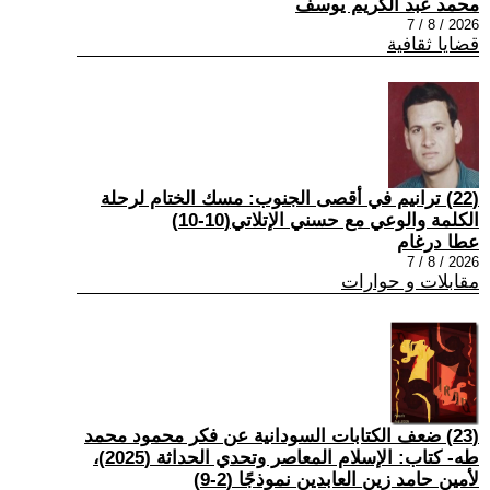
محمد عبد الكريم يوسف
2026 / 8 / 7
قضايا ثقافية
(22) ترانيم في أقصى الجنوب: مسك الختام لرحلة
الكلمة والوعي مع حسني الإتلاتي(10-10)
عطا درغام
2026 / 8 / 7
مقابلات و حوارات
(23) ضعف الكتابات السودانية عن فكر محمود محمد
طه- كتاب: الإسلام المعاصر وتحدي الحداثة (2025)،
لأمين حامد زين العابدين نموذجًا (2-9)