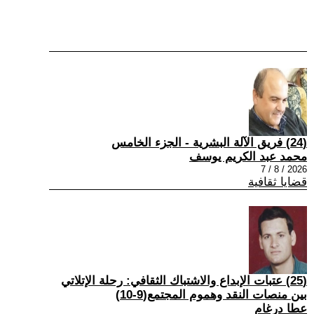
(24) فريق الآلة البشرية - الجزء الخامس
محمد عبد الكريم يوسف
2026 / 8 / 7
قضايا ثقافية
(25) عتبات الإبداع والاشتباك الثقافي: رحلة الإتلاتي
بين منصات النقد وهموم المجتمع(9-10)
عطا درغام