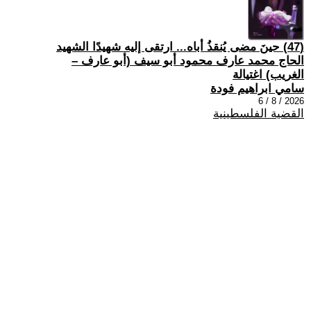
(47) حينَ مضى يُنقذُ أباه... ارتقى إليه شهيدًا الشهيد
الحاج محمد عارف محمود أبو سيف (أبو عارف –
الغريب) اغتيالة
سامي ابراهيم فودة
2026 / 8 / 6
القضية الفلسطينية