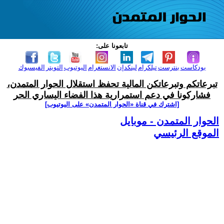
تابعونا على:
بودكاست
بنترست
تيلكرام
لينكدإن
الانستغرام
اليوتيوب
التويتر
الفيسبوك
تبرعاتكم وتبرعاتكن المالية تحفظ استقلال الحوار المتمدن،
فشاركونا في دعم استمرارية هذا الفضاء اليساري الحر
[اشترك في قناة ‫«الحوار المتمدن» على اليوتيوب]
الحوار المتمدن - موبايل
الموقع الرئيسي