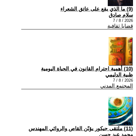
(9) ما الذي يقع على عاتق الشعراء
سلام صادق
2026 / 8 / 7
قضايا ثقافية
(10) أهمية احترام القانون في الحياة اليومية
ظبية الدليمي
2026 / 8 / 7
المجتمع المدني
(11) ملتقى جيكور يؤبّن القاص والروائي المهندس
محمد عبد حسن