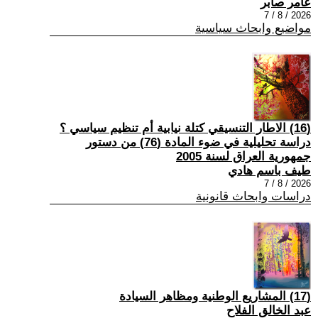
عامر صابر
2026 / 8 / 7
مواضيع وابحاث سياسية
(16) الاطار التنسيقي كتلة نيابية أم تنظيم سياسي ؟
دراسة تحليلية في ضوء المادة (76) من دستور
جمهورية العراق لسنة 2005
طيف باسم هادي
2026 / 8 / 7
دراسات وابحاث قانونية
(17) المشاريع الوطنية ومظاهر السيادة
عبد الخالق الفلاح