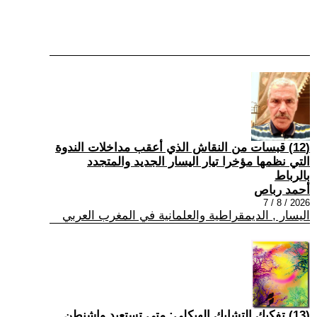
(12) قبسات من النقاش الذي أعقب مداخلات الندوة
التي نظمها مؤخرا تيار اليسار الجديد والمتجدد
بالرباط
أحمد رباص
2026 / 8 / 7
اليسار , الديمقراطية والعلمانية في المغرب العربي
(13) تفكيك التشابك الهيكلي: متى تستعيد واشنطن