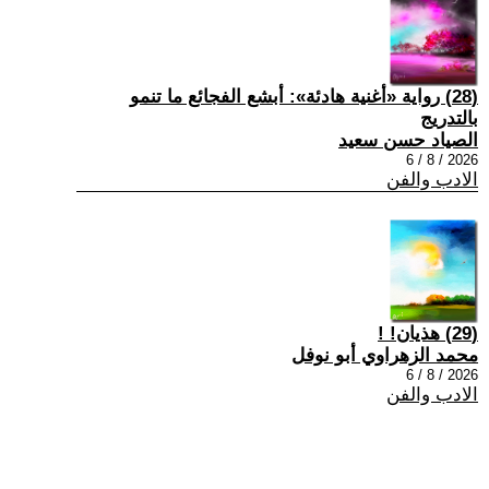
(28) رواية «أغنية هادئة»: أبشع الفجائع ما تنمو
بالتدريج
الصياد حسن سعيد
2026 / 8 / 6
الادب والفن
(29) هذيان! !
محمد الزهراوي أبو نوفل
2026 / 8 / 6
الادب والفن