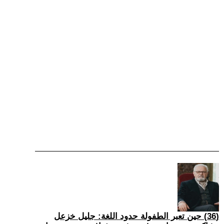
(36) حين تعبر الطفولة حدود اللغة: جليل خزعل