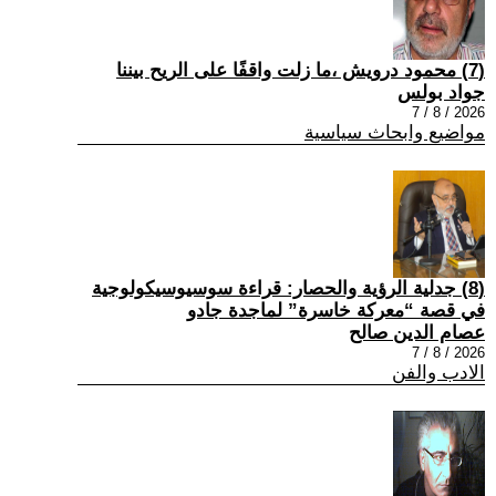
(7) محمود درويش ،ما زلت واقفًا على الريح بيننا
جواد بولس
2026 / 8 / 7
مواضيع وابحاث سياسية
(8) جدلية الرؤية والحصار: قراءة سوسيوسيكولوجية
في قصة “معركة خاسرة” لماجدة جادو
عصام الدين صالح
2026 / 8 / 7
الادب والفن