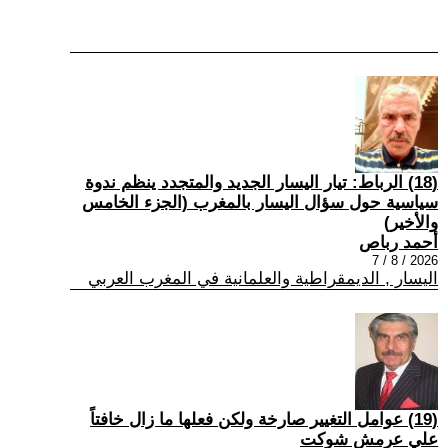
(18) الرباط: تيار اليسار الجديد والمتجدد ينظم ندوة
سياسية حول سؤال اليسار بالمغرب (الجزء الخامس
والأخير)
أحمد رباص
2026 / 8 / 7
اليسار , الديمقراطية والعلمانية في المغرب العربي
(19) عوامل التغيير صارخة ولكن فعلها ما زال خافتاً
علي عرمش شوكت