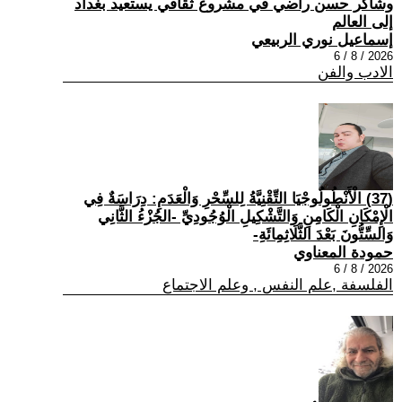
وشاكر حسن راضي في مشروع ثقافي يستعيد بغداد
إلى العالم
إسماعيل نوري الربيعي
2026 / 8 / 6
الادب والفن
(37) الْأَنْطُولُوجْيَا التِّقْنِيَّةُ لِلسِّحْرِ وَالْعَدَمِ: دِرَاسَةٌ فِي
الْإِمْكَانِ الْكَامِنِ وَالتَّشْكِيلِ الْوُجُودِيِّ -الجُزْءُ الثَّانِي
وَالسِّتُّونَ بَعْدَ الثَّلَاثِمِائَةِ-
حمودة المعناوي
2026 / 8 / 6
الفلسفة ,علم النفس , وعلم الاجتماع