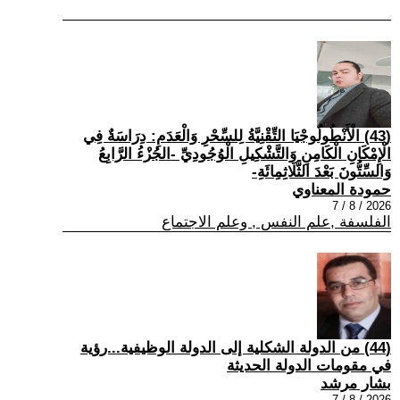
(43) الْأَنْطُولُوجْيَا التِّقْنِيَّةُ لِلسِّحْرِ وَالْعَدَمِ: دِرَاسَةٌ فِي
الْإِمْكَانِ الْكَامِنِ وَالتَّشْكِيلِ الْوُجُودِيِّ -الجُزْءُ الرَّابِعُ
وَالسِّتُّونَ بَعْدَ الثَّلَاثِمِائَةِ-
حمودة المعناوي
2026 / 8 / 7
الفلسفة ,علم النفس , وعلم الاجتماع
(44) من الدولة الشكلية إلى الدولة الوظيفية...رؤية
في مقومات الدولة الحديثة
بشار مرشد
2026 / 8 / 7