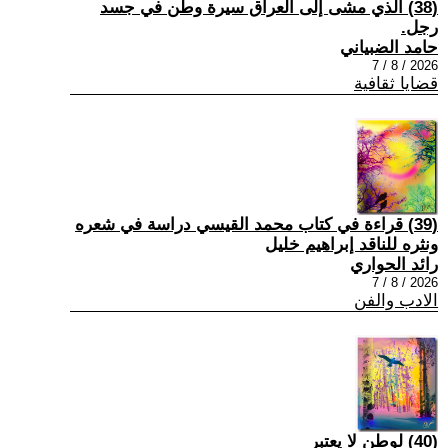
(38) الذي مشى إلى العراق سيرة وطن في جسد
رجل.
حامد الضبياني
2026 / 8 / 7
قضايا ثقافية
(39) قراءة في كتاب محمد القيسي دراسة في شعره
ونثره للناقد إبراهيم خليل
رائد الحواري
2026 / 8 / 7
الادب والفن
(40) لوطن لا يعتبر