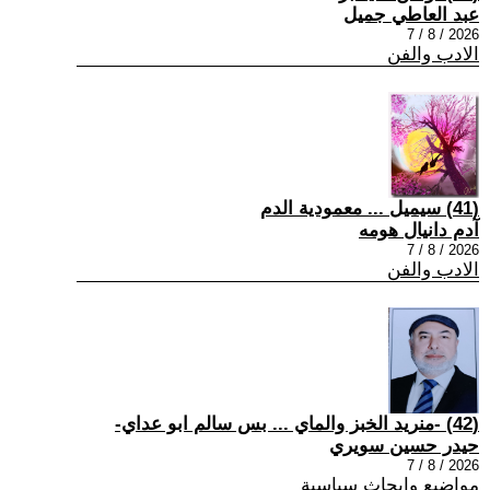
عبد العاطي جميل
2026 / 8 / 7
الادب والفن
(41) سيميل ... معمودية الدم
آدم دانيال هومه
2026 / 8 / 7
الادب والفن
(42) -منريد الخبز والماي ... بس سالم ابو عداي-
حيدر حسين سويري
2026 / 8 / 7
مواضيع وابحاث سياسية