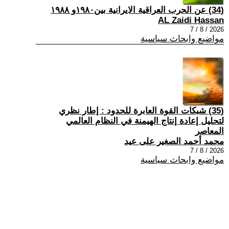
(34) عن الحرب العراقية الايرانية بين١٩٨٠و ١٩٨٨
AL Zaidi Hassan
2026 / 8 / 7
مواضيع وابحاث سياسية
(35) شبكات القوة العابرة للحدود : إطار نظري
لتحليل إعادة إنتاج الهيمنة في النظام العالمي
المعاصر
محمد أحمد الصغير على عيد
2026 / 8 / 7
مواضيع وابحاث سياسية