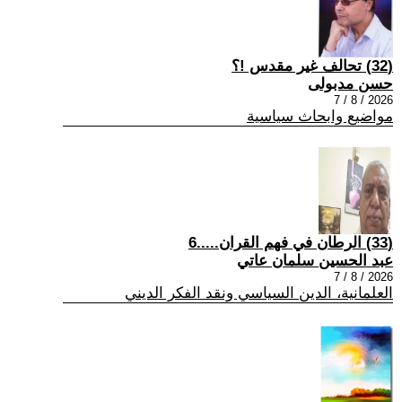
(32) تحالف غير مقدس !؟
حسن مدبولى
2026 / 8 / 7
مواضيع وابحاث سياسية
(33) الرطان في فهم القران.....6
عبد الحسين سلمان عاتي
2026 / 8 / 7
العلمانية، الدين السياسي ونقد الفكر الديني