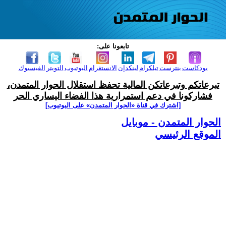
تابعونا على:
بودكاست
بنترست
تيلكرام
لينكدإن
الانستغرام
اليوتيوب
التويتر
الفيسبوك
تبرعاتكم وتبرعاتكن المالية تحفظ استقلال الحوار المتمدن،
فشاركونا في دعم استمرارية هذا الفضاء اليساري الحر
[اشترك في قناة ‫«الحوار المتمدن» على اليوتيوب]
الحوار المتمدن - موبايل
الموقع الرئيسي