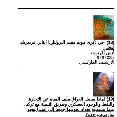
(18) -في ذكرى موت معلم البرولتاريا الثاني فريدريك
إنجلز-
أنس أفرتوت
2026 / 8 / 8
الارشيف الماركسي
(19) لماذا يفصل العراق ملف المياه عن التجارة
والنفط والوجود العسكري وطريق التنمية مع تركيا،
بينما تستطيع بغداد تحويلها جميعاً إلى استراتيجية
تفاوضية واحدة؟