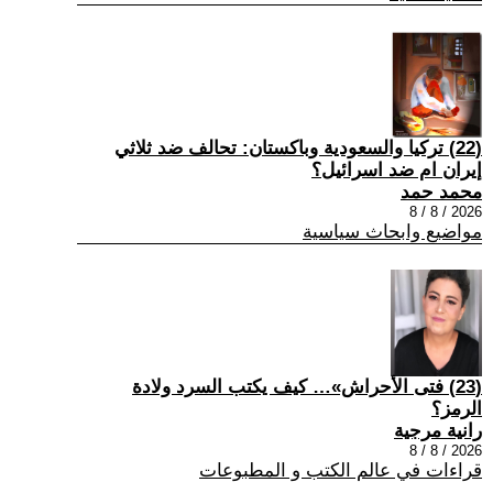
(22) تركيا والسعودية وباكستان: تحالف ضد ثلاثي
إيران ام ضد اسرائيل؟
محمد حمد
2026 / 8 / 8
مواضيع وابحاث سياسية
(23) فتى الأحراش»… كيف يكتب السرد ولادة
الرمز؟
رانية مرجية
2026 / 8 / 8
قراءات في عالم الكتب و المطبوعات