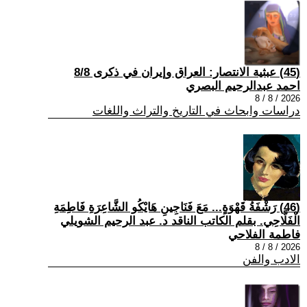
(45) عبثية الانتصار: العراق وإيران في ذكرى 8/8
احمد عبدالرحيم البصري
2026 / 8 / 8
دراسات وابحاث في التاريخ والتراث واللغات
(46) رَشْفَةُ قَهْوَةٍ... مَعَ فَنَاجِينِ هَايْكُو الشَّاعِرَةِ فَاطِمَةِ
الْفَلَّاحِي. بقلم الكاتب الناقد د. عبد الرحيم الشويلي
فاطمة الفلاحي
2026 / 8 / 8
الادب والفن