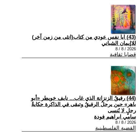
(43) ايا نفس عودي من كتاب(انثى من زمن آخر)
للاإيمان الشباني
2026 / 8 / 8
قضايا ثقافية
(44) رفيقُ الزنزانة الذي غاب... نايف خويطر «أبو
باهر» حين يرحلُ الرفيقُ وتبقى في الذاكرة حكايةُ
رجلٍ لا يُنسى
سامي ابراهيم فودة
2026 / 8 / 8
القضية الفلسطينية