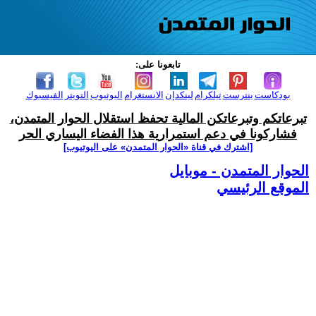
تابعونا على:
بودكاست
بنترست
تيلكرام
لينكدإن
الانستغرام
اليوتيوب
التويتر
الفيسبوك
تبرعاتكم وتبرعاتكن المالية تحفظ استقلال الحوار المتمدن،
فشاركونا في دعم استمرارية هذا الفضاء اليساري الحر
[اشترك في قناة ‫«الحوار المتمدن» على اليوتيوب]
الحوار المتمدن - موبايل
الموقع الرئيسي