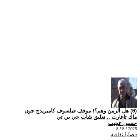
(6) هل الزمن وهم؟! موقف فيلسوف كامبريدج جون
ماك تاغارت .. تعليق شات جي بي تي
حسين عجيب
2026 / 8 / 8
قضايا ثقافية