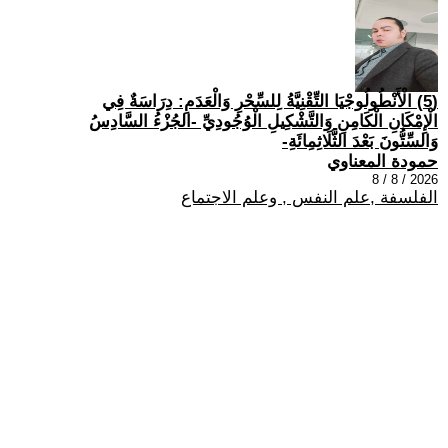
(5) الْأَنْطُولُوجْيَا التِّقْنِيَّةُ لِلسِّحْرِ وَالْعَدَمِ: دِرَاسَةٌ فِي
الْإِمْكَانِ الْكَامِنِ وَالتَّشْكِيلِ الْوُجُودِيِّ -الجُزْءُ السَّادِسُ
وَالسِّتُّونَ بَعْدَ الثَّلَاثِمِائَةِ-
حمودة المعناوي
2026 / 8 / 8
الفلسفة ,علم النفس , وعلم الاجتماع