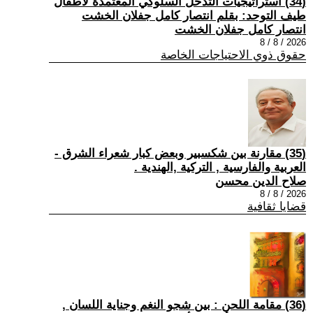
(34) استراتيجيات التدخل السلوكي المعتمدة لأطفال
طيف التوحد: بقلم انتصار كامل جفلان الخشت
انتصار كامل جفلان الخشت
2026 / 8 / 8
حقوق ذوي الاحتياجات الخاصة
(35) مقارنة بين شكسبير وبعض كبار شعراء الشرق -
العربية والفارسية , التركية ,الهندية .
صلاح الدين محسن
2026 / 8 / 8
قضايا ثقافية
(36) مقامة اللحن : بين شجو النغم وجناية اللسان ,