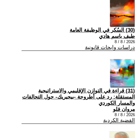
(30) السُكر في الوظيفة العامة
طيف باسم هادي
2026 / 8 / 8
دراسات وابحاث قانونية
(31) قراءة في التوازن الإقليمي والاستراتيجية
المستقلة: رد على أطروحة -بيجيريك- حول التحالفات
والمسار الكوردي
مروان فلو
2026 / 8 / 8
القضية الكردية