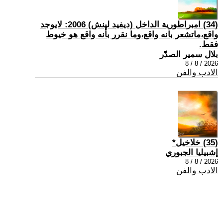
(34) امبراطورية الداخل (ديفيد لينش) 2006: لايوجد
واقع،ماتشعر بانه واقع،وما نقرر بأنه واقع هو خيوط
فقط.
بلال سمير الصدّر
2026 / 8 / 8
الادب والفن
(35) خلاخيل*
إشبيليا الجبوري
2026 / 8 / 8
الادب والفن