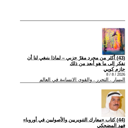
(43) أكثر من مجرد مقرّ حزبي – لماذا ينبغي لنا أن
نفكر إلى ما هو أبعد من ذلك
حازم كويي
2026 / 8 / 8
اليسار , التحرر , والقوى الانسانية في العالم
(44) كتاب «معارك التنويريين والأصوليين في أوروبا»
فهد المضحكي