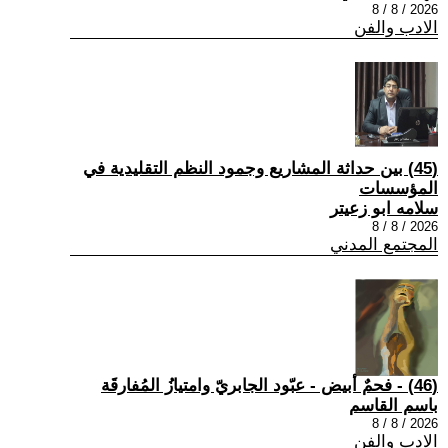
2026 / 8 / 8
الادب والفن
(45) بين حداثة المشاريع وجمود النظم التقليدية في
المؤسسات
سلامه ابو زعيتر
2026 / 8 / 8
المجتمع المدني
(46) - فحمٌ أبيض - عبّود الجابريّ وامتيازُ المُفارقَة
باسم القاسم
2026 / 8 / 8
الادب والفن