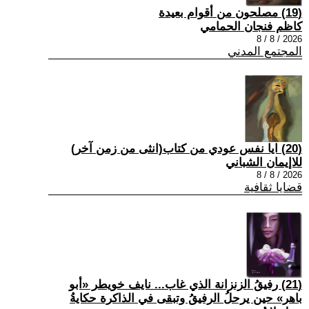
(19) مصلحون من أقوام بعيدة
كاظم فنجان الحمامي
2026 / 8 / 8
المجتمع المدني
(20) ايا نفس عودي من كتاب(انثى من زمن آخر)
للاإيمان الشباني
2026 / 8 / 8
قضايا ثقافية
(21) رفيقُ الزنزانة الذي غاب... نايف خويطر «أبو
باهر» حين يرحلُ الرفيقُ وتبقى في الذاكرة حكايةُ