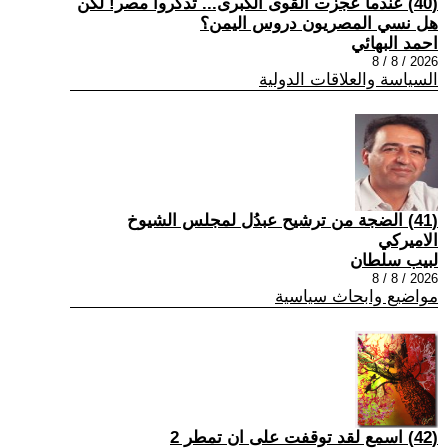
(40) عندما عجزت القوى الكبرى... تذكروا مصر! لكن
هل نسي المصريون دروس اليمن؟
احمد البهائي
2026 / 8 / 8
السياسة والعلاقات الدولية
(41) الضجة من ترشيح عبدُل لمجلس الشيوخ
الاميركي
لبيب سلطان
2026 / 8 / 8
مواضيع وابحاث سياسية
(42) اسمع لقد توقفت على ان تمطر 2