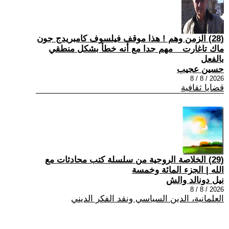
(28) الزمن وهم ! هذا موقف فيلسوف كامبريدج جون
ماك تاغارت _ مهم جدا مع أنه خطأ بشكل منطقي
بالفعل
حسين عجيب
2026 / 8 / 8
قضايا ثقافية
(29) الخلاصة الروحية من سلسلة كتب محادثات مع
الله | الجزء المائة وخمسة
نيل دونالد والش
2026 / 8 / 8
العلمانية، الدين السياسي ونقد الفكر الديني