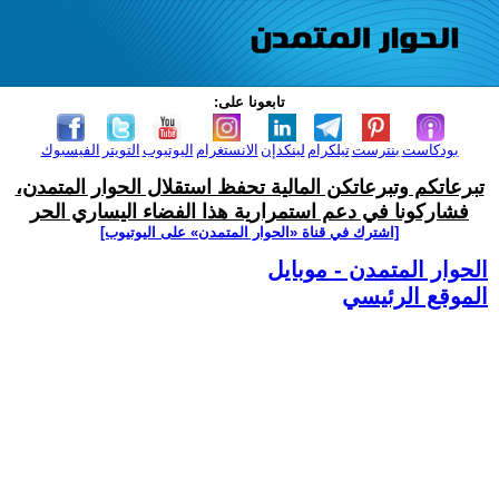
تابعونا على:
بودكاست
بنترست
تيلكرام
لينكدإن
الانستغرام
اليوتيوب
التويتر
الفيسبوك
تبرعاتكم وتبرعاتكن المالية تحفظ استقلال الحوار المتمدن،
فشاركونا في دعم استمرارية هذا الفضاء اليساري الحر
[اشترك في قناة ‫«الحوار المتمدن» على اليوتيوب]
الحوار المتمدن - موبايل
الموقع الرئيسي