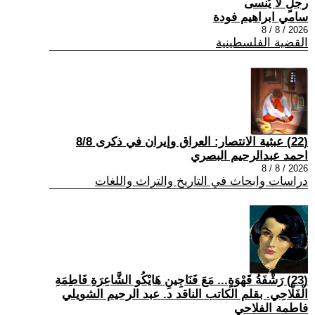
رجلٍ لا يُنسى
سامي ابراهيم فودة
2026 / 8 / 8
القضية الفلسطينية
(22) عبثية الانتصار: العراق وإيران في ذكرى 8/8
احمد عبدالرحيم البصري
2026 / 8 / 8
دراسات وابحاث في التاريخ والتراث واللغات
(23) رَشْفَةُ قَهْوَةٍ... مَعَ فَنَاجِينِ هَايْكُو الشَّاعِرَةِ فَاطِمَةِ
الْفَلَّاحِي. بقلم الكاتب الناقد د. عبد الرحيم الشويلي
فاطمة الفلاحي