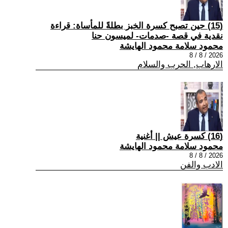
(15) حين تصبح كسرة الخبز بطلةً للمأساة: قراءة
نقدية في قصة -صدمات- لميسون حنا
محمود سلامة محمود الهايشة
2026 / 8 / 8
الارهاب, الحرب والسلام
(16) كسرة عيش || أغنية
محمود سلامة محمود الهايشة
2026 / 8 / 8
الادب والفن