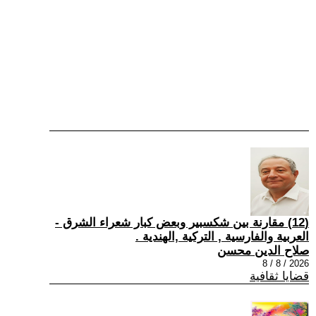
(12) مقارنة بين شكسبير وبعض كبار شعراء الشرق -
العربية والفارسية , التركية ,الهندية .
صلاح الدين محسن
2026 / 8 / 8
قضايا ثقافية