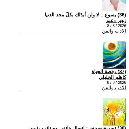
(36) يسوع... لا ولن أبدّلك بكلّ مجد الدنيا
زهير دعيم
2026 / 8 / 8
الادب والفن
(37) رقصة الحياة
كاظم الخليلي
2026 / 8 / 8
الادب والفن
(38) تصريح صحفي: إتصال هاتفي مع نائب رئيس