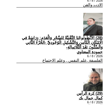
2026 / 8 / 6
الادب والفن
(28) الْأَنْطُولُوجْيَا التِّقْنِيَّةُ لِلسِّحْرِ وَالْعَدَمِ: دِرَاسَةٌ فِي
الْإِمْكَانِ الْكَامِنِ وَالتَّشْكِيلِ الْوُجُودِيِّ -الجُزْءُ الثَّانِي
وَالسِّتُّونَ بَعْدَ الثَّلَاثِمِائَةِ-
حمودة المعناوي
2026 / 8 / 6
الفلسفة ,علم النفس , وعلم الاجتماع
(29) كرة الرأس
كمال جمال بك
2026 / 8 / 6