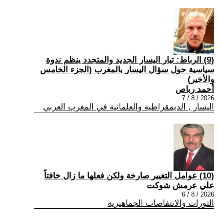
(9) الرباط: تيار اليسار الجديد والمتجدد ينظم ندوة
سياسية حول سؤال اليسار بالمغرب (الجزء الخامس
والأخير)
أحمد رباص
2026 / 8 / 7
اليسار , الديمقراطية والعلمانية في المغرب العربي
(10) عوامل التغيير صارخة ولكن فعلها ما زال خافتاً
علي عرمش شوكت
2026 / 8 / 6
الثورات والانتفاضات الجماهيرية