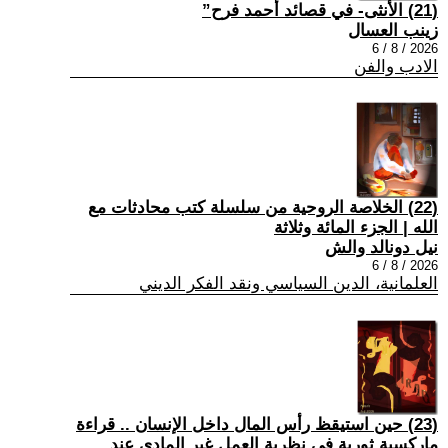
(21) الأنثى- في قصائد أحمد فرح”
زينب العسال
2026 / 8 / 6
الادب والفن
(22) الخلاصة الروحية من سلسلة كتب محادثات مع
الله | الجزء المائة وثلاثة
نيل دونالد والش
2026 / 8 / 6
العلمانية، الدين السياسي ونقد الفكر الديني
(23) حين استيقظ رأس المال داخل الإنسان .. قراءة
ماركسية ثورية في نظرية العمل غير المادي عند