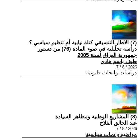
(7) الاطار التنسيقي كتلة نيابية أم تنظيم سياسي ؟
دراسة تحليلية في ضوء المادة (76) من دستور
جمهورية العراق لسنة 2005
طيف باسم هادي
2026 / 8 / 7
دراسات وابحاث قانونية
(8) المشاريع الوطنية ومظاهر السيادة
عبد الخالق الفلاح
2026 / 8 / 7
مواضيع وابحاث سياسية