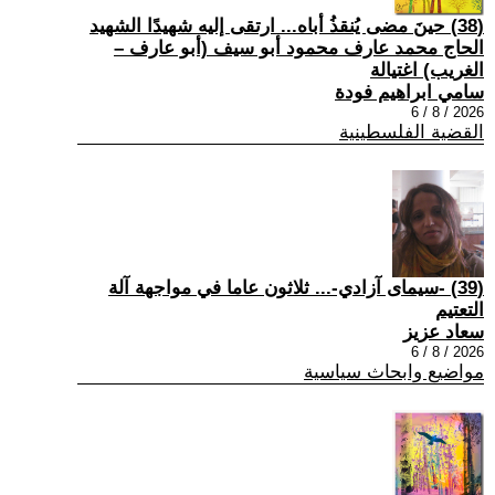
(38) حينَ مضى يُنقذُ أباه... ارتقى إليه شهيدًا الشهيد
الحاج محمد عارف محمود أبو سيف (أبو عارف –
الغريب) اغتيالة
سامي ابراهيم فودة
2026 / 8 / 6
القضية الفلسطينية
(39) -سيمای آزادي-... ثلاثون عاما في مواجهة آلة
التعتيم
سعاد عزيز
2026 / 8 / 6
مواضيع وابحاث سياسية