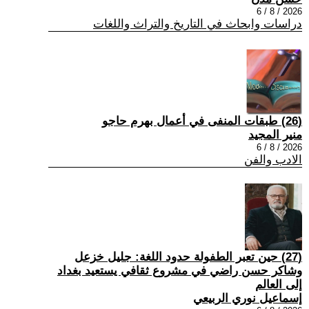
2026 / 8 / 6
دراسات وابحاث في التاريخ والتراث واللغات
(26) طبقات المنفى في أعمال بهرم حاجو
منير المجيد
2026 / 8 / 6
الادب والفن
(27) حين تعبر الطفولة حدود اللغة: جليل خزعل
وشاكر حسن راضي في مشروع ثقافي يستعيد بغداد
إلى العالم
إسماعيل نوري الربيعي