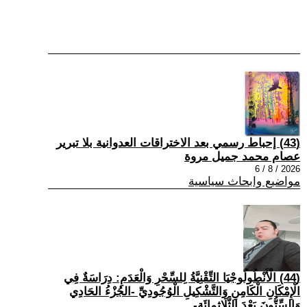
(43) إحباط رسمي بعد الاختراقات العدوانية بلا تبرير
عصام محمد جميل مروة
2026 / 8 / 6
مواضيع وابحاث سياسية
(44) الْأَنْطُولُوجْيَا التِّقْنِيَّةُ لِلسِّحْرِ وَالْعَدَمِ: دِرَاسَةٌ فِي
الْإِمْكَانِ الْكَامِنِ وَالتَّشْكِيلِ الْوُجُودِيِّ -الجُزْءُ الحَادِي
وَالسِّتُّونَ بَعْدَ الثَّلَاثِمِائَةِ-