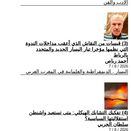
الادب والفن
(3) قبسات من النقاش الذي أعقب مداخلات الندوة
التي نظمها مؤخرا تيار اليسار الجديد والمتجدد
بالرباط
أحمد رباص
2026 / 8 / 7
اليسار , الديمقراطية والعلمانية في المغرب العربي
(4) تفكيك التشابك الهيكلي: متى تستعيد واشنطن
استقلاليتها السياسية؟
سلطان الحربي
2026 / 8 / 7