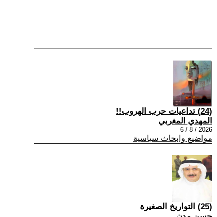
(24) تداعيات حرب الهروب!!
المهدي المغربي
2026 / 8 / 6
مواضيع وابحاث سياسية
(25) التواريخ الصغيرة
حسن مدن