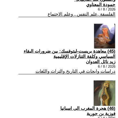
حمودة المعناوي
2026 / 8 / 6
الفلسفة ,علم النفس , وعلم الاجتماع
(45) معاهدة بريست-ليتوفسك: بين ضرورات البقاء
السياسي وكلفة التنازلات الإقليمية
زيد نائل العدوان
2026 / 8 / 6
دراسات وابحاث في التاريخ والتراث واللغات
(46) هجرة المغرب الى اسبانيا
فوزية بن حورية