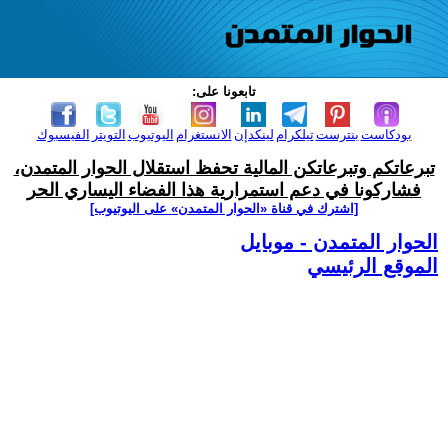
تابعونا على:
بودكاست
بنترست
تيلكرام
لينكدإن
الانستغرام
اليوتيوب
التويتر
الفيسبوك
تبرعاتكم وتبرعاتكن المالية تحفظ استقلال الحوار المتمدن،
فشاركونا في دعم استمرارية هذا الفضاء اليساري الحر
[اشترك في قناة ‫«الحوار المتمدن» على اليوتيوب]
الحوار المتمدن - موبايل
الموقع الرئيسي