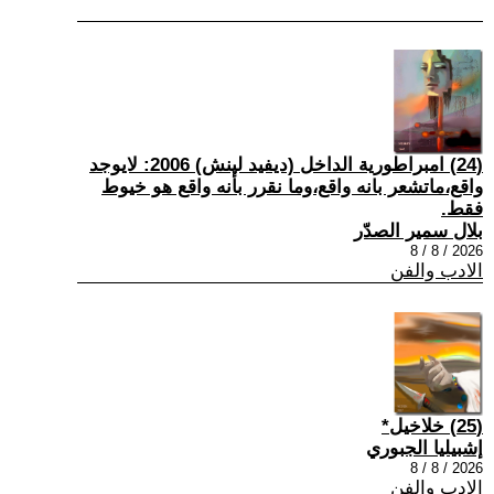
(24) امبراطورية الداخل (ديفيد لينش) 2006: لايوجد
واقع،ماتشعر بانه واقع،وما نقرر بأنه واقع هو خيوط
فقط.
بلال سمير الصدّر
2026 / 8 / 8
الادب والفن
(25) خلاخيل*
إشبيليا الجبوري
2026 / 8 / 8
الادب والفن