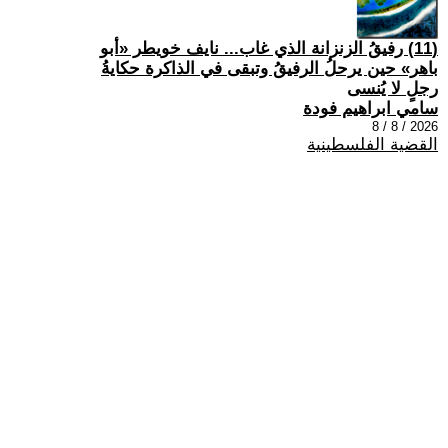
(11) رفيقُ الزنزانة الذي غاب... نايف خويطر «أبو
باهر» حين يرحلُ الرفيقُ وتبقى في الذاكرة حكايةُ
رجلٍ لا يُنسى
سامي ابراهيم فودة
2026 / 8 / 8
القضية الفلسطينية