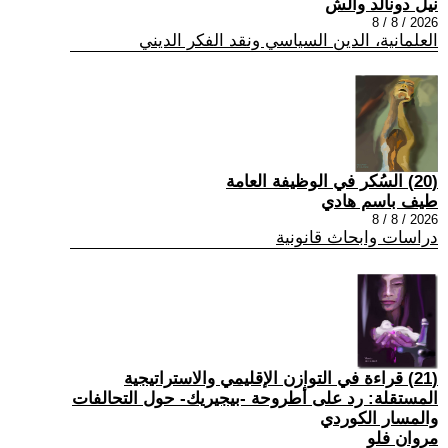
نيل دونالد والش
2026 / 8 / 8
العلمانية، الدين السياسي ونقد الفكر الديني
(20) السُكر في الوظيفة العامة
طيف باسم هادي
2026 / 8 / 8
دراسات وابحاث قانونية
(21) قراءة في التوازن الإقليمي والاستراتيجية
المستقلة: رد على أطروحة -بيجيريك- حول التحالفات
والمسار الكوردي
مروان فلو