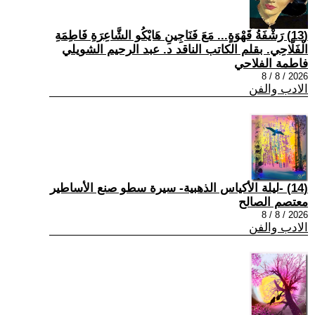
(13) رَشْفَةُ قَهْوَةٍ... مَعَ فَنَاجِينِ هَايْكُو الشَّاعِرَةِ فَاطِمَةِ
الْفَلَّاحِي. بقلم الكاتب الناقد د. عبد الرحيم الشويلي
فاطمة الفلاحي
2026 / 8 / 8
الادب والفن
(14) -ليلة الأكياس الذهبية- سيرة سطو صنع الأساطير
معتصم الصالح
2026 / 8 / 8
الادب والفن