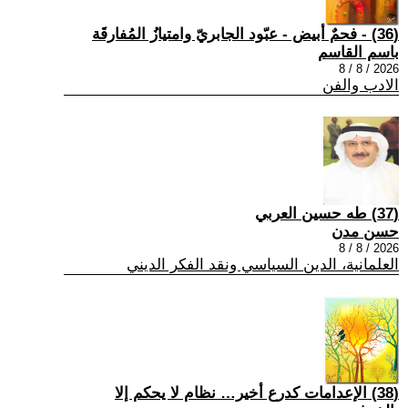
(36) - فحمٌ أبيض - عبّود الجابريّ وامتيازُ المُفارقَة
باسم القاسم
2026 / 8 / 8
الادب والفن
(37) طه حسين العربي
حسن مدن
2026 / 8 / 8
العلمانية، الدين السياسي ونقد الفكر الديني
(38) الإعدامات كدرع أخير… نظام لا يحكم إلا