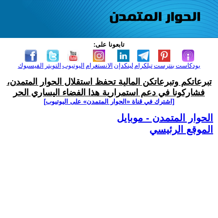
تابعونا على:
بودكاست
بنترست
تيلكرام
لينكدإن
الانستغرام
اليوتيوب
التويتر
الفيسبوك
تبرعاتكم وتبرعاتكن المالية تحفظ استقلال الحوار المتمدن،
فشاركونا في دعم استمرارية هذا الفضاء اليساري الحر
[اشترك في قناة ‫«الحوار المتمدن» على اليوتيوب]
الحوار المتمدن - موبايل
الموقع الرئيسي