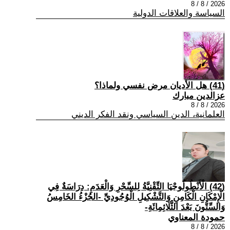
2026 / 8 / 8
السياسة والعلاقات الدولية
(41) هل الأديان مرض نفسي ولماذا؟
عزالدين مبارك
2026 / 8 / 8
العلمانية، الدين السياسي ونقد الفكر الديني
(42) الْأَنْطُولُوجْيَا التِّقْنِيَّةُ لِلسِّحْرِ وَالْعَدَمِ: دِرَاسَةٌ فِي
الْإِمْكَانِ الْكَامِنِ وَالتَّشْكِيلِ الْوُجُودِيِّ -الجُزْءُ الخَامِسُ
وَالسِّتُّونَ بَعْدَ الثَّلَاثِمِائَةِ-
حمودة المعناوي
2026 / 8 / 8