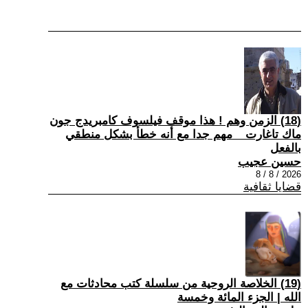
(18) الزمن وهم ! هذا موقف فيلسوف كامبريدج جون
ماك تاغارت _ مهم جدا مع أنه خطأ بشكل منطقي
بالفعل
حسين عجيب
2026 / 8 / 8
قضايا ثقافية
(19) الخلاصة الروحية من سلسلة كتب محادثات مع
الله | الجزء المائة وخمسة