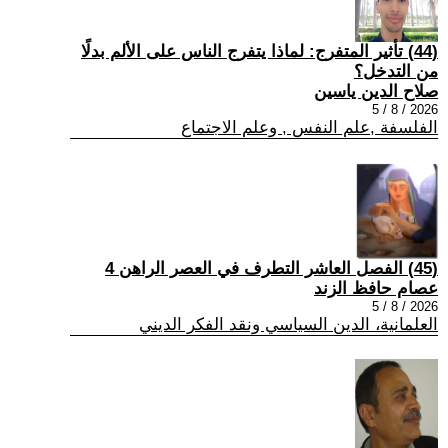
(44) تأثير المتفرج: لماذا يتفرج الناس على الألم بدلًا
من التدخل؟
صلاح الدين ياسين
2026 / 8 / 5
الفلسفة ,علم النفس , وعلم الاجتماع
(45) الفصل العاشر التطرف في العصر الراهن 4
عصام حافظ الزند
2026 / 8 / 5
العلمانية، الدين السياسي ونقد الفكر الديني