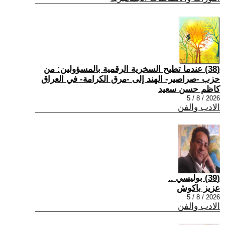
(38) عندما تطيح السخرية الرقمية بالمسؤولين: من
حزب -صراصير- الهند إلى -مرق الكرامة- في العراق
كاظم حسن سعيد
2026 / 8 / 5
الادب والفن
(39) بوليسي ..
عزيز باكوش
2026 / 8 / 5
الادب والفن