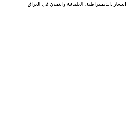
اليسار ,الديمقراطية, العلمانية والتمدن في العراق