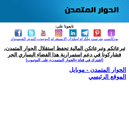
تابعونا على:
بودكاست
بنترست
تيلكرام
لينكدإن
الانستغرام
اليوتيوب
التويتر
الفيسبوك
تبرعاتكم وتبرعاتكن المالية تحفظ استقلال الحوار المتمدن،
فشاركونا في دعم استمرارية هذا الفضاء اليساري الحر
[اشترك في قناة ‫«الحوار المتمدن» على اليوتيوب]
الحوار المتمدن - موبايل
الموقع الرئيسي