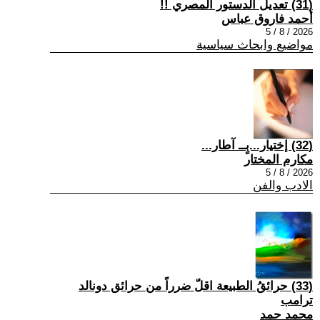
(31) تعديل الدستور المصري !!
أحمد فاروق عباس
2026 / 8 / 5
مواضيع وابحاث سياسية
(32) إختيار...بٍــ آطار...
مكارم المختار
2026 / 8 / 5
الادب والفن
(33) حرائقُ الطبيعة اقلّ ضرراً من حرائق دونالد
ترامب
محمد حمد