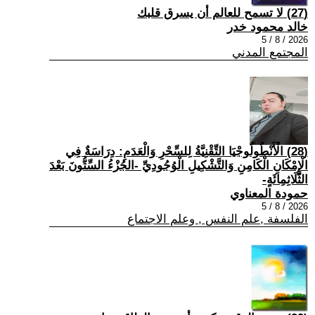
(27) لا تسمح للعالم أن يسرق قلبك
خالد محمود خدر
2026 / 8 / 5
المجتمع المدني
(28) الْأَنْطُولُوجْيَا التِّقْنِيَّةُ لِلسِّحْرِ وَالْعَدَمِ: دِرَاسَةٌ فِي
الْإِمْكَانِ الْكَامِنِ وَالتَّشْكِيلِ الْوُجُودِيِّ -الجُزْءُ السِّتُّونَ بَعْدَ
الثَّلَاثِمِائَةٍ-
حمودة المعناوي
2026 / 8 / 5
الفلسفة ,علم النفس , وعلم الاجتماع