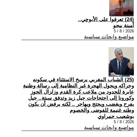
(24) تعرفوا على الأبوچي..
أمينة بيجو
2026 / 8 / 5
مواضيع وابحاث سياسية
(25) الشباب المغربي يرسخ الاستثناء في سكونه
وحراكه ويحول الهجرة غير النظامية إلى رسالة وطنية
عابرة للحدود من ملاعب كرة القدم وزلزال الحوز
وكورونا إلى احتجاجات جيل زيد وتدفق سبتة.. جيل
يفرح ويغضب ويحتج ويهاجر .. لكنه يرفض أن يكون
وطنه غنيمة للفوضى والخصوم
بوشعيب حمراوي
2026 / 8 / 5
مواضيع وابحاث سياسية