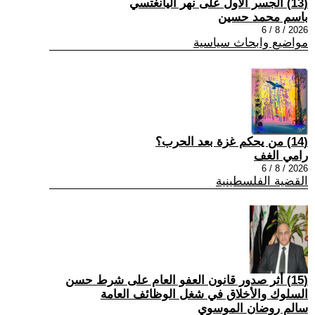
(13) الجسر الأول على نهر اليانغتسي
باسم محمد حسين
2026 / 8 / 6
مواضيع وابحاث سياسية
(14) من يحكم غزة بعد الحرب؟
رامي الغف
2026 / 8 / 6
القضية الفلسطينية
(15) أثر صدور قانون العفو العام على شرط حسن
السلوك والأخلاق في شغل الوظائف العامة
سالم روضان الموسوي