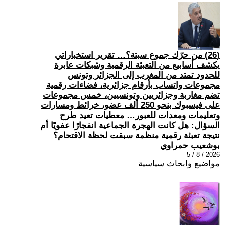
(26) من حرّك جموع سبتة؟… تقرير استخباراتي
يكشف أسابيع من التعبئة الرقمية وشبكات عابرة
للحدود تمتد من المغرب إلى الجزائر وتونس
مجموعات واتساب بأرقام جزائرية، فضاءات رقمية
تضم مغاربة وجزائريين وتونسيين، خمس مجموعات
على فيسبوك بنحو 250 ألف عضو، خرائط ومسارات
وتعليمات ومعدات للعبور… معطيات تعيد طرح
السؤال: هل كانت الهجرة الجماعية انفجارًا عفويًا أم
نتيجة تعبئة رقمية منظمة سبقت لحظة الاقتحام؟
بوشعيب حمراوي
2026 / 8 / 5
مواضيع وابحاث سياسية