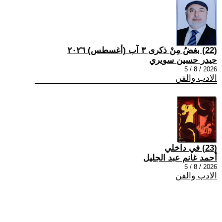
(22) بغضُ مِنْ ذكرى ٣ آب (أغسطس) ٢٠٢٦
حيدر حسين سويري
2026 / 8 / 5
الادب والفن
(23) في داخلي
أحمد غانم عبد الجليل
2026 / 8 / 5
الادب والفن