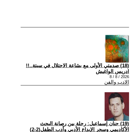
(18) صدمتي الأولى مع بشاعة الاحتلال في سبتة..!!
ادريس الواغيش
2026 / 8 / 8
الادب والفن
(19) حنان إسماعيل: رحلة بين رصانة البحث
الأكاديمي وسحر الإبداع الأدبي وأدب الطفل(2-2)