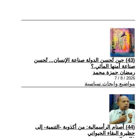
(43) حين تُحسن الدولة صناعة الإنسان... تُحسن
صناعة أمنها المائي.؟
رمضان حمزة محمد
2026 / 8 / 7
مواضيع وابحاث سياسية
(44) أصنام الرأسمالية: من أكذوبة -التنمية- إلى
حظيرة البقاء الحيواني