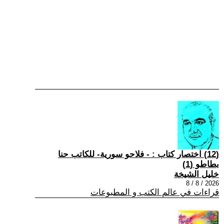
(12) اختصار كتاب : - فلاحو سورية- للكاتب حنا
بطاطو (1)
خليل الشيخة
2026 / 8 / 8
قراءات في عالم الكتب و المطبوعات