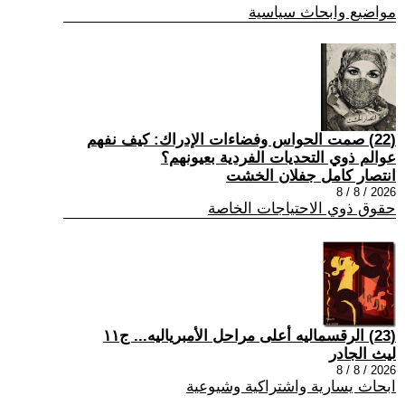
مواضيع وابحاث سياسية
(22) صمت الحواس وفضاءات الإدراك: كيف نفهم
عوالم ذوي التحديات الفردية بعيونهم؟
انتصار كامل جفلان الخشت
2026 / 8 / 8
حقوق ذوي الاحتياجات الخاصة
(23) الرقسماليه أعلى مراحل الأمبرياليه... ج١١
ليث الجادر
2026 / 8 / 8
ابحاث يسارية واشتراكية وشيوعية