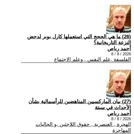
(26) ما هي الحجج التي استعملها كارل بوبر لدحض
النزعة التاريخانية؟
أحمد رباص
2026 / 8 / 8
الفلسفة ,علم النفس , وعلم الاجتماع
(27) بيان الماركسيين المناهضين للرأسمالية بشأن
الأحداث في سبتة
أحمد رباص
2026 / 8 / 8
الهجرة , العنصرية , حقوق اللاجئين ,و الجاليات
المهاجرة