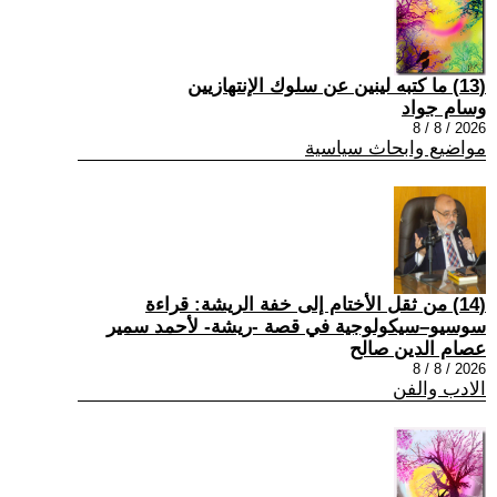
(13) ما كتبه لينين عن سلوك الإنتهازيين
وسام جواد
2026 / 8 / 8
مواضيع وابحاث سياسية
(14) من ثقل الأختام إلى خفة الريشة: قراءة
سوسيو–سيكولوجية في قصة -ريشة- لأحمد سمير
عصام الدين صالح
2026 / 8 / 8
الادب والفن