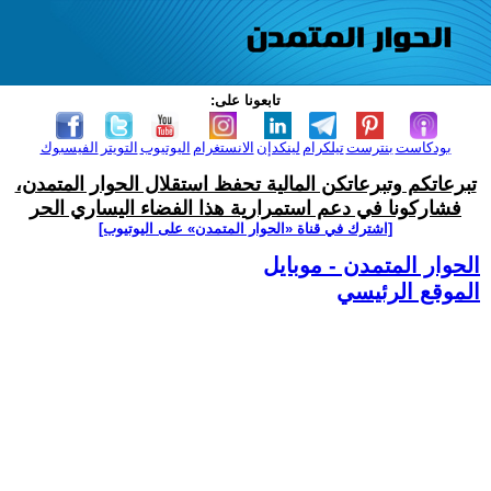
تابعونا على:
بودكاست
بنترست
تيلكرام
لينكدإن
الانستغرام
اليوتيوب
التويتر
الفيسبوك
تبرعاتكم وتبرعاتكن المالية تحفظ استقلال الحوار المتمدن،
فشاركونا في دعم استمرارية هذا الفضاء اليساري الحر
[اشترك في قناة ‫«الحوار المتمدن» على اليوتيوب]
الحوار المتمدن - موبايل
الموقع الرئيسي