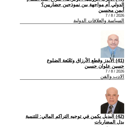
الدولي أم مواجهة بين نموذجين حضاريين؟
أيمن محسين
2026 / 8 / 7
السياسة والعلاقات الدولية
(41) الأيدز وقطع الأرزاق ونَعْنَعة الضلوع
حسين علوان حسين
2026 / 8 / 7
الادب والفن
(42) البديل يكمن في توجيه التراكم المالي: للتنمية
بدل المضاربات