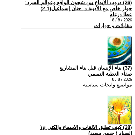
(36) دروب الإبداع بين شجون الواقع وعوالم السرد:
حوار خاص مع الأديبة د. حنان إسماعيل(1-2)
عطا درغام
2026 / 8 / 8
مقابلات و حوارات
(37) بناء الإنسان قبل بناء المشاريع
صفاء العطية التميمي
2026 / 8 / 8
مواضيع وابحاث سياسية
(38) كيف تطلق الالقاب والاسماء والكنى ج١
الصياد ‏( حسن سعيد‏)