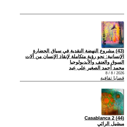
(43) مشروع النهضة النقدية في سياق الحضارة
الإنسانية: نحو رؤية متكاملة لإنقاذ الإنسان من آلات
السوق والعنف والأيديولوجيا
محمد أحمد الصغير على عيد
2026 / 8 / 8
قضايا ثقافية
(44) Casablanca 2
ميشيل الرائي