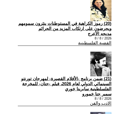
(20) رموز الكراهية في المستوطنات ينثرون سمومهم
ويحرضون على ارتكاب المزيد من الجرائم
مديحه الأعرج
2026 / 8 / 8
القضية الفلسطينية
(21) ضمن برنامج -الأفلام القصيرة- لمهرجان تورنتو
السينمائي الدولي لعام 2026، فيلم -حنان- للمخرجة
الفلسلطينية سابرينا خوري
سمير حنا خمورو
2026 / 8 / 8
الادب والفن