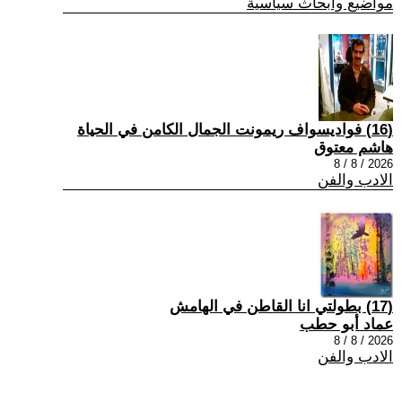
مواضيع وابحاث سياسية
(16) فواديسواف ريمونت الجمال الكامن في الحياة
هاشم معتوق
2026 / 8 / 8
الادب والفن
(17) بطولتي انا القاطن في الهامش
عماد أبو حطب
2026 / 8 / 8
الادب والفن