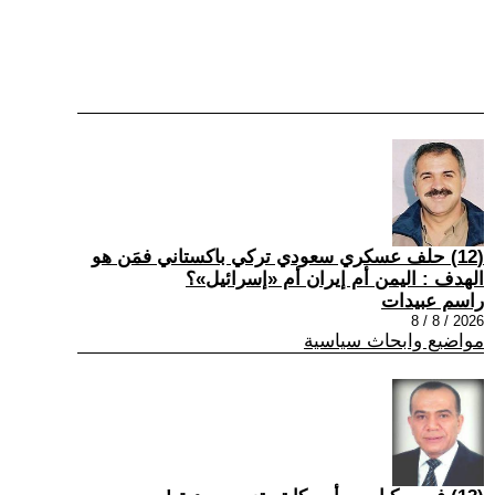
(12) حلف عسكري سعودي تركي باكستاني فمَن هو
الهدف : اليمن أم إيران أم «إسرائيل»؟
راسم عبيدات
2026 / 8 / 8
مواضيع وابحاث سياسية