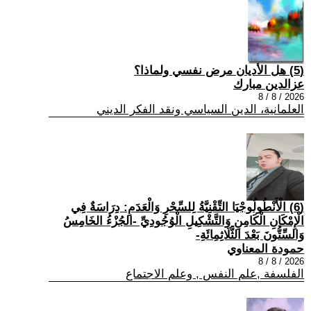
(5) هل الأديان مرض نفسي ولماذا؟
عزالدين مبارك
2026 / 8 / 8
العلمانية، الدين السياسي ونقد الفكر الديني
(6) الْأَنْطُولُوجْيَا التِّقْنِيَّةُ لِلسِّحْرِ وَالْعَدَمِ: دِرَاسَةٌ فِي
الْإِمْكَانِ الْكَامِنِ وَالتَّشْكِيلِ الْوُجُودِيِّ -الجُزْءُ الخَامِسُ
وَالسِّتُّونَ بَعْدَ الثَّلَاثِمِائَةِ-
حمودة المعناوي
2026 / 8 / 8
الفلسفة ,علم النفس , وعلم الاجتماع