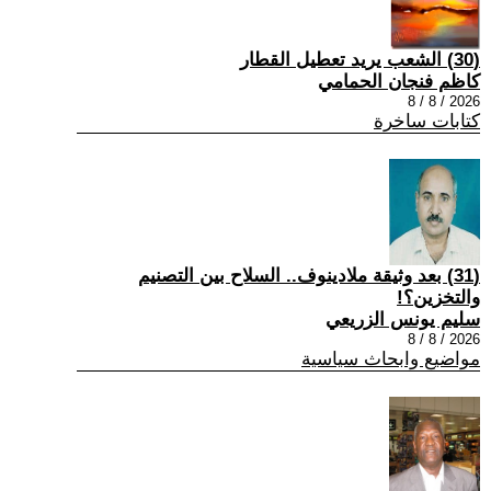
(30) الشعب يريد تعطيل القطار
كاظم فنجان الحمامي
2026 / 8 / 8
كتابات ساخرة
(31) بعد وثيقة ملادينوف.. السلاح بين التصنيم
والتخزين؟!
سليم يونس الزريعي
2026 / 8 / 8
مواضيع وابحاث سياسية