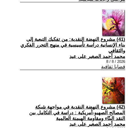
(41) مشروع النهضة النقدية: من تفكيك التبعية إلى
بناء الإنسانية دراسة تأسيسية في منهج التحرر الفكري
والثقافي
محمد أحمد الصغير على عيد
2026 / 8 / 8
قضايا ثقافية
(42) مشروع النهضة النقدية في مواجهة شبكة
المصالح الصهيو-أمريكية : دراسة في التكامل بين
النقد البنّاء ومقاومة الهيمنة العالمية
محمد أحمد الصغير على عيد