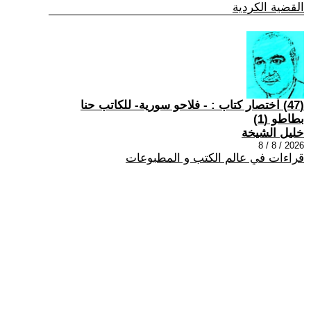
القضية الكردية
(47) اختصار كتاب : - فلاحو سورية- للكاتب حنا
بطاطو (1)
خليل الشيخة
2026 / 8 / 8
قراءات في عالم الكتب و المطبوعات