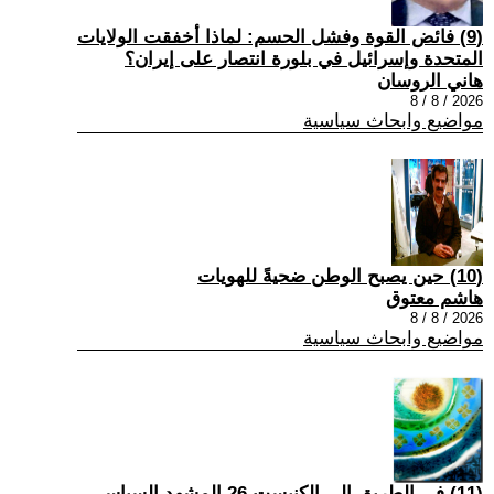
(9) فائض القوة وفشل الحسم: لماذا أخفقت الولايات
المتحدة وإسرائيل في بلورة انتصار على إيران؟
هاني الروسان
2026 / 8 / 8
مواضيع وابحاث سياسية
(10) حين يصبح الوطن ضحيةً للهويات
هاشم معتوق
2026 / 8 / 8
مواضيع وابحاث سياسية
(11) في الطريق إلى الكنيست 26 المشهد السياسي