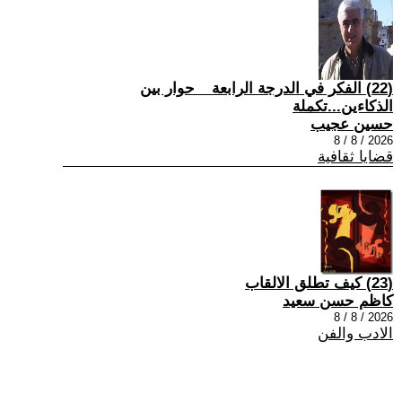
(22) الفكر في الدرجة الرابعة _ حوار بين
الذكاءين...تكملة
حسين عجيب
2026 / 8 / 8
قضايا ثقافية
(23) كيف تطلق الالقاب
كاظم حسن سعيد
2026 / 8 / 8
الادب والفن