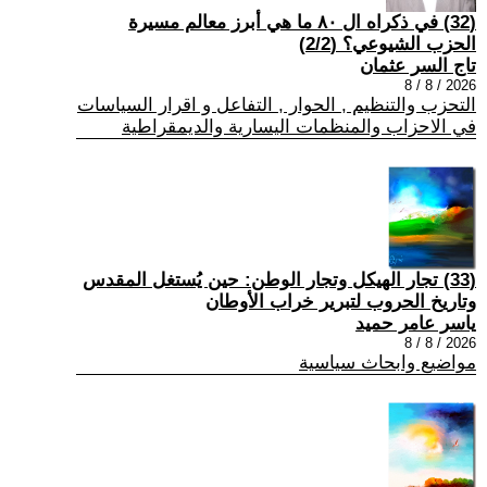
(32) في ذكراه ال ٨٠ ما هي أبرز معالم مسيرة
الحزب الشيوعي؟ (2/2)
تاج السر عثمان
2026 / 8 / 8
التحزب والتنظيم , الحوار , التفاعل و اقرار السياسات
في الاحزاب والمنظمات اليسارية والديمقراطية
(33) تجار الهيكل وتجار الوطن: حين يُستغل المقدس
وتاريخ الحروب لتبرير خراب الأوطان
ياسر عامر حميد
2026 / 8 / 8
مواضيع وابحاث سياسية