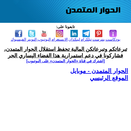
تابعونا على:
بودكاست
بنترست
تيلكرام
لينكدإن
الانستغرام
اليوتيوب
التويتر
الفيسبوك
تبرعاتكم وتبرعاتكن المالية تحفظ استقلال الحوار المتمدن،
فشاركونا في دعم استمرارية هذا الفضاء اليساري الحر
[اشترك في قناة ‫«الحوار المتمدن» على اليوتيوب]
الحوار المتمدن - موبايل
الموقع الرئيسي