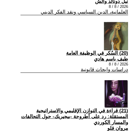
نيل دونالد والش
2026 / 8 / 8
العلمانية، الدين السياسي ونقد الفكر الديني
(20) السُكر في الوظيفة العامة
طيف باسم هادي
2026 / 8 / 8
دراسات وابحاث قانونية
(21) قراءة في التوازن الإقليمي والاستراتيجية
المستقلة: رد على أطروحة -بيجيريك- حول التحالفات
والمسار الكوردي
مروان فلو