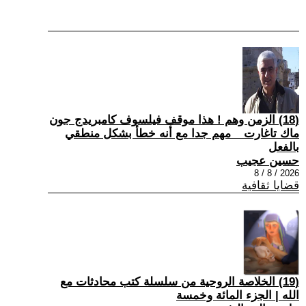
(18) الزمن وهم ! هذا موقف فيلسوف كامبريدج جون
ماك تاغارت _ مهم جدا مع أنه خطأ بشكل منطقي
بالفعل
حسين عجيب
2026 / 8 / 8
قضايا ثقافية
(19) الخلاصة الروحية من سلسلة كتب محادثات مع
الله | الجزء المائة وخمسة