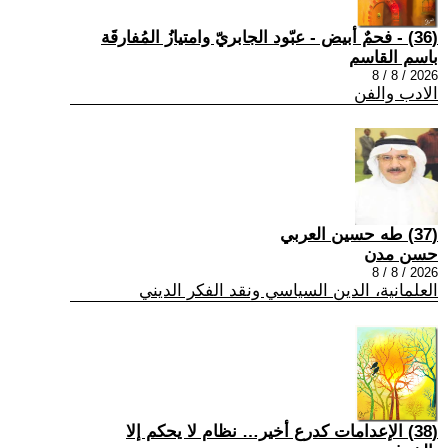
(36) - فحمٌ أبيض - عبّود الجابريّ وامتيازُ المُفارقَة
باسم القاسم
2026 / 8 / 8
الادب والفن
(37) طه حسين العربي
حسن مدن
2026 / 8 / 8
العلمانية، الدين السياسي ونقد الفكر الديني
(38) الإعدامات كدرع أخير… نظام لا يحكم إلا