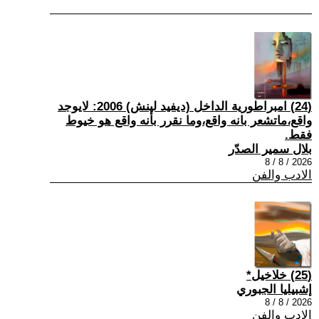
(24) امبراطورية الداخل (ديفيد لينش) 2006: لايوجد
واقع،ماتشعر بانه واقع،وما نقرر بأنه واقع هو خيوط
فقط.
بلال سمير الصدّر
2026 / 8 / 8
الادب والفن
(25) خلاخيل*
إشبيليا الجبوري
2026 / 8 / 8
الادب والفن