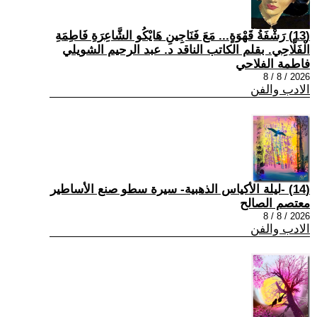
(13) رَشْفَةُ قَهْوَةٍ... مَعَ فَنَاجِينِ هَايْكُو الشَّاعِرَةِ فَاطِمَةِ
الْفَلَّاحِي. بقلم الكاتب الناقد د. عبد الرحيم الشويلي
فاطمة الفلاحي
2026 / 8 / 8
الادب والفن
(14) -ليلة الأكياس الذهبية- سيرة سطو صنع الأساطير
معتصم الصالح
2026 / 8 / 8
الادب والفن