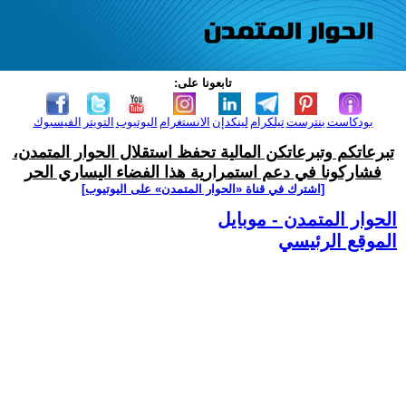
تابعونا على:
بودكاست
بنترست
تيلكرام
لينكدإن
الانستغرام
اليوتيوب
التويتر
الفيسبوك
تبرعاتكم وتبرعاتكن المالية تحفظ استقلال الحوار المتمدن،
فشاركونا في دعم استمرارية هذا الفضاء اليساري الحر
[اشترك في قناة ‫«الحوار المتمدن» على اليوتيوب]
الحوار المتمدن - موبايل
الموقع الرئيسي