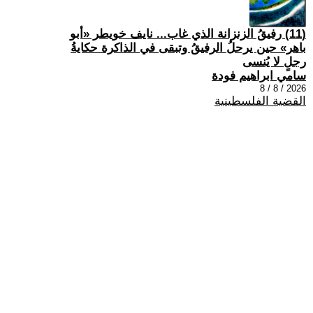
(11) رفيقُ الزنزانة الذي غاب... نايف خويطر «أبو
باهر» حين يرحلُ الرفيقُ وتبقى في الذاكرة حكايةُ
رجلٍ لا يُنسى
سامي ابراهيم فودة
2026 / 8 / 8
القضية الفلسطينية