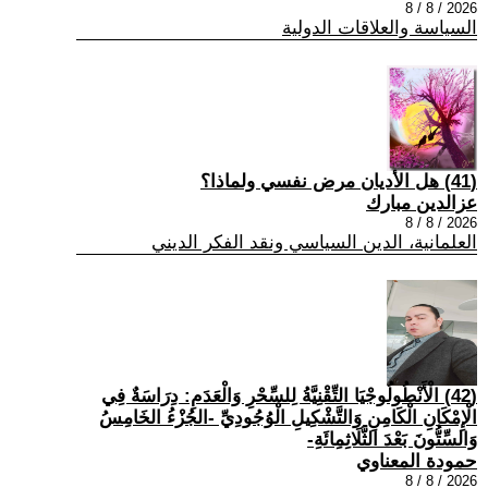
2026 / 8 / 8
السياسة والعلاقات الدولية
(41) هل الأديان مرض نفسي ولماذا؟
عزالدين مبارك
2026 / 8 / 8
العلمانية، الدين السياسي ونقد الفكر الديني
(42) الْأَنْطُولُوجْيَا التِّقْنِيَّةُ لِلسِّحْرِ وَالْعَدَمِ: دِرَاسَةٌ فِي
الْإِمْكَانِ الْكَامِنِ وَالتَّشْكِيلِ الْوُجُودِيِّ -الجُزْءُ الخَامِسُ
وَالسِّتُّونَ بَعْدَ الثَّلَاثِمِائَةِ-
حمودة المعناوي
2026 / 8 / 8