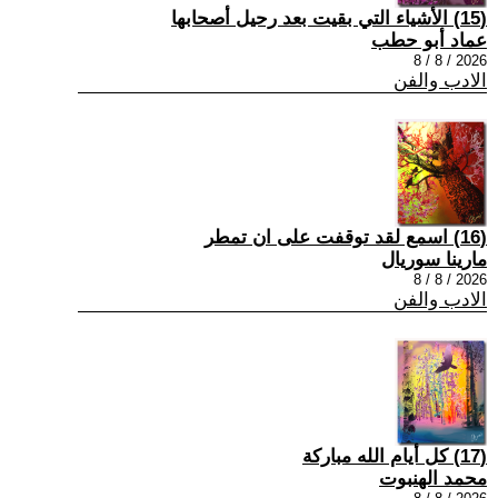
(15) الأشياء التي بقيت بعد رحيل أصحابها
عماد أبو حطب
2026 / 8 / 8
الادب والفن
(16) اسمع لقد توقفت على ان تمطر
مارينا سوريال
2026 / 8 / 8
الادب والفن
(17) كل أيام الله مباركة
محمد الهنبوت