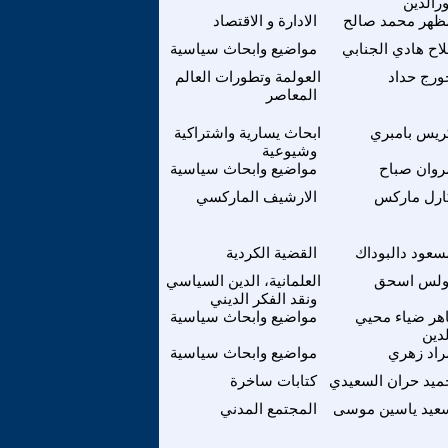
ورالدين
ظهر محمد صالح
الادارة و الاقتصاد
لاح هادي الجنابي
مواضيع وابحاث سياسية
ورج حداد
العولمة وتطورات العالم
المعاصر
ريس بامبري
ابحاث يسارية واشتراكية
وشيوعية
روان صباح
مواضيع وابحاث سياسية
ارل ماركس
الارشيف الماركسي
سعود دالبوداك
القضية الكردية
ولس اسحق
العلمانية، الدين السياسي
ونقد الفكر الديني
هر ضياء محيي
مواضيع وابحاث سياسية
لدين
راد زهري
مواضيع وابحاث سياسية
ميد حران السعيدي
كتابات ساخرة
عيد ياسين موسى
المجتمع المدني