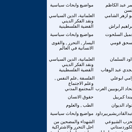
ر عبد الكاظم
مواضيع وابحاث سياسية
سن
بو ازهر الشامي
العلمانية، الدين السياسي
ونقد الفكر الديني
براهيم ابراش
القضية الفلسطينية
ميل السلحوت
مواضيع وابحاث سياسية
سحق قومي
اليسار , التحرر , والقوى
الانسانية في العالم
اود السلمان
العلمانية، الدين السياسي
ونقد الفكر الديني
جدي عبد الوهاب
القضية الفلسطينية
امي ابوعلي
الفلسفة ,علم النفس ,
وعلم الاجتماع
تحاد الربوبيين العرب
المجتمع المدني
ندا كبرييل
حقوق الانسان
واد الديوان
الطب , والعلوم
بدالقادربشيربيرداود
مواضيع وابحاث سياسية
حزب الشيوعي
الشهداء والمضحين من
لكوردستاني
اجل التحرر والاشتراكية