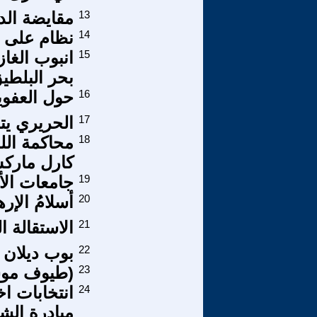
13
مقايضة الد
14
نظام على ح
15
بحر البلطي
16
حول العفوية
17
الحريري يت
18
محاكمة الل
كارل مارك
19
جامعات الأ
20
أسلامُ الإرها
21
الاستقالة ا
22
بوب ديلان
23
(طيوف مو
24
انتخابات ا
مبادرة الشفافية IEITI أدعم هؤلا