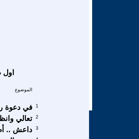
اول ص
الموضوع
1
في دعوة ري
2
تعالي وانظ
3
داعش .. أص