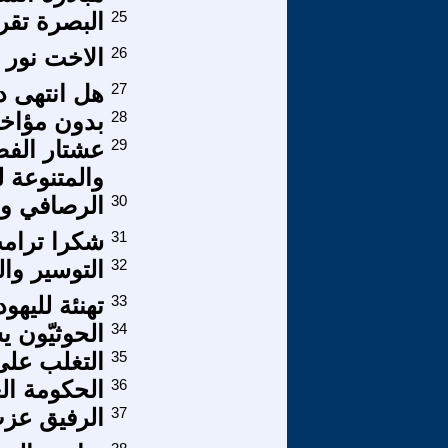
25
البصرة تقرأ
26
الاخت نور 
27
هل انتهى د
28
بدون مؤاخذ
29
والمتنوعة ل
30
الرصافي و(
31
شكرا ترامب
32
التوسير وال
33
تهنئة لليهو
34
الحوثيّون ي
35
التغلب على ا
36
الحكومة الع
37
الرفيق عزت