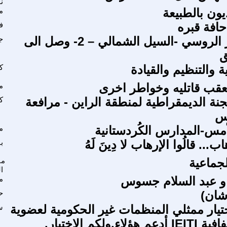
ن
يون بالطبيعة
م
افة قبره
ف
انبوب الغاز الروسي -السيل الشمالي – 2- وصل الى
ج
ق
 والتنظيم والقيادة
ك
عقب قاتليه وخواطر اخرى
م
جنة الديمقراطية لمنطقة الراين - مرافعة
ك
س
مس-المدارس الكُردستانية
م
ب... قالُوا الإرهاب لا دِينَ لَهُ
ب
لجماعية
ما
ا
 و عبد السلام جسوس
م
شان)
ح
ختيار ممثلي المنظمات غير الحكومية لعضوية
س
ء,ولكم الاختيار.