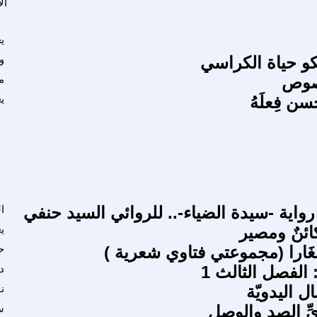
ال
ي
و حياة الكراسي
و
نصوص
م
ي
واية -سيدة الضياء-.. للروائي السيد حنفي
ا
ي
 صِغَارا (مجموعتي فتاوي شعرية )
ح
 الفصل الثالث 1
د
ل اليدويّة
ن
ِّ الصد والوصل
س