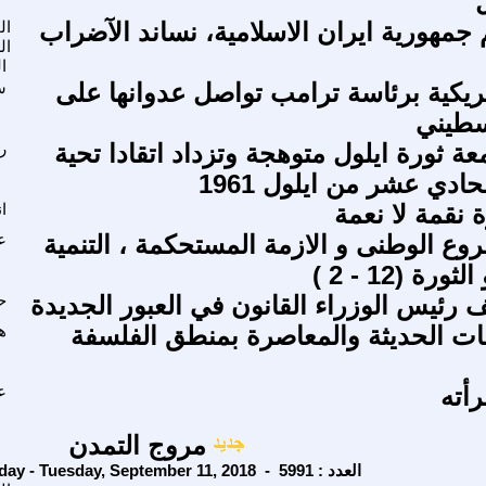
 جمهورية ايران الاسلامية، نساند الآضراب
ال
ال
ا
امريكية برئاسة ترامب تواصل عدوانها على
س
سطيني
ة ثورة ايلول متوهجة وتزداد اتقادا تحية
ر
حادي عشر من ايلول 1961
 نقمة لا نعمة
ا
وع الوطنى و الازمة المستحكمة ، التنمية
ع
رة (12 - 2 )
ف رئيس الوزراء القانون في العبور الجديدة
ح
ات الحديثة والمعاصرة بمنطق الفلسفة
ه
أته
ع
مروج التمدن
Tuesday - Tuesday, September 11, 2018 - العدد : 5991