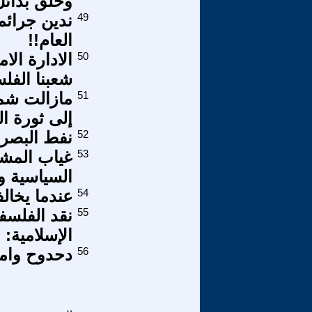
وخلق بدائل
49
ندين جرائم
العام!!
50
الادارة ال
شعبنا الفل
51
مازالت شمع
إلى ثورة ال
52
نفط البصرة
53
غياب المشر
السياسية و الثو
54
عندما يخال
55
نقد الفلسف
الإسلامية:
56
دحدوح وامر