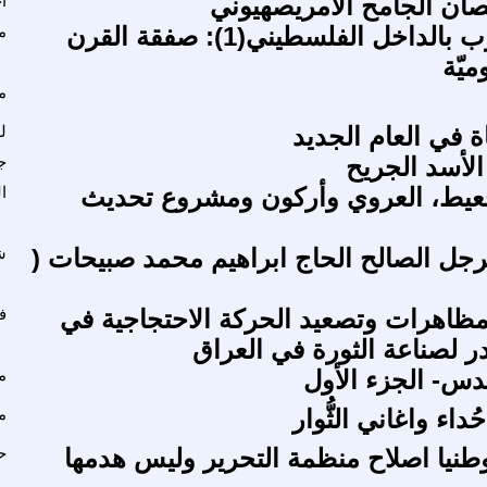
ان الجامح الامريصهيوني
ا
سؤال الحزب بالداخل الفلسطيني(1): صفقة القرن
م
ميّة
م
ة في العام الجديد
ل
الأسد الجريح
ج
جعيط، العروي وأركون ومشروع تحديث
ا
رجل الصالح الحاج ابراهيم محمد صبيحات (
ش
مظاهرات وتصعيد الحركة الاحتجاجية في
ف
در لصناعة الثورة في العراق
دس- الجزء الأول
م
داء واغاني الثُّوار
م
نيا اصلاح منظمة التحرير وليس هدمها
ح