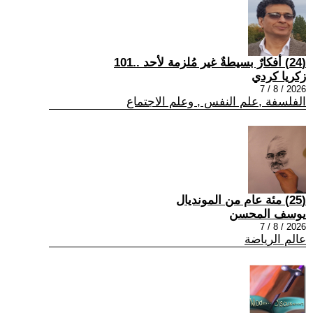
(24) أفكارٌ بسيطةٌ غير مُلزمة لأحد ..101
زكريا كردي
2026 / 8 / 7
الفلسفة ,علم النفس , وعلم الاجتماع
(25) مئة عام من المونديال
يوسف المحسن
2026 / 8 / 7
عالم الرياضة