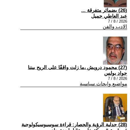
(26) بضمائر متفرقة ...
عبد العاطي جميل
2026 / 8 / 7
الادب والفن
(27) محمود درويش ،ما زلت واقفًا على الريح بيننا
جواد بولس
2026 / 8 / 7
مواضيع وابحاث سياسية
(28) جدلية الرؤية والحصار: قراءة سوسيوسيكولوجية