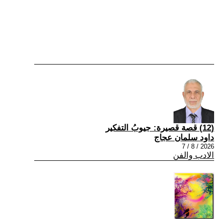
(12) قصة قصيرة: جيوبُ التفكير
داود سلمان عجاج
2026 / 8 / 7
الادب والفن