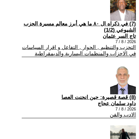
(7) في ذكراه ال ٨٠ ما هي أبرز معالم مسيرة الحزب
الشيوعي (1/2)
تاج السر عثمان
2026 / 8 / 7
التحزب والتنظيم , الحوار , التفاعل و اقرار السياسات
في الاحزاب والمنظمات اليسارية والديمقراطية
(8) قصة قصيرة: حين انحنت العصا
داود سلمان عجاج
2026 / 8 / 7
الادب والفن