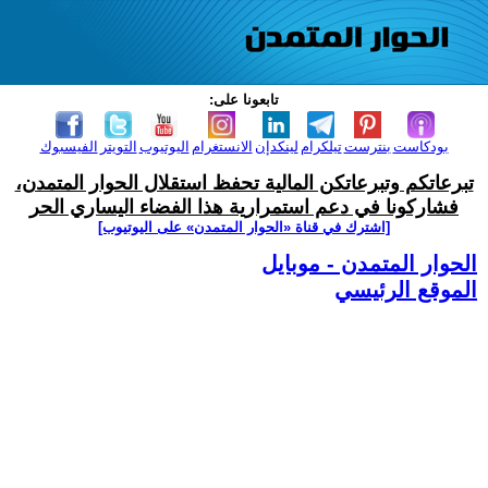
تابعونا على:
بودكاست
بنترست
تيلكرام
لينكدإن
الانستغرام
اليوتيوب
التويتر
الفيسبوك
تبرعاتكم وتبرعاتكن المالية تحفظ استقلال الحوار المتمدن،
فشاركونا في دعم استمرارية هذا الفضاء اليساري الحر
[اشترك في قناة ‫«الحوار المتمدن» على اليوتيوب]
الحوار المتمدن - موبايل
الموقع الرئيسي