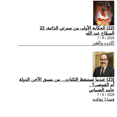
(22) الحكاية الأولى من سيرتي الذاتية، 22
السمّاح عبد الله
2026 / 8 / 7
الادب والفن
(23) عندما تستيقظ الثكنات... من يسبق الآخر، الدولة
أم الفوضى؟ .
حامد الضبياني
2026 / 8 / 7
قضايا ثقافية