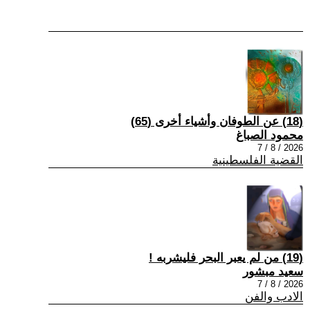
(18) عن الطوفان وأشياء أخرى (65)
محمود الصباغ
2026 / 8 / 7
القضية الفلسطينية
(19) من لم يعبر البحر فليشربه !
سعيد مبشور
2026 / 8 / 7
الادب والفن