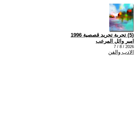
(5) تجربة تجريد قصصية 1996
امير وائل المرعب
2026 / 8 / 7
الادب والفن