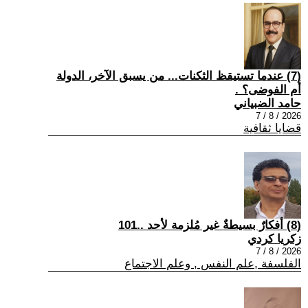
(7) عندما تستيقظ الثكنات... من يسبق الآخر، الدولة
أم الفوضى؟ .
حامد الضبياني
2026 / 8 / 7
قضايا ثقافية
(8) أفكارٌ بسيطةٌ غير مُلزمة لأحد ..101
زكريا كردي
2026 / 8 / 7
الفلسفة ,علم النفس , وعلم الاجتماع