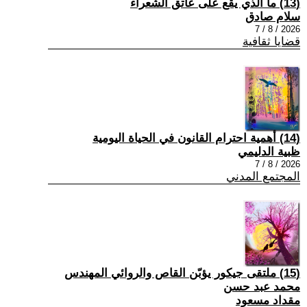
(13) ما الذي يقع على عاتق الشعراء
سلام صادق
2026 / 8 / 7
قضايا ثقافية
(14) أهمية احترام القانون في الحياة اليومية
ظبية الدليمي
2026 / 8 / 7
المجتمع المدني
(15) ملتقى جيكور يؤبّن القاص والروائي المهندس
محمد عبد حسن
مقداد مسعود