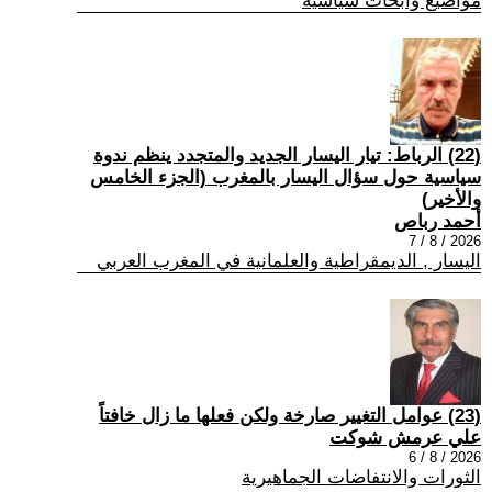
مواضيع وابحاث سياسية
(22) الرباط: تيار اليسار الجديد والمتجدد ينظم ندوة
سياسية حول سؤال اليسار بالمغرب (الجزء الخامس
والأخير)
أحمد رباص
2026 / 8 / 7
اليسار , الديمقراطية والعلمانية في المغرب العربي
(23) عوامل التغيير صارخة ولكن فعلها ما زال خافتاً
علي عرمش شوكت
2026 / 8 / 6
الثورات والانتفاضات الجماهيرية