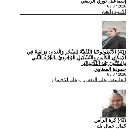
إسماعيل نوري الربيعي
2026 / 8 / 6
الادب والفن
(41) الْأَنْطُولُوجْيَا التِّقْنِيَّةُ لِلسِّحْرِ وَالْعَدَمِ: دِرَاسَةٌ فِي
الْإِمْكَانِ الْكَامِنِ وَالتَّشْكِيلِ الْوُجُودِيِّ -الجُزْءُ الثَّانِي
وَالسِّتُّونَ بَعْدَ الثَّلَاثِمِائَةِ-
حمودة المعناوي
2026 / 8 / 6
الفلسفة ,علم النفس , وعلم الاجتماع
(42) كرة الرأس
كمال جمال بك