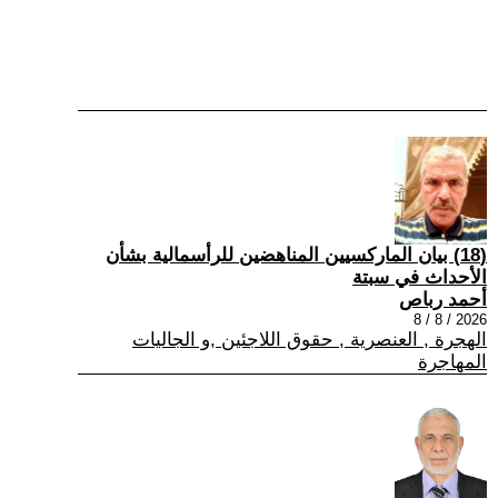
(18) بيان الماركسيين المناهضين للرأسمالية بشأن
الأحداث في سبتة
أحمد رباص
2026 / 8 / 8
الهجرة , العنصرية , حقوق اللاجئين ,و الجاليات
المهاجرة