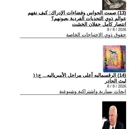
(13) صمت الحواس وفضاءات الإدراك: كيف نفهم
عوالم ذوي التحديات الفردية بعيونهم؟
انتصار كامل جفلان الخشت
2026 / 8 / 8
حقوق ذوي الاحتياجات الخاصة
(14) الرقسماليه أعلى مراحل الأمبرياليه... ج١١
ليث الجادر
2026 / 8 / 8
ابحاث يسارية واشتراكية وشيوعية