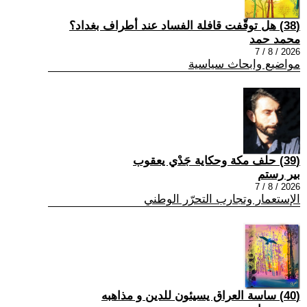
(38) هل توقّفت قافلة الفساد عند أطراف بغداد؟
محمد حمد
2026 / 8 / 7
مواضيع وابحاث سياسية
(39) حلف مكة وحكاية جَدْي يعقوب
بير رستم
2026 / 8 / 7
الإستعمار وتجارب التحرّر الوطني
(40) ساسة العراق يسيئون للدين و مذاهبه