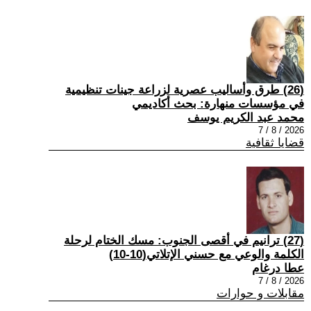
(26) طرق وأساليب عصرية لزراعة جينات تنظيمية
في مؤسسات منهارة: بحث أكاديمي
محمد عبد الكريم يوسف
2026 / 8 / 7
قضايا ثقافية
(27) ترانيم في أقصى الجنوب: مسك الختام لرحلة
الكلمة والوعي مع حسني الإتلاتي(10-10)
عطا درغام
2026 / 8 / 7
مقابلات و حوارات