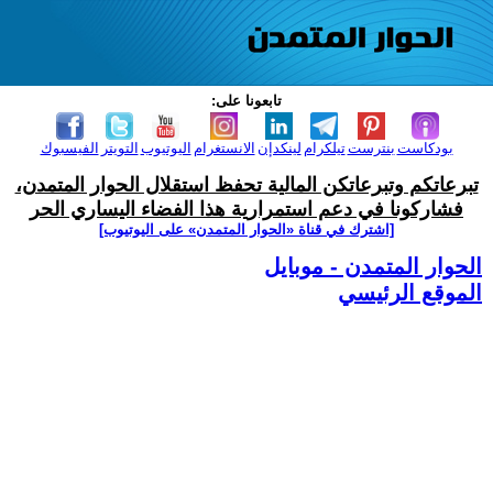
تابعونا على:
بودكاست
بنترست
تيلكرام
لينكدإن
الانستغرام
اليوتيوب
التويتر
الفيسبوك
تبرعاتكم وتبرعاتكن المالية تحفظ استقلال الحوار المتمدن،
فشاركونا في دعم استمرارية هذا الفضاء اليساري الحر
[اشترك في قناة ‫«الحوار المتمدن» على اليوتيوب]
الحوار المتمدن - موبايل
الموقع الرئيسي