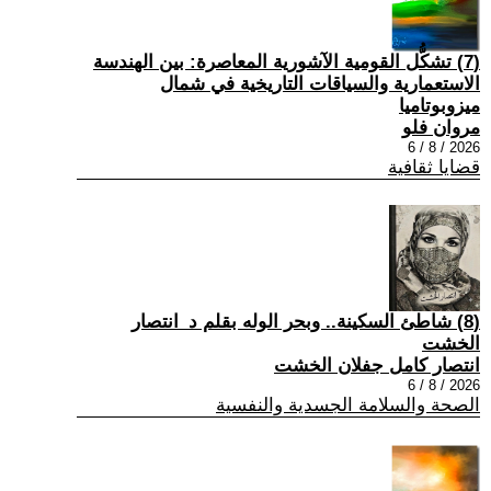
(7) تشكُّل القومية الآشورية المعاصرة: بين الهندسة
الاستعمارية والسياقات التاريخية في شمال
ميزوبوتاميا
مروان فلو
2026 / 8 / 6
قضايا ثقافية
(8) شاطئ السكينة.. وبحر الوله بقلم د_انتصار
الخشت
انتصار كامل جفلان الخشت
2026 / 8 / 6
الصحة والسلامة الجسدية والنفسية