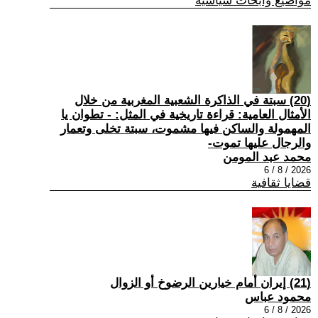
مواضيع وابحاث سياسية
(20) سبتة في الذاكرة الشعبية المغربية من خلال
الأمثال العامية: قراءة تاريخية في المثل: - تطوان يا
المهمولة والساكن فيها مشموت، سبتة تخلى وتعمار
والرجال عليها تموت-
محمد عبد المومن
2026 / 8 / 6
قضايا ثقافية
(21) إيران أمام خيارين الرضوخ أو الزوال
محمود عباس
2026 / 8 / 6