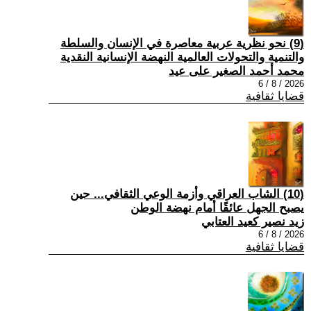
(9) نحو نظرية عربية معاصرة في الإنسان والسلطة
والتنمية والتحولات العالمية النهضة الإنسانية النقدية
محمد أحمد الصغير على عيد
2026 / 8 / 6
قضايا ثقافية
(10) الشاب العراقي وأزمة الوعي الثقافي... حين
يصبح الجهل عائقًا أمام نهضة الوطن
زيد نصير كعيد العتابي
2026 / 8 / 6
قضايا ثقافية