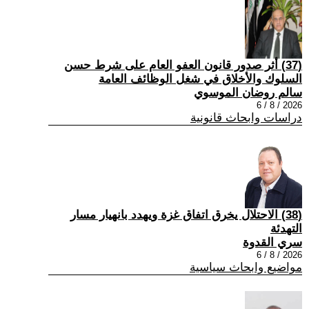
(37) أثر صدور قانون العفو العام على شرط حسن
السلوك والأخلاق في شغل الوظائف العامة
سالم روضان الموسوي
2026 / 8 / 6
دراسات وابحاث قانونية
(38) الاحتلال يخرق اتفاق غزة ويهدد بانهيار مسار
التهدئة
سري القدوة
2026 / 8 / 6
مواضيع وابحاث سياسية