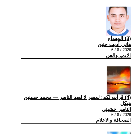
(3) المهداج
هاني أديب حنين
2026 / 8 / 6
الادب والفن
(4) قرأت لكم: لمصر لا لعبد الناصر — محمد حسنين
هيكل
الناصر خشيني
2026 / 8 / 6
الصحافة والاعلام