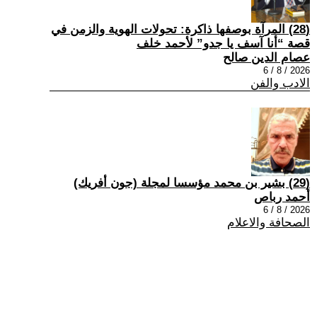
(28) المرآة بوصفها ذاكرة: تحولات الهوية والزمن في
قصة “أنا آسف يا جدو” لأحمد خلف
عصام الدين صالح
2026 / 8 / 6
الادب والفن
(29) بشير بن محمد مؤسسا لمجلة (جون أفريك)
أحمد رباص
2026 / 8 / 6
الصحافة والاعلام