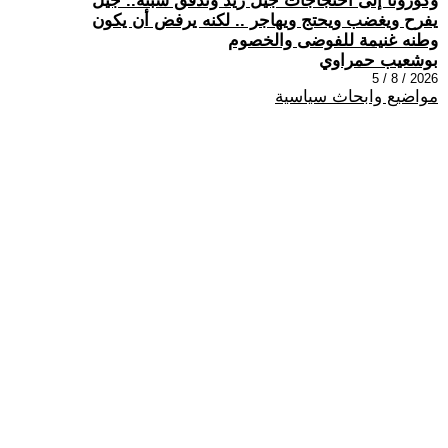
وكورونا إلى احتجاجات جيل زيد وتدفق سبتة.. جيل
يفرح ويغضب ويحتج ويهاجر .. لكنه يرفض أن يكون
وطنه غنيمة للفوضى والخصوم
بوشعيب حمراوي
2026 / 8 / 5
مواضيع وابحاث سياسية