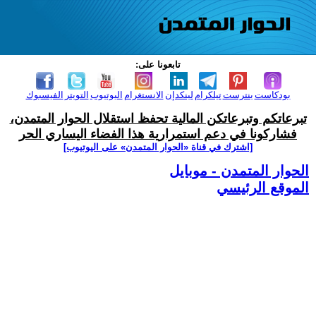
تابعونا على:
بودكاست
بنترست
تيلكرام
لينكدإن
الانستغرام
اليوتيوب
التويتر
الفيسبوك
تبرعاتكم وتبرعاتكن المالية تحفظ استقلال الحوار المتمدن،
فشاركونا في دعم استمرارية هذا الفضاء اليساري الحر
[اشترك في قناة ‫«الحوار المتمدن» على اليوتيوب]
الحوار المتمدن - موبايل
الموقع الرئيسي