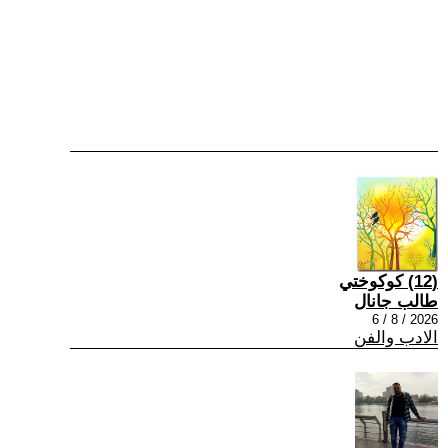
(12) كوكوختي
طالب جانال
2026 / 8 / 6
الادب والفن