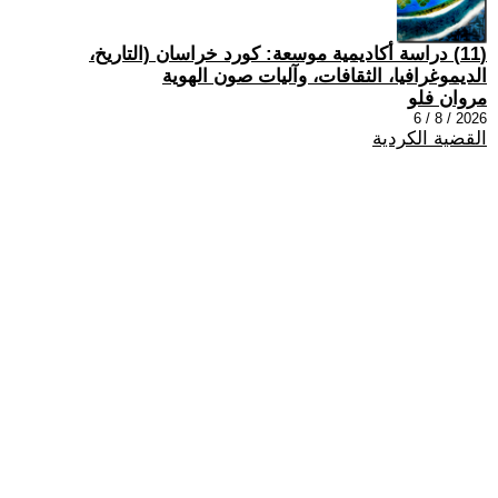
(11) دراسة أكاديمية موسعة: كورد خراسان (التاريخ،
الديموغرافيا، الثقافات، وآليات صون الهوية
مروان فلو
2026 / 8 / 6
القضية الكردية