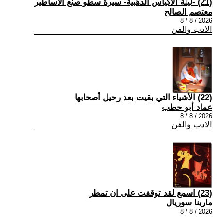
(21) -ليلة الأكياس الذهبية- سيرة سطو صنع الأساطير
معتصم الصالح
2026 / 8 / 8
الادب والفن
(22) الأشياء التي بقيت بعد رحيل أصحابها
عماد أبو حطب
2026 / 8 / 8
الادب والفن
(23) اسمع لقد توقفت على ان تمطر
مارينا سوريال
2026 / 8 / 8