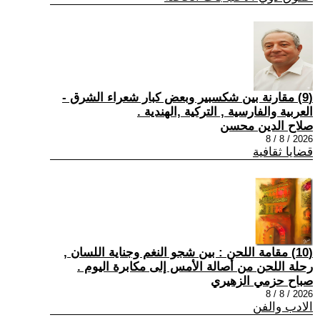
(9) مقارنة بين شكسبير وبعض كبار شعراء الشرق -
العربية والفارسية , التركية ,الهندية .
صلاح الدين محسن
2026 / 8 / 8
قضايا ثقافية
(10) مقامة اللحن : بين شجو النغم وجناية اللسان ,
رحلة اللحن من أصالة الأمس إلى مكابرة اليوم .
صباح حزمي الزهيري
2026 / 8 / 8
الادب والفن