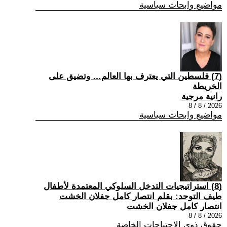
مواضيع وابحاث سياسية
(7) فلسطين التي يعترف بها العالم… وتضيق على
الخريطة
رانية مرجية
2026 / 8 / 8
مواضيع وابحاث سياسية
(8) استراتيجيات التدخل السلوكي المعتمدة لأطفال
طيف التوحد: بقلم انتصار كامل جفلان الخشت
انتصار كامل جفلان الخشت
2026 / 8 / 8
حقوق ذوي الاحتياجات الخاصة