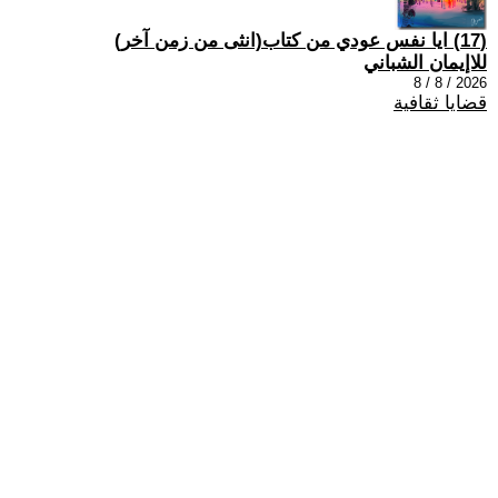
(17) ايا نفس عودي من كتاب(انثى من زمن آخر)
للاإيمان الشباني
2026 / 8 / 8
قضايا ثقافية