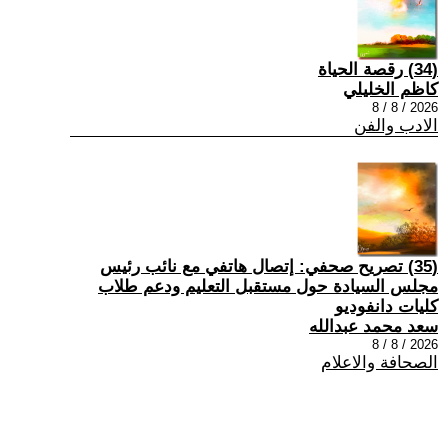
(34) رقصة الحياة
كاظم الخليلي
2026 / 8 / 8
الادب والفن
(35) تصريح صحفي: إتصال هاتفي مع نائب رئيس
مجلس السيادة حول مستقبل التعليم ودعم طلاب
كليات دانفوديو
سعد محمد عبدالله
2026 / 8 / 8
الصحافة والاعلام