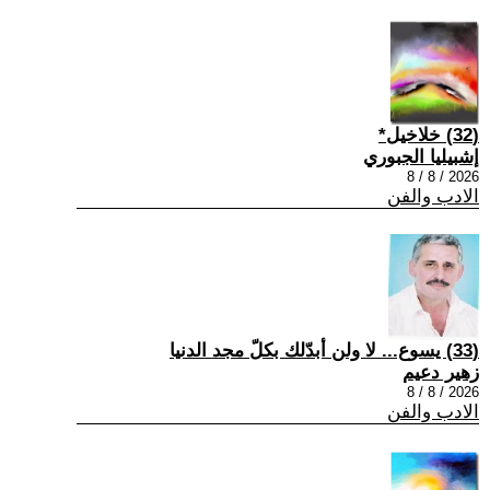
(32) خلاخيل*
إشبيليا الجبوري
2026 / 8 / 8
الادب والفن
(33) يسوع... لا ولن أبدّلك بكلّ مجد الدنيا
زهير دعيم
2026 / 8 / 8
الادب والفن