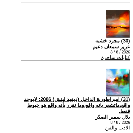
(30) مجرد خشبة
عزيز سمعان دعيم
2026 / 8 / 8
كتابات ساخرة
(31) امبراطورية الداخل (ديفيد لينش) 2006: لايوجد
واقع،ماتشعر بانه واقع،وما نقرر بأنه واقع هو خيوط
فقط.
بلال سمير الصدّر
2026 / 8 / 8
الادب والفن