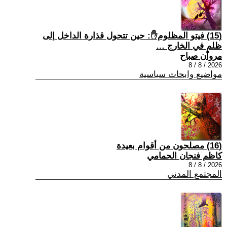
(15) فيتو المظلوم✋: حين تتحول قذارة الداخل إلى
ظلمٍ في الخارج …
مروان صباح
2026 / 8 / 8
مواضيع وابحاث سياسية
(16) مصلحون من أقوام بعيدة
كاظم فنجان الحمامي
2026 / 8 / 8
المجتمع المدني