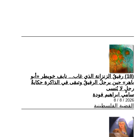
(18) رفيقُ الزنزانة الذي غاب... نايف خويطر «أبو
باهر» حين يرحلُ الرفيقُ وتبقى في الذاكرة حكايةُ
رجلٍ لا يُنسى
سامي ابراهيم فودة
2026 / 8 / 8
القضية الفلسطينية