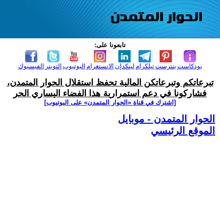
تابعونا على:
بودكاست
بنترست
تيلكرام
لينكدإن
الانستغرام
اليوتيوب
التويتر
الفيسبوك
تبرعاتكم وتبرعاتكن المالية تحفظ استقلال الحوار المتمدن،
فشاركونا في دعم استمرارية هذا الفضاء اليساري الحر
[اشترك في قناة ‫«الحوار المتمدن» على اليوتيوب]
الحوار المتمدن - موبايل
الموقع الرئيسي