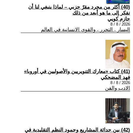
(40) أكثر من مجرد مقرّ حزبي – لماذا ينبغي لنا أن
نفكر إلى ما هو أبعد من ذلك
حازم كويي
2026 / 8 / 8
اليسار , التحرر , والقوى الانسانية في العالم
(41) كتاب «معارك التنويريين والأصوليين في أوروبا»
فهد المضحكي
2026 / 8 / 8
الادب والفن
(42) بين حداثة المشاريع وجمود النظم التقليدية في