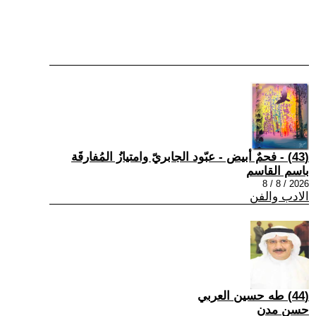
(43) - فحمٌ أبيض - عبّود الجابريّ وامتيازُ المُفارقَة
باسم القاسم
2026 / 8 / 8
الادب والفن
(44) طه حسين العربي
حسن مدن