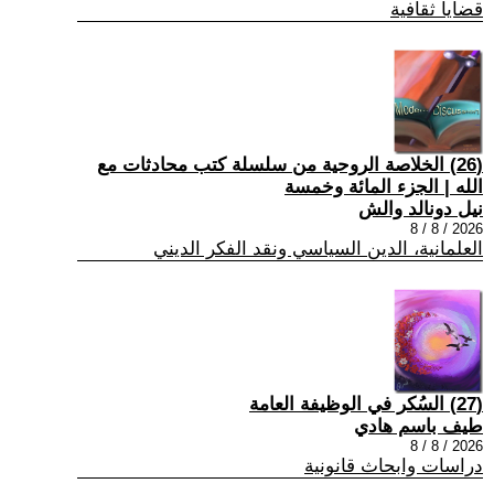
قضايا ثقافية
(26) الخلاصة الروحية من سلسلة كتب محادثات مع
الله | الجزء المائة وخمسة
نيل دونالد والش
2026 / 8 / 8
العلمانية، الدين السياسي ونقد الفكر الديني
(27) السُكر في الوظيفة العامة
طيف باسم هادي
2026 / 8 / 8
دراسات وابحاث قانونية