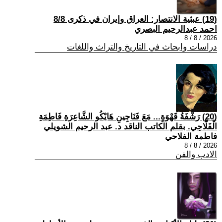
(19) عبثية الانتصار: العراق وإيران في ذكرى 8/8
احمد عبدالرحيم البصري
2026 / 8 / 8
دراسات وابحاث في التاريخ والتراث واللغات
(20) رَشْفَةُ قَهْوَةٍ... مَعَ فَنَاجِينِ هَايْكُو الشَّاعِرَةِ فَاطِمَةِ
الْفَلَّاحِي. بقلم الكاتب الناقد د. عبد الرحيم الشويلي
فاطمة الفلاحي
2026 / 8 / 8
الادب والفن