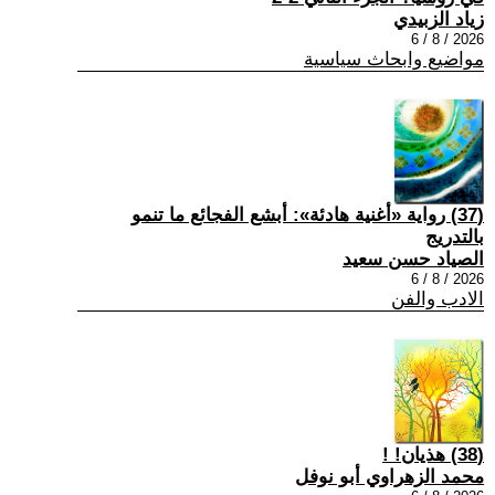
زياد الزبيدي
2026 / 8 / 6
مواضيع وابحاث سياسية
(37) رواية «أغنية هادئة»: أبشع الفجائع ما تنمو
بالتدريج
الصياد حسن سعيد
2026 / 8 / 6
الادب والفن
(38) هذيان! !
محمد الزهراوي أبو نوفل