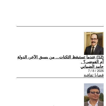
(12) عندما تستيقظ الثكنات... من يسبق الآخر، الدولة
أم الفوضى؟ .
حامد الضبياني
2026 / 8 / 7
قضايا ثقافية