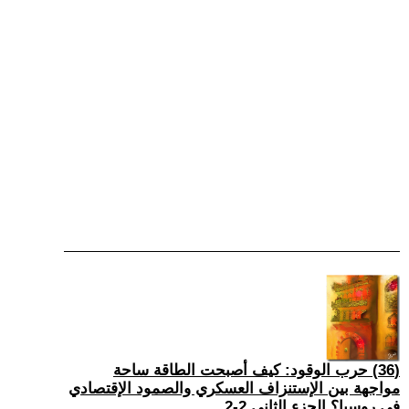
(36) حرب الوقود: كيف أصبحت الطاقة ساحة
مواجهة بين الإستنزاف العسكري والصمود الإقتصادي
في روسيا؟ الجزء الثاني 2-2