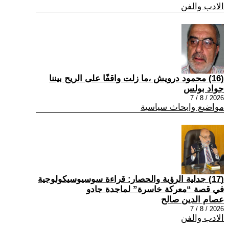
الادب والفن
(16) محمود درويش ،ما زلت واقفًا على الريح بيننا
جواد بولس
2026 / 8 / 7
مواضيع وابحاث سياسية
(17) جدلية الرؤية والحصار: قراءة سوسيوسيكولوجية
في قصة “معركة خاسرة” لماجدة جادو
عصام الدين صالح
2026 / 8 / 7
الادب والفن