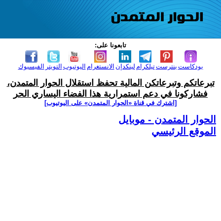
تابعونا على:
بودكاست
بنترست
تيلكرام
لينكدإن
الانستغرام
اليوتيوب
التويتر
الفيسبوك
تبرعاتكم وتبرعاتكن المالية تحفظ استقلال الحوار المتمدن،
فشاركونا في دعم استمرارية هذا الفضاء اليساري الحر
[اشترك في قناة ‫«الحوار المتمدن» على اليوتيوب]
الحوار المتمدن - موبايل
الموقع الرئيسي