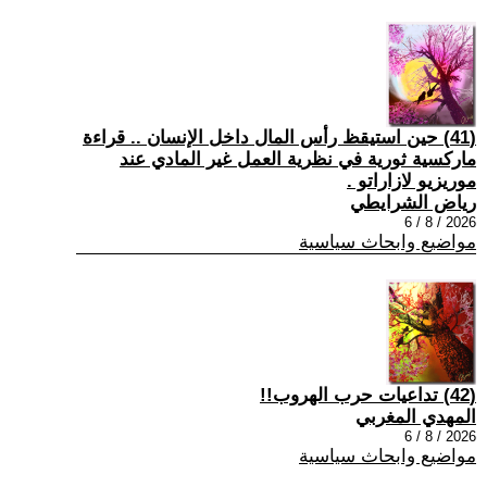
(41) حين استيقظ رأس المال داخل الإنسان .. قراءة
ماركسية ثورية في نظرية العمل غير المادي عند
موريزيو لازاراتو .
رياض الشرايطي
2026 / 8 / 6
مواضيع وابحاث سياسية
(42) تداعيات حرب الهروب!!
المهدي المغربي
2026 / 8 / 6
مواضيع وابحاث سياسية