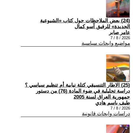
(24) بعض الملاحظات حول كتاب «الشيوعية
الجديدة» للرفيق آسو كمال
عامر صابر
2026 / 8 / 7
مواضيع وابحاث سياسية
(25) الاطار التنسيقي كتلة نيابية أم تنظيم سياسي ؟
دراسة تحليلية في ضوء المادة (76) من دستور
جمهورية العراق لسنة 2005
طيف باسم هادي
2026 / 8 / 7
دراسات وابحاث قانونية