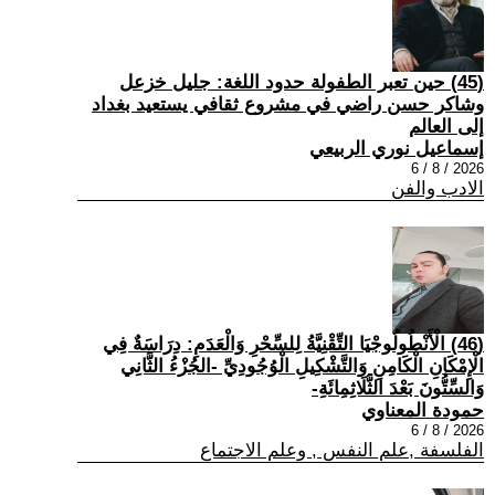
(45) حين تعبر الطفولة حدود اللغة: جليل خزعل
وشاكر حسن راضي في مشروع ثقافي يستعيد بغداد
إلى العالم
إسماعيل نوري الربيعي
2026 / 8 / 6
الادب والفن
(46) الْأَنْطُولُوجْيَا التِّقْنِيَّةُ لِلسِّحْرِ وَالْعَدَمِ: دِرَاسَةٌ فِي
الْإِمْكَانِ الْكَامِنِ وَالتَّشْكِيلِ الْوُجُودِيِّ -الجُزْءُ الثَّانِي
وَالسِّتُّونَ بَعْدَ الثَّلَاثِمِائَةِ-
حمودة المعناوي
2026 / 8 / 6
الفلسفة ,علم النفس , وعلم الاجتماع