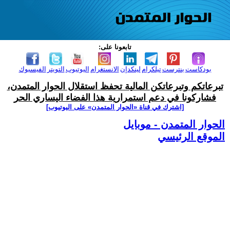
تابعونا على:
بودكاست
بنترست
تيلكرام
لينكدإن
الانستغرام
اليوتيوب
التويتر
الفيسبوك
تبرعاتكم وتبرعاتكن المالية تحفظ استقلال الحوار المتمدن،
فشاركونا في دعم استمرارية هذا الفضاء اليساري الحر
[اشترك في قناة ‫«الحوار المتمدن» على اليوتيوب]
الحوار المتمدن - موبايل
الموقع الرئيسي