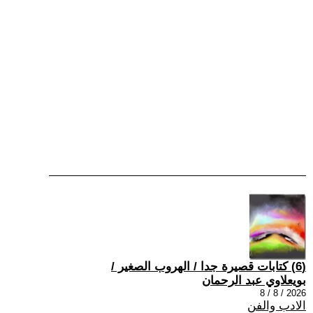
(6) كتابات قصيرة جدا / الهروب الصغير /
بويعلاوي عبد الرحمان
2026 / 8 / 8
الادب والفن