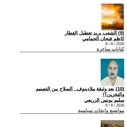
(9) الشعب يريد تعطيل القطار
كاظم فنجان الحمامي
2026 / 8 / 8
كتابات ساخرة
(10) بعد وثيقة ملادينوف.. السلاح بين التصنيم
والتخزين؟!
سليم يونس الزريعي
2026 / 8 / 8
مواضيع وابحاث سياسية