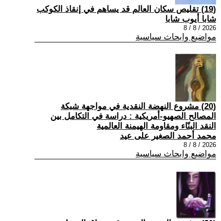
(19) تقليص سكان العالم قد يساهم في إنقاذ الكوكب
شابا أيوب شابا
2026 / 8 / 8
مواضيع وابحاث سياسية
(20) مشروع النهضة النقدية في مواجهة شبكة
المصالح الصهيو-أمريكية : دراسة في التكامل بين
النقد البنّاء ومقاومة الهيمنة العالمية
محمد أحمد الصغير على عيد
2026 / 8 / 8
مواضيع وابحاث سياسية