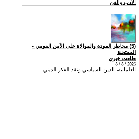
الادب والفن
(5) مخاطر المودة والموالاة على الأمن القومي -
الممتحنة
طلعت خيري
2026 / 8 / 8
العلمانية، الدين السياسي ونقد الفكر الديني