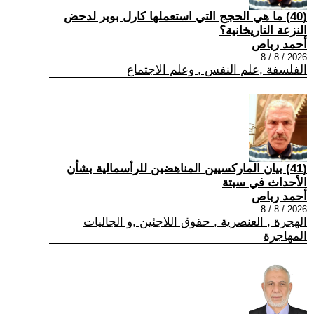
(40) ما هي الحجج التي استعملها كارل بوبر لدحض
النزعة التاريخانية؟
أحمد رباص
2026 / 8 / 8
الفلسفة ,علم النفس , وعلم الاجتماع
(41) بيان الماركسيين المناهضين للرأسمالية بشأن
الأحداث في سبتة
أحمد رباص
2026 / 8 / 8
الهجرة , العنصرية , حقوق اللاجئين ,و الجاليات
المهاجرة