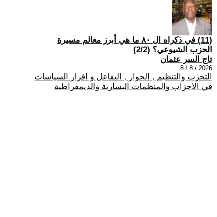
(11) في ذكراه ال ٨٠ ما هي أبرز معالم مسيرة
الحزب الشيوعي؟ (2/2)
تاج السر عثمان
2026 / 8 / 8
التحزب والتنظيم , الحوار , التفاعل و اقرار السياسات
في الاحزاب والمنظمات اليسارية والديمقراطية