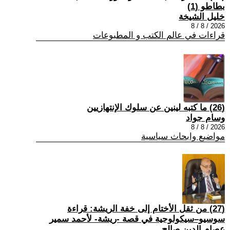
بطاطو (1)
خليل الشيخة
2026 / 8 / 8
قراءات في عالم الكتب و المطبوعات
(26) ما كتبه لينين عن سلوك الإنتهازيين
وسام جواد
2026 / 8 / 8
مواضيع وابحاث سياسية
(27) من ثقل الأختام إلى خفة الريشة: قراءة
سوسيو–سيكولوجية في قصة -ريشة- لأحمد سمير
عصام الدين صالح