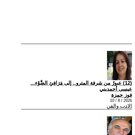
(12) عبورٌ من شرفة المترو.. إلى مَرَافِئِ الضَّوْء...
عيسى أحمديني
فوز حمزة
2026 / 8 / 10
الادب والفن