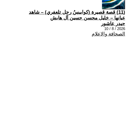
(11) قصة قصيرة (كوابيسُ رجل تلعفري) – شاهد
عيانها – خليل محسن حسين آل هابش
حيدر عاشور
2026 / 8 / 10
الصحافة والاعلام