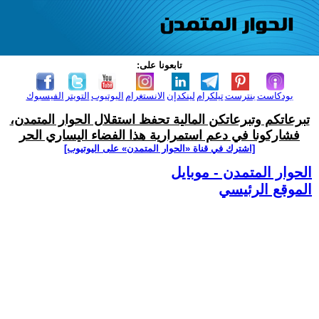
تابعونا على:
بودكاست
بنترست
تيلكرام
لينكدإن
الانستغرام
اليوتيوب
التويتر
الفيسبوك
تبرعاتكم وتبرعاتكن المالية تحفظ استقلال الحوار المتمدن،
فشاركونا في دعم استمرارية هذا الفضاء اليساري الحر
[اشترك في قناة ‫«الحوار المتمدن» على اليوتيوب]
الحوار المتمدن - موبايل
الموقع الرئيسي