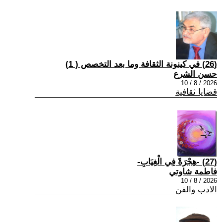
(26) في كينونة الثقافة وما بعد التخصص ( 1)
حسن الشرع
2026 / 8 / 10
قضايا ثقافية
(27) -هِجْرَةً فِي الْغِيَابِ-
فاطمة شاوتي
2026 / 8 / 10
الادب والفن