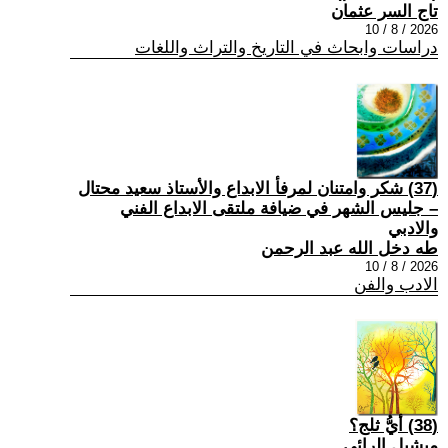
تاج السر عثمان
2026 / 8 / 10
دراسات وابحاث في التاريخ والتراث واللغات
(37) شكر وامتنان لمرفأ الابداع والأستاذ سعيد محتال
– جليس الشهر في ضيافة ملتقى الابداع الفني
والادبي
طه دخل الله عبد الرحمن
2026 / 8 / 10
الادب والفن
(38) أيُّ ثلج؟
ميشيل الرائي