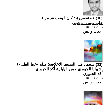
(30) قصةقصيرة : كان الوقت قد مر !!
علي سيف الرعيني
2026 / 8 / 10
الادب والفن
(31) سينما: مُثل السينما الاخلاقية؛ فيلم -خط الظل- /
إشبيليا الجبوري - من اليابانية أكد الجبوري
أكد الجبوري
2026 / 8 / 10
الادب والفن