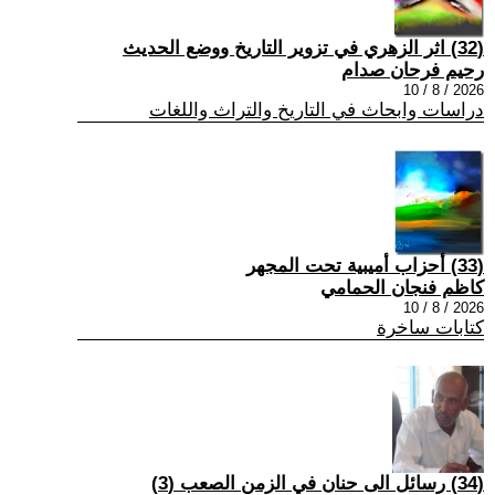
(32) اثر الزهري في تزوير التاريخ ووضع الحديث
رحيم فرحان صدام
2026 / 8 / 10
دراسات وابحاث في التاريخ والتراث واللغات
(33) أحزاب أميبية تحت المجهر
كاظم فنجان الحمامي
2026 / 8 / 10
كتابات ساخرة
(34) رسائل الى حنان في الزمن الصعب (3)