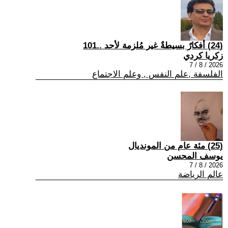
(24) أفكارٌ بسيطةٌ غير مُلزمة لأحد ..101
زكريا كردي
2026 / 8 / 7
الفلسفة ,علم النفس , وعلم الاجتماع
(25) مئة عام من المونديال
يوسف المحسن
2026 / 8 / 7
عالم الرياضة