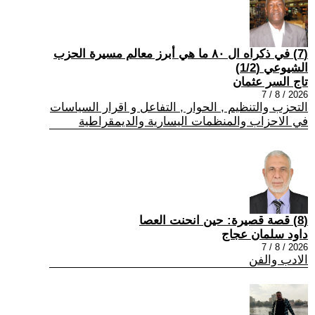
(7) في ذكراه ال ٨٠ ما هي أبرز معالم مسيرة الحزب
الشيوعي (1/2)
تاج السر عثمان
2026 / 8 / 7
التحزب والتنظيم , الحوار , التفاعل و اقرار السياسات
في الاحزاب والمنظمات اليسارية والديمقراطية
(8) قصة قصيرة: حين انحنت العصا
داود سلمان عجاج
2026 / 8 / 7
الادب والفن