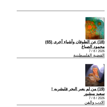
(18) عن الطوفان وأشياء أخرى (65)
محمود الصباغ
2026 / 8 / 7
القضية الفلسطينية
(19) من لم يعبر البحر فليشربه !
سعيد مبشور
2026 / 8 / 7
الادب والفن