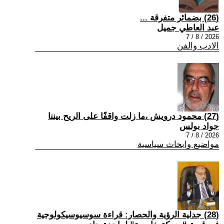
(26) بضمائر متفرقة ...
عبد العاطي جميل
2026 / 8 / 7
الادب والفن
(27) محمود درويش ،ما زلت واقفًا على الريح بيننا
جواد بولس
2026 / 8 / 7
مواضيع وابحاث سياسية
(28) جدلية الرؤية والحصار: قراءة سوسيوسيكولوجية