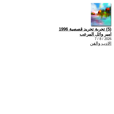
(5) تجربة تجريد قصصية 1996
امير وائل المرعب
2026 / 8 / 7
الادب والفن