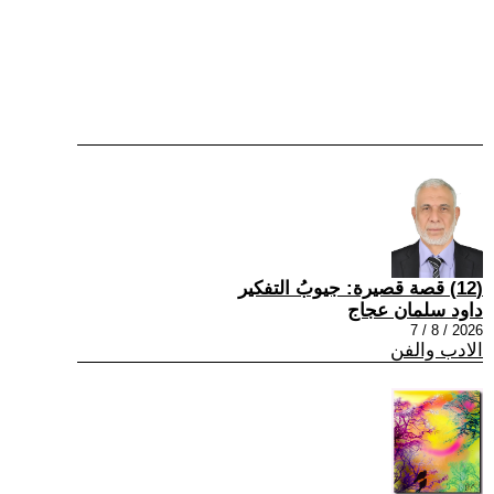
(12) قصة قصيرة: جيوبُ التفكير
داود سلمان عجاج
2026 / 8 / 7
الادب والفن