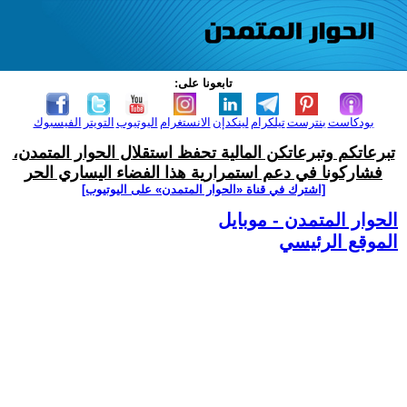
تابعونا على:
بودكاست
بنترست
تيلكرام
لينكدإن
الانستغرام
اليوتيوب
التويتر
الفيسبوك
تبرعاتكم وتبرعاتكن المالية تحفظ استقلال الحوار المتمدن،
فشاركونا في دعم استمرارية هذا الفضاء اليساري الحر
[اشترك في قناة ‫«الحوار المتمدن» على اليوتيوب]
الحوار المتمدن - موبايل
الموقع الرئيسي