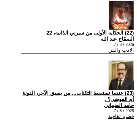
(22) الحكاية الأولى من سيرتي الذاتية، 22
السمّاح عبد الله
2026 / 8 / 7
الادب والفن
(23) عندما تستيقظ الثكنات... من يسبق الآخر، الدولة
أم الفوضى؟ .
حامد الضبياني
2026 / 8 / 7
قضايا ثقافية