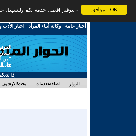
موافق - OK
لتوفير افضل خدمة لكم ولتسهيل عملي
أخبار عامة
-
وكالة أنباء المرأة
-
اخبار الأدب و
الموقع
يسارية
"من أج
حاز ال
إذا لديك
الزوار
اضافة/خدمات
بحث/الارشيف