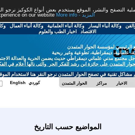
ة التصفح والنشر، الموقع يستخدم بعض أنواع الكوكيز نرجو النق
More info - المزيد
experience on our website
الفن
-
وكالة أنباء اليسار
-
وكالة أنباء العلمانية
-
وكالة أنباء العمال
-
وكا
الاقتصاد
-
اخبار الطب والعلوم
 الرئيسي لمؤسسة الحوار المتمدن
، علمانية، ديمقراطية، تطوعية وغير ربحية
ل مجتمع مدني علماني ديمقراطي حديث يضمن الحرية والعدالة الاجتم
حوار المتمدن على جائزة ابن رشد للفكر الحر والتى نالها أعلام في الفك
م مشاكل تقنية في تصفح الحوار المتمدن نرجو النقر هنا لاستخدام الموقع
كوردي
English
الاخبار
مراكز
الحوار المتمدن
المواضيع حسب التاريخ