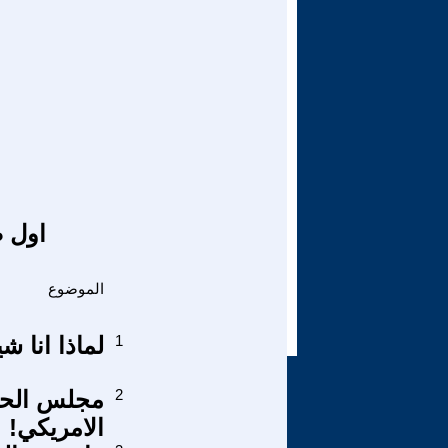
اول ص
الموضوع
1
لماذا انا 
2
مجلس الحك
الامريكي!