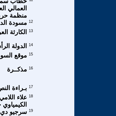
خطاب سمير
العمالي ال
منظمة حرية
12
مسودة الدس
13
الكارثة العر
14
الدولة الرأ
15
موقع السو
16
مذكــرة
17
بـراءة الن
18
علاء اللامي
الكيمياوي 
19
سرجيو دي م