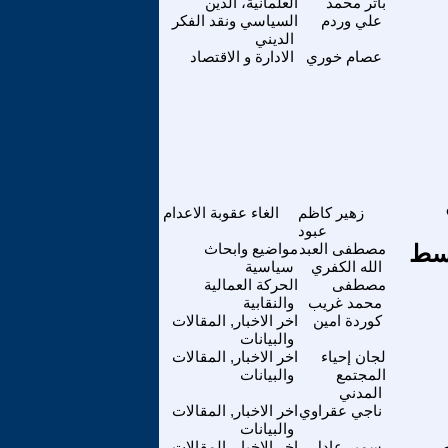
باتر محمد
العلمانية، الدين
علي وردم
السياسي ونقد الفكر
الديني
عصام خوري
الادارة و الاقتصاد
زهير كاظم
الغاء عقوبة الاعدام
عبود
وسط
مصطفى العبد
مواضيع وابحاث
الله الكفري
سياسية
مصطفى
الحركة العمالية
محمد غريب
والنقابية
كوردة امين
اخر الاخبار, المقالات
والبيانات
لجان إحياء
اخر الاخبار, المقالات
المجتمع
والبيانات
المدني
ناجي عقراوي
اخر الاخبار, المقالات
والبيانات
سمير عادل
اخر الاخبار, المقالات