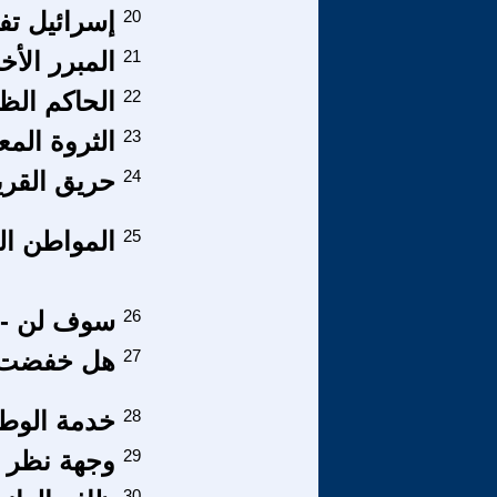
20
إسرائيل تف
21
المبرر الأخ
22
الحاكم الظ
23
الثروة الم
24
حريق القري
25
المواطن ا
26
سوف لن -ت
27
هل خفضت ال
28
خدمة الوط
29
وجهة نظر 
30