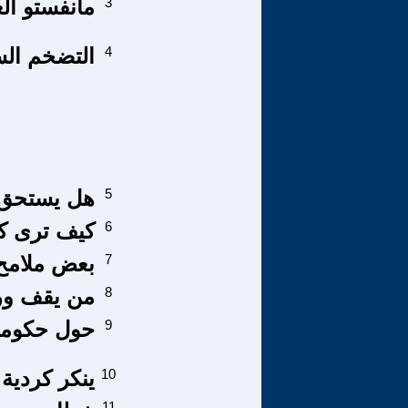
3
مانفستو الع
4
التضخم الس
5
هل يستحق ا
6
كيف ترى كو
7
بعض ملامح ن
8
من يقف ورا
9
حول حكومة 
10
ينكر كردية 
11