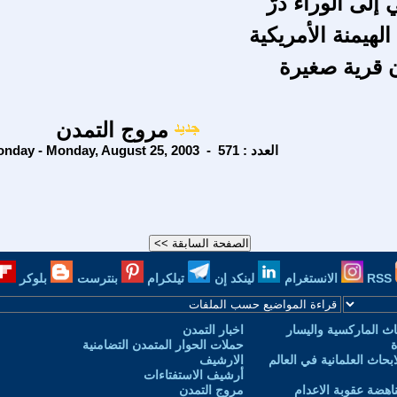
 إلى الوراء درّ
الهيمنة الأمريكية
 قرية صغيرة
مروج التمدن
Monday - Monday, August 25, 2003 - العدد : 571
RSS
الانستغرام
لينكد إن
تيلكرام
بنترست
بلوكر
ث الماركسية واليسار
اخبار التمدن
ة
حملات الحوار المتمدن التضامنية
حاث العلمانية في العالم
الارشيف
أرشيف الاستفتاءات
اهضة عقوبة الاعدام
مروج التمدن