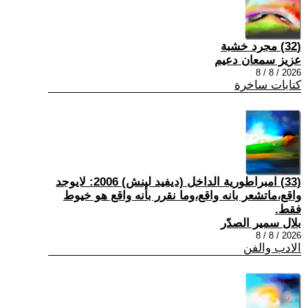
(32) مجرد خشبة
عزيز سمعان دعيم
2026 / 8 / 8
كتابات ساخرة
(33) امبراطورية الداخل (ديفيد لينش) 2006: لايوجد
واقع،ماتشعر بانه واقع،وما نقرر بأنه واقع هو خيوط
فقط.
بلال سمير الصدّر
2026 / 8 / 8
الادب والفن