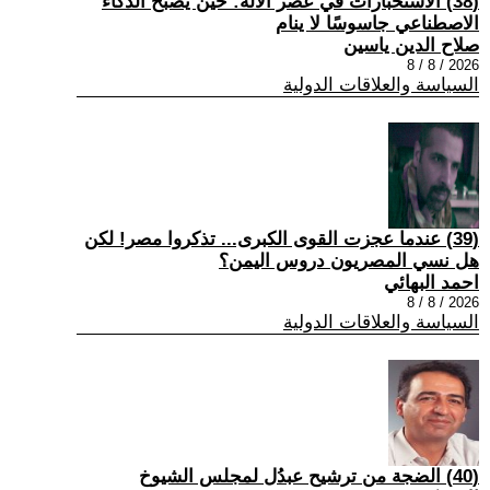
(38) الاستخبارات في عصر الآلة: حين يصبح الذكاء
الاصطناعي جاسوسًا لا ينام
صلاح الدين ياسين
2026 / 8 / 8
السياسة والعلاقات الدولية
(39) عندما عجزت القوى الكبرى... تذكروا مصر! لكن
هل نسي المصريون دروس اليمن؟
احمد البهائي
2026 / 8 / 8
السياسة والعلاقات الدولية
(40) الضجة من ترشيح عبدُل لمجلس الشيوخ