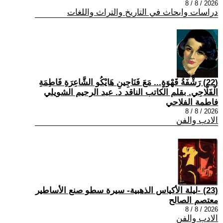
2026 / 8 / 8
دراسات وابحاث في التاريخ والتراث واللغات
(22) رَشْفَةُ قَهْوَةٍ... مَعَ فَنَاجِينِ هَايْكُو الشَّاعِرَةِ فَاطِمَةِ
الْفَلَّاحِي. بقلم الكاتب الناقد د. عبد الرحيم الشويلي
فاطمة الفلاحي
2026 / 8 / 8
الادب والفن
(23) -ليلة الأكياس الذهبية- سيرة سطو صنع الأساطير
معتصم الصالح
2026 / 8 / 8
الادب والفن