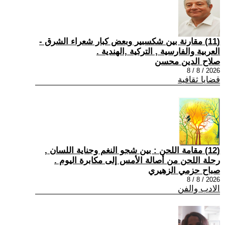
(11) مقارنة بين شكسبير وبعض كبار شعراء الشرق -
العربية والفارسية , التركية ,الهندية .
صلاح الدين محسن
2026 / 8 / 8
قضايا ثقافية
(12) مقامة اللحن : بين شجو النغم وجناية اللسان ,
رحلة اللحن من أصالة الأمس إلى مكابرة اليوم .
صباح حزمي الزهيري
2026 / 8 / 8
الادب والفن