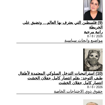
(9) فلسطين التي يعترف بها العالم… وتضيق على
الخريطة
رانية مرجية
2026 / 8 / 8
مواضيع وابحاث سياسية
(10) استراتيجيات التدخل السلوكي المعتمدة لأطفال
طيف التوحد: بقلم انتصار كامل جفلان الخشت
انتصار كامل جفلان الخشت
2026 / 8 / 8
حقوق ذوي الاحتياجات الخاصة