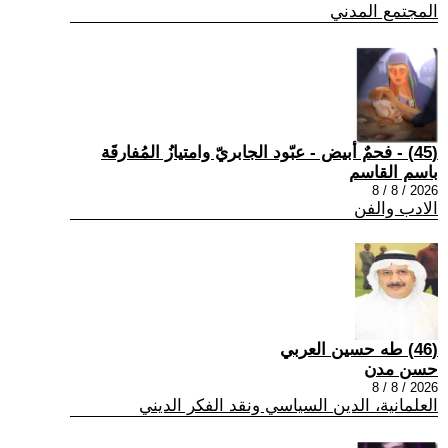
المجتمع المدني
(45) - فحمٌ أبيض - عبّود الجابريّ وامتيازُ المُفارقَة
باسم القاسم
2026 / 8 / 8
الادب والفن
(46) طه حسين العربي
حسن مدن
2026 / 8 / 8
العلمانية، الدين السياسي ونقد الفكر الديني