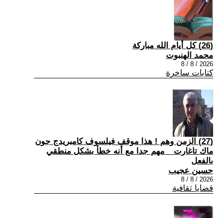
(26) كل أيام الله مباركة
محمد الهنبوت
2026 / 8 / 8
كتابات ساخرة
(27) الزمن وهم ! هذا موقف فيلسوف كامبريدج جون
ماك تاغارت _ مهم جدا مع أنه خطأ بشكل منطقي
بالفعل
حسين عجيب
2026 / 8 / 8
قضايا ثقافية