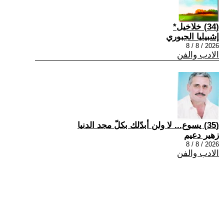
(34) خلاخيل*
إشبيليا الجبوري
2026 / 8 / 8
الادب والفن
(35) يسوع... لا ولن أبدّلك بكلّ مجد الدنيا
زهير دعيم
2026 / 8 / 8
الادب والفن