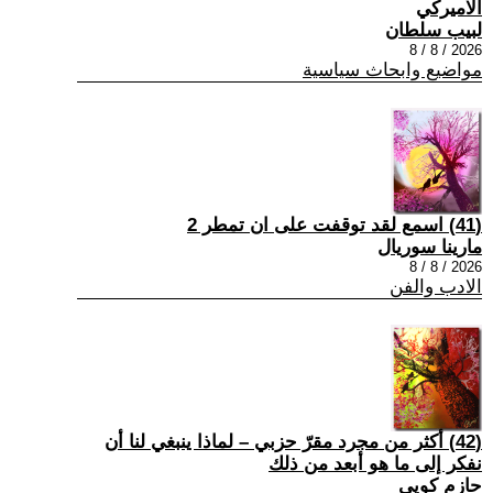
الاميركي
لبيب سلطان
2026 / 8 / 8
مواضيع وابحاث سياسية
(41) اسمع لقد توقفت على ان تمطر 2
مارينا سوريال
2026 / 8 / 8
الادب والفن
(42) أكثر من مجرد مقرّ حزبي – لماذا ينبغي لنا أن
نفكر إلى ما هو أبعد من ذلك
حازم كويي