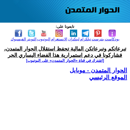
تابعونا على:
بودكاست
بنترست
تيلكرام
لينكدإن
الانستغرام
اليوتيوب
التويتر
الفيسبوك
تبرعاتكم وتبرعاتكن المالية تحفظ استقلال الحوار المتمدن،
فشاركونا في دعم استمرارية هذا الفضاء اليساري الحر
[اشترك في قناة ‫«الحوار المتمدن» على اليوتيوب]
الحوار المتمدن - موبايل
الموقع الرئيسي