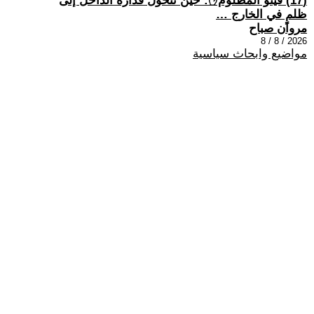
(17) فيتو المظلوم✋: حين تتحول قذارة الداخل إلى
ظلمٍ في الخارج …
مروان صباح
2026 / 8 / 8
مواضيع وابحاث سياسية