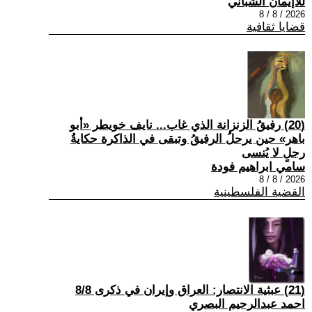
للاإيمان الشباني
2026 / 8 / 8
قضايا ثقافية
(20) رفيقُ الزنزانة الذي غاب... نايف خويطر «أبو
باهر» حين يرحلُ الرفيقُ وتبقى في الذاكرة حكايةُ
رجلٍ لا يُنسى
سامي ابراهيم فودة
2026 / 8 / 8
القضية الفلسطينية
(21) عبثية الانتصار: العراق وإيران في ذكرى 8/8
احمد عبدالرحيم البصري