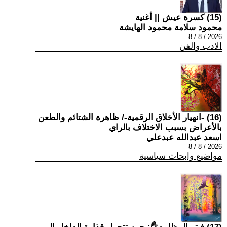
(15) كسرة عيش || أغنية
محمود سلامة محمود الهايشة
2026 / 8 / 8
الادب والفن
(16) -انهيار الأخلاق الرقمية-/ ظاهرة الشتائم والطعن
بالأعراض بسبب الاختلاف بالراي
اسعد عبدالله عبدعلي
2026 / 8 / 8
مواضيع وابحاث سياسية