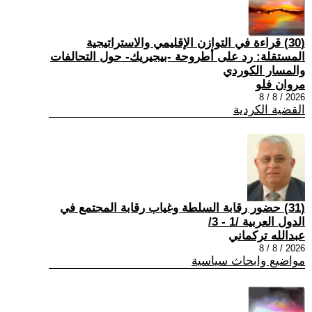
(30) قراءة في التوازن الإقليمي والاستراتيجية
المستقلة: رد على أطروحة -بيجيريك- حول التحالفات
والمسار الكوردي
مروان فلو
2026 / 8 / 8
القضية الكردية
(31) حضور رقابة السلطة وغياب رقابة المجتمع في
الدول العربية /1 - 3/
عبدالله تركماني
2026 / 8 / 8
مواضيع وابحاث سياسية