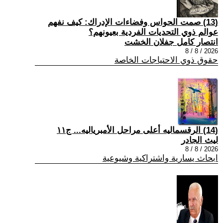
(13) صمت الحواس وفضاءات الإدراك: كيف نفهم
عوالم ذوي التحديات الفردية بعيونهم؟
انتصار كامل جفلان الخشت
2026 / 8 / 8
حقوق ذوي الاحتياجات الخاصة
(14) الرقسماليه أعلى مراحل الأمبرياليه... ج١١
ليث الجادر
2026 / 8 / 8
ابحاث يسارية واشتراكية وشيوعية