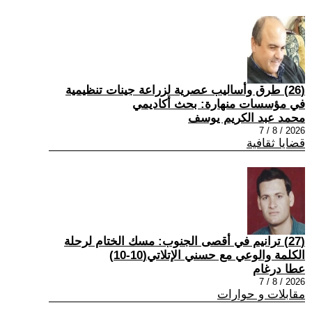
(26) طرق وأساليب عصرية لزراعة جينات تنظيمية
في مؤسسات منهارة: بحث أكاديمي
محمد عبد الكريم يوسف
2026 / 8 / 7
قضايا ثقافية
(27) ترانيم في أقصى الجنوب: مسك الختام لرحلة
الكلمة والوعي مع حسني الإتلاتي(10-10)
عطا درغام
2026 / 8 / 7
مقابلات و حوارات