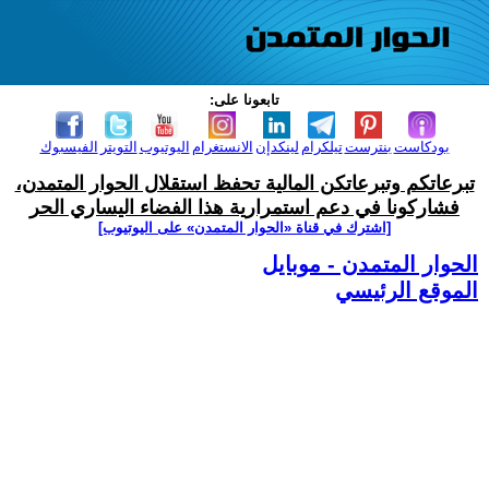
تابعونا على:
بودكاست
بنترست
تيلكرام
لينكدإن
الانستغرام
اليوتيوب
التويتر
الفيسبوك
تبرعاتكم وتبرعاتكن المالية تحفظ استقلال الحوار المتمدن،
فشاركونا في دعم استمرارية هذا الفضاء اليساري الحر
[اشترك في قناة ‫«الحوار المتمدن» على اليوتيوب]
الحوار المتمدن - موبايل
الموقع الرئيسي