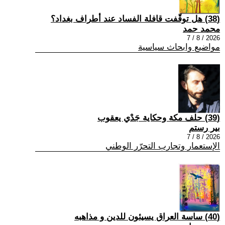
(38) هل توقّفت قافلة الفساد عند أطراف بغداد؟
محمد حمد
2026 / 8 / 7
مواضيع وابحاث سياسية
(39) حلف مكة وحكاية جَدْي يعقوب
بير رستم
2026 / 8 / 7
الإستعمار وتجارب التحرّر الوطني
(40) ساسة العراق يسيئون للدين و مذاهبه