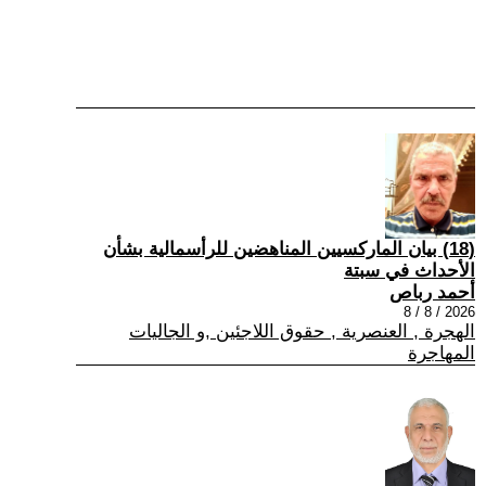
(18) بيان الماركسيين المناهضين للرأسمالية بشأن
الأحداث في سبتة
أحمد رباص
2026 / 8 / 8
الهجرة , العنصرية , حقوق اللاجئين ,و الجاليات
المهاجرة