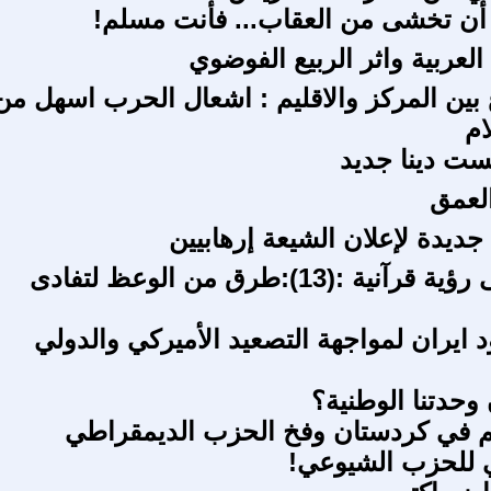
أن تخشى من العقاب... فأنت مسلم!
 العربية واثر الربيع الفوضوي
بين المركز والاقليم : اشعال الحرب اسهل من
ام
يست دينا جديد
لعمق
جديدة لإعلان الشيعة إرهابيين
التعذيب فى رؤية قرآنية :(13):طرق من الوعظ لتفادى
د ايران لمواجهة التصعيد الأميركي والدولي
حدتنا الوطنية؟
م في كردستان وفخ الحزب الديمقراطي
ي للحزب الشيوعي!