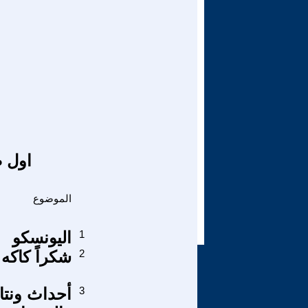
اول ص
الموضوع
1
اليونسكو
2
شكراً كاكه
3
أحداث ونتا