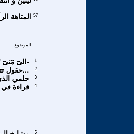
لينين و انت
57
المتاهة الر
الموضوع
1
-الىٓ مٓتىٓ يٓاسٓيّدي ؟-
2
حقول تتوحم بوسادة بتول...
3
حلمي الذي 
4
قراءة في 
5
مشايخ البيب