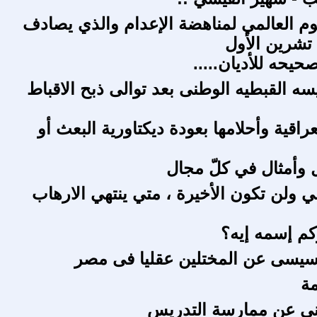
يوم العالمي لمناهضة الإعدام والذي يصادف
تشرين الأول
صحيحه للأديان.....
سه القبطيه الوطنى بعد توالى ذبح الاقباط
راقية وأحلامها بعودة ديكتاورية البعث أو
ل وأمثال في كلّ مجال
ي ولن تكون الأخيرة ، متي ينتهي الارهاب
كم إسمه إيه؟
سيسى عن المختلين عقليا فى مصر
مة
ني عن ممارسة التدريس