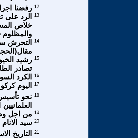
12
رفضنا اجرا
13
الرد على ت
خلاص المسل
والمظلوم ف
14
التحرش سبب
مقال(الحجا
15
رشيد الخيون
تصادر الطائ
16
الكرد السو
17
اليوم كركو
18
نحو تأسيس
العلمانيين 
19
من اجل وط
20
سيد الانام 
21
التاريخ ال