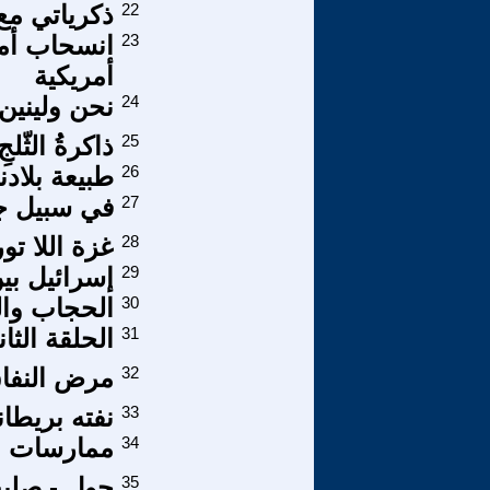
22
ذكرياتي مع
23
انسحاب أمر
أمريكية
24
نحن ولينين
25
ذاكرةُ الثّ
26
طبيعة بلادنا 
27
في سبيل ج
28
غزة اللا تو
29
إسرائيل بين
30
الحجاب وا
31
الحلقة الث
32
مرض النفا
33
نفته بريطان
34
ممارسات و
35
حول - صليب