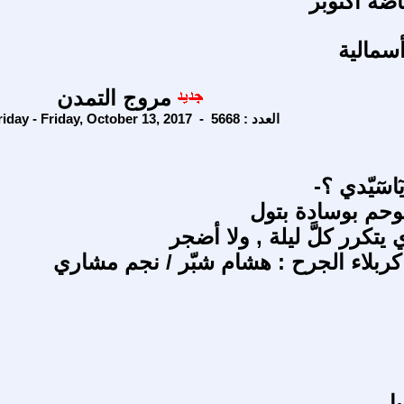
قاضه اكتوبر
أسمالية
مروج التمدن
Friday - Friday, October 13, 2017 - العدد : 5668
يتكرر كلَّ ليلة , ولا أضجر
كربلاء الجرح : هشام شبّر / نجم مشاري
ا