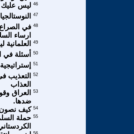
46
ليس عليك 
47
النوستالجيا
48
في الصراع 
ارساء السل
49
العلمانية ل
50
أسئلة في ا
51
إستراتيجية 
52
العذاب
53
العراق وقو
ضدها.
54
كيف نصون و
55
حملة السل
الكردستان
56