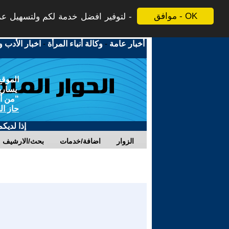
موافق - OK
لتوفير افضل خدمة لكم ولتسهيل عملي
أخبار عامة
-
وكالة أنباء المرأة
-
اخبار الأدب و
الموقع
يسارية
"من أج
حاز ال
إذا لديك
الزوار
اضافة/خدمات
بحث/الارشيف