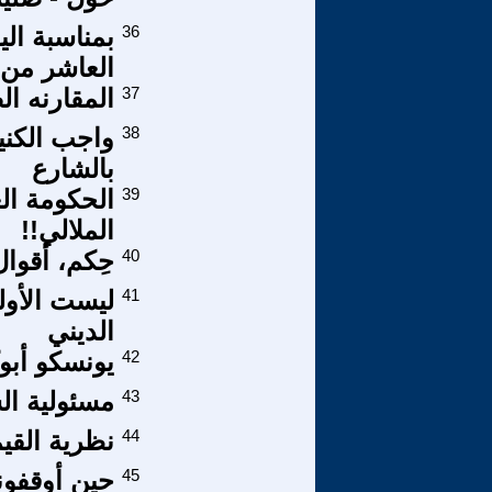
36
بمناسبة ال
العاشر من 
37
المقارنه ال
38
واجب الكني
بالشارع
39
الحكومة الع
الملالي!!
40
حِكم، أقوا
41
ليست الأول
الديني
42
يونسكو أبو
43
مسئولية ال
44
نظرية القي
45
حين أوقفو