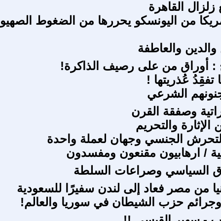
 زلزال القاهرة
يكا من اليونسكو يحررها من الضغوط الصهيو
 والدين والعاطفة
لجِ : أوراق من على رصيف الذاكرة!
تفقِدُ عُذريتها !
نونهم الشرعي
راتية وصفقة القرن
 الإثارة والتحريم
لتحرش الجنسي وجهان لعملة واحدة
انية / ارهابيون مقنعون ومفسدون
ق السياسي وصراعات السلطة
يا من مصر فعاد إلى لندن سفيرًا للسعودية
جرائم حزب الشيطان في سوريا والعالم!
 - سهير القيسي !!