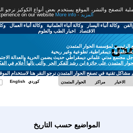
ة التصفح والنشر، الموقع يستخدم بعض أنواع الكوكيز نرجو النق
More info - المزيد
experience on our website
الفن
-
وكالة أنباء اليسار
-
وكالة أنباء العلمانية
-
وكالة أنباء العمال
-
وكا
الاقتصاد
-
اخبار الطب والعلوم
 الرئيسي لمؤسسة الحوار المتمدن
، علمانية، ديمقراطية، تطوعية وغير ربحية
ل مجتمع مدني علماني ديمقراطي حديث يضمن الحرية والعدالة الاجتم
حوار المتمدن على جائزة ابن رشد للفكر الحر والتى نالها أعلام في الفك
م مشاكل تقنية في تصفح الحوار المتمدن نرجو النقر هنا لاستخدام الموقع
كوردي
English
الاخبار
مراكز
الحوار المتمدن
المواضيع حسب التاريخ