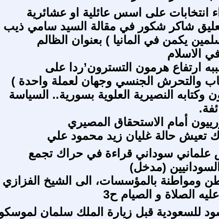
ء انتخابات على اسس عائلية او عشائرية
عليق شاكر شكور في مقالة السيد سامي ذيب (
مين يكمن في المانيا ) بعنوان الظالم
ي الاسلام
ه ارتفاع هرمون التسترون’ردا على
ب والتحرش الجنسي وجهان لعملة واحدة )
 وكتابه النصيرية العلوية بسورية.. السياسة
فة.
رييون أمام الاستحقاق المصيري
ك تعيش حالة غليان زيد محمود علي
 علماني سوداني قراءة في حراك تجمع
السودانيين (مدخل)
ن ومواطنة بالمؤسسات، الى الشيخ الفزازي
عليه الصلاة و الصيام ح3
اسود للسعودية قبل زيارة الملك سلمان لموسكو