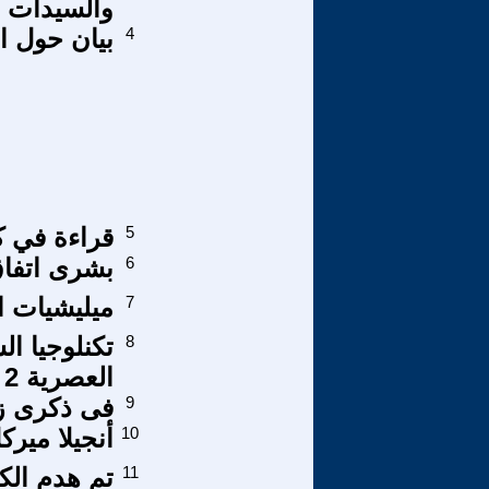
والسيدات بدول
4
بيان حول ا
5
قراءة في ك
6
بشرى اتفاق 
7
ميليشيات ال
8
تكنلوجيا ا
العصرية 2
9
فى ذكرى زلزال 12 أكتوبر 1992, و
10
أنجيلا ميرك
11
تم هدم الكعبة