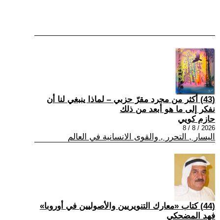
(43) أكثر من مجرد مقرّ حزبي – لماذا ينبغي لنا أن
نفكر إلى ما هو أبعد من ذلك
حازم كويي
2026 / 8 / 8
اليسار , التحرر , والقوى الانسانية في العالم
(44) كتاب «معارك التنويريين والأصوليين في أوروبا»
فهد المضحكي