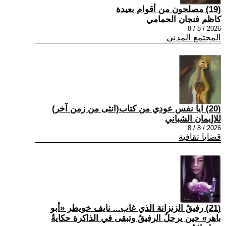
(19) مصلحون من أقوام بعيدة
كاظم فنجان الحمامي
2026 / 8 / 8
المجتمع المدني
(20) ايا نفس عودي من كتاب(انثى من زمن آخر)
للاإيمان الشباني
2026 / 8 / 8
قضايا ثقافية
(21) رفيقُ الزنزانة الذي غاب... نايف خويطر «أبو
باهر» حين يرحلُ الرفيقُ وتبقى في الذاكرة حكايةُ