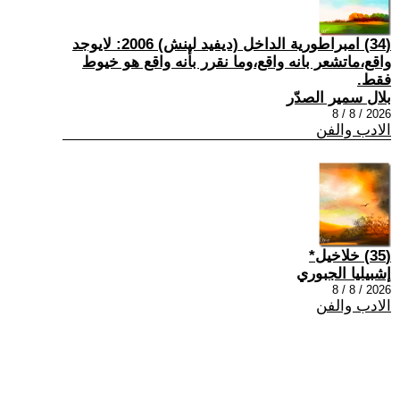
(34) امبراطورية الداخل (ديفيد لينش) 2006: لايوجد
واقع،ماتشعر بانه واقع،وما نقرر بأنه واقع هو خيوط
فقط.
بلال سمير الصدّر
2026 / 8 / 8
الادب والفن
(35) خلاخيل*
إشبيليا الجبوري
2026 / 8 / 8
الادب والفن