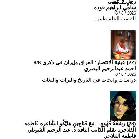
رجلٍ لا يُنسى
سامي ابراهيم فودة
2026 / 8 / 8
القضية الفلسطينية
(22) عبثية الانتصار: العراق وإيران في ذكرى 8/8
احمد عبدالرحيم البصري
2026 / 8 / 8
دراسات وابحاث في التاريخ والتراث واللغات
(23) رَشْفَةُ قَهْوَةٍ... مَعَ فَنَاجِينِ هَايْكُو الشَّاعِرَةِ فَاطِمَةِ
الْفَلَّاحِي. بقلم الكاتب الناقد د. عبد الرحيم الشويلي
فاطمة الفلاحي