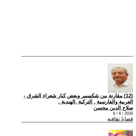
(12) مقارنة بين شكسبير وبعض كبار شعراء الشرق -
العربية والفارسية , التركية ,الهندية .
صلاح الدين محسن
2026 / 8 / 8
قضايا ثقافية