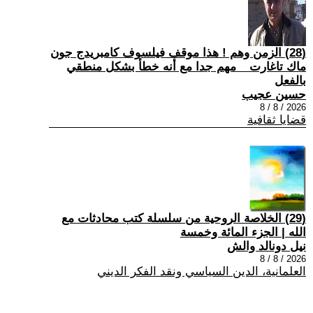
(28) الزمن وهم ! هذا موقف فيلسوف كامبريدج جون
ماك تاغارت _ مهم جدا مع أنه خطأ بشكل منطقي
بالفعل
حسين عجيب
2026 / 8 / 8
قضايا ثقافية
(29) الخلاصة الروحية من سلسلة كتب محادثات مع
الله | الجزء المائة وخمسة
نيل دونالد والش
2026 / 8 / 8
العلمانية، الدين السياسي ونقد الفكر الديني