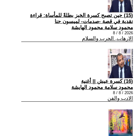
(15) حين تصبح كسرة الخبز بطلةً للمأساة: قراءة
نقدية في قصة -صدمات- لميسون حنا
محمود سلامة محمود الهايشة
2026 / 8 / 8
الارهاب, الحرب والسلام
(16) كسرة عيش || أغنية
محمود سلامة محمود الهايشة
2026 / 8 / 8
الادب والفن