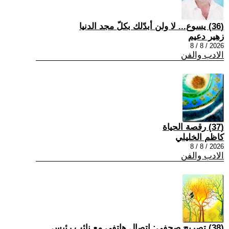
(36) يسوع... لا ولن أبدّلك بكلّ مجد الدنيا
زهير دعيم
2026 / 8 / 8
الادب والفن
(37) رقصة الحياة
كاظم الخليلي
2026 / 8 / 8
الادب والفن
(38) تصريح صحفي: إتصال هاتفي مع نائب رئيس