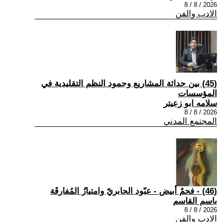
2026 / 8 / 8
الادب والفن
(45) بين حداثة المشاريع وجمود النظم التقليدية في
المؤسسات
سلامه ابو زعيتر
2026 / 8 / 8
المجتمع المدني
(46) - فحمٌ أبيض - عبّود الجابريّ وامتيازُ المُفارقَة
باسم القاسم
2026 / 8 / 8
الادب والفن