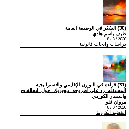
(30) السُكر في الوظيفة العامة
طيف باسم هادي
2026 / 8 / 8
دراسات وابحاث قانونية
(31) قراءة في التوازن الإقليمي والاستراتيجية
المستقلة: رد على أطروحة -بيجيريك- حول التحالفات
والمسار الكوردي
مروان فلو
2026 / 8 / 8
القضية الكردية