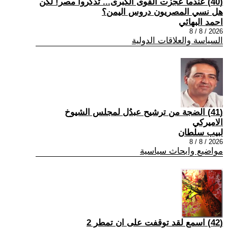
(40) عندما عجزت القوى الكبرى... تذكروا مصر! لكن
هل نسي المصريون دروس اليمن؟
احمد البهائي
2026 / 8 / 8
السياسة والعلاقات الدولية
(41) الضجة من ترشيح عبدُل لمجلس الشيوخ
الاميركي
لبيب سلطان
2026 / 8 / 8
مواضيع وابحاث سياسية
(42) اسمع لقد توقفت على ان تمطر 2