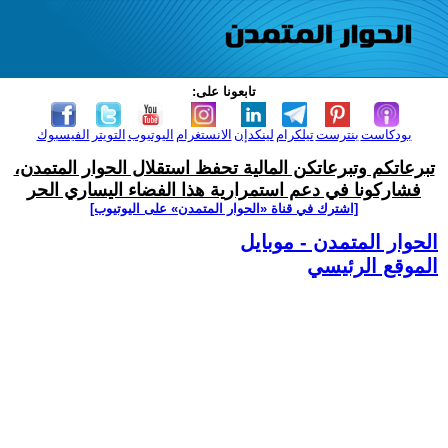
تابعونا على:
بودكاست
بنترست
تيلكرام
لينكدإن
الانستغرام
اليوتيوب
التويتر
الفيسبوك
تبرعاتكم وتبرعاتكن المالية تحفظ استقلال الحوار المتمدن،
فشاركونا في دعم استمرارية هذا الفضاء اليساري الحر
[اشترك في قناة ‫«الحوار المتمدن» على اليوتيوب]
الحوار المتمدن - موبايل
الموقع الرئيسي