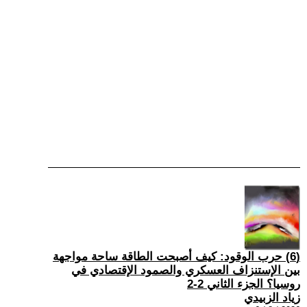
(6) حرب الوقود: كيف أصبحت الطاقة ساحة مواجهة
بين الإستنزاف العسكري والصمود الإقتصادي في
روسيا؟ الجزء الثاني 2-2
زياد الزبيدي