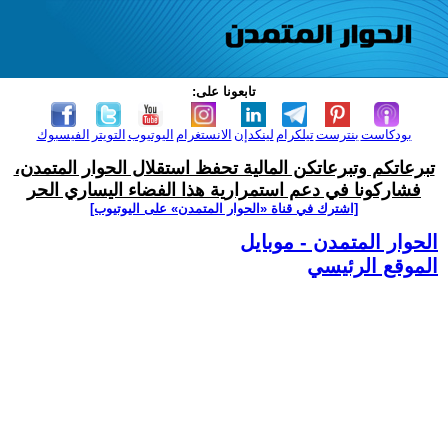
تابعونا على:
بودكاست
بنترست
تيلكرام
لينكدإن
الانستغرام
اليوتيوب
التويتر
الفيسبوك
تبرعاتكم وتبرعاتكن المالية تحفظ استقلال الحوار المتمدن،
فشاركونا في دعم استمرارية هذا الفضاء اليساري الحر
[اشترك في قناة ‫«الحوار المتمدن» على اليوتيوب]
الحوار المتمدن - موبايل
الموقع الرئيسي