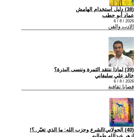
(38) دليل استخدام الهامش
عماد أبو حطب
2026 / 8 / 6
الادب والفن
(39) لماذا ننتقد الثمرة وننسى البذرة؟
خالد علي سليفاني
2026 / 8 / 6
قضايا ثقافية
(40) الجولاني/الشرع وحزب الله: ما الذي تغيّر..؟!
ازهر عبدالله طوالبه