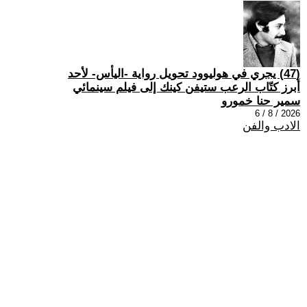
(47) يجري في هوليوود تحويل رواية -اليأس- لأحد
أبرز كتّاب الرعب ستيفن كينك إلى فيلم سينمائي
سمير حنا خمورو
2026 / 8 / 6
الادب والفن