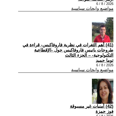
2026 / 8 / 6
مواضيع وابحاث سياسية
(41) أهم الثغرات في نظرية فاروفاكيس- قراءة في
طروحات يانيس فاروفاكيس حول -الإقطاعية
التكنولوجية- – الجزء الثالث
توما حميد
2026 / 8 / 6
مواضيع وابحاث سياسية
(42) أمنيات غير مسبوقة
فوز حمزة