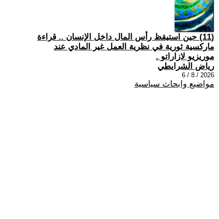
(11) حين استيقظ رأس المال داخل الإنسان .. قراءة
ماركسية ثورية في نظرية العمل غير المادي عند
موريزيو لازاراتو .
رياض الشرايطي
2026 / 8 / 6
مواضيع وابحاث سياسية