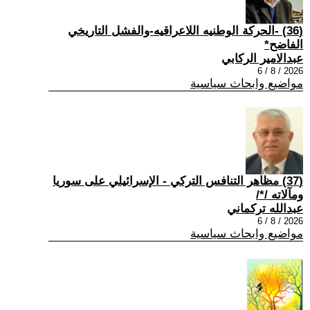
(36) -الحركة الوطنيه اللاعراقيه-والفشل التاريخي
الفاضح*
عبدالامير الركابي
2026 / 8 / 6
مواضيع وابحاث سياسية
(37) مظاهر التنافس التركي - الإسرائيلي على سوريا
ومآلاته /*/
عبدالله تركماني
2026 / 8 / 6
مواضيع وابحاث سياسية