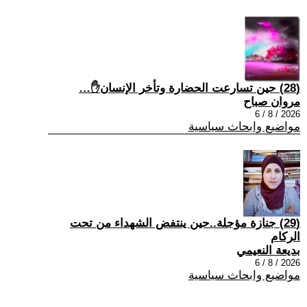
(28) حين تسارعت الحضارة وتأخر الإنسان✋…
مروان صباح
2026 / 8 / 6
مواضيع وابحاث سياسية
(29) جنازة مؤجلة..حين ينتفض الشهداء من تحت
الركام
بديعة النعيمي
2026 / 8 / 6
مواضيع وابحاث سياسية