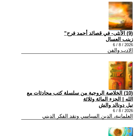
(9) الأنثى- في قصائد أحمد فرح”
زينب العسال
2026 / 8 / 6
الادب والفن
(10) الخلاصة الروحية من سلسلة كتب محادثات مع
الله | الجزء المائة وثلاثة
نيل دونالد والش
2026 / 8 / 6
العلمانية، الدين السياسي ونقد الفكر الديني