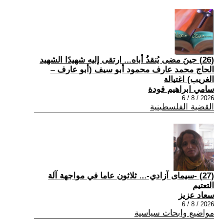
(26) حينَ مضى يُنقذُ أباه... ارتقى إليه شهيدًا الشهيد
الحاج محمد عارف محمود أبو سيف (أبو عارف –
الغريب) اغتيالة
سامي ابراهيم فودة
2026 / 8 / 6
القضية الفلسطينية
(27) -سيمای آزادي-... ثلاثون عاما في مواجهة آلة
التعتيم
سعاد عزيز
2026 / 8 / 6
مواضيع وابحاث سياسية