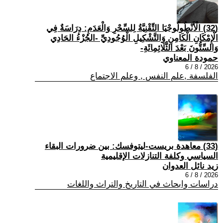
(32) الْأَنْطُولُوجْيَا التِّقْنِيَّةُ لِلسِّحْرِ وَالْعَدَمِ: دِرَاسَةٌ فِي
الْإِمْكَانِ الْكَامِنِ وَالتَّشْكِيلِ الْوُجُودِيِّ -الجُزْءُ الحَادِي
وَالسِّتُّونَ بَعْدَ الثَّلَاثِمِائَةِ-
حمودة المعناوي
2026 / 8 / 6
الفلسفة ,علم النفس , وعلم الاجتماع
(33) معاهدة بريست-ليتوفسك: بين ضرورات البقاء
السياسي وكلفة التنازلات الإقليمية
زيد نائل العدوان
2026 / 8 / 6
دراسات وابحاث في التاريخ والتراث واللغات