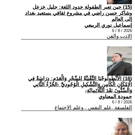
(15) حين تعبر الطفولة حدود اللغة: جليل خزعل
وشاكر حسن راضي في مشروع ثقافي يستعيد بغداد
إلى العالم
إسماعيل نوري الربيعي
2026 / 8 / 6
الادب والفن
(16) الْأَنْطُولُوجْيَا التِّقْنِيَّةُ لِلسِّحْرِ وَالْعَدَمِ: دِرَاسَةٌ فِي
الْإِمْكَانِ الْكَامِنِ وَالتَّشْكِيلِ الْوُجُودِيِّ -الجُزْءُ الثَّانِي
وَالسِّتُّونَ بَعْدَ الثَّلَاثِمِائَةِ-
حمودة المعناوي
2026 / 8 / 6
الفلسفة ,علم النفس , وعلم الاجتماع