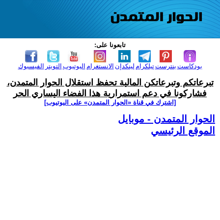
تابعونا على:
بودكاست
بنترست
تيلكرام
لينكدإن
الانستغرام
اليوتيوب
التويتر
الفيسبوك
تبرعاتكم وتبرعاتكن المالية تحفظ استقلال الحوار المتمدن،
فشاركونا في دعم استمرارية هذا الفضاء اليساري الحر
[اشترك في قناة ‫«الحوار المتمدن» على اليوتيوب]
الحوار المتمدن - موبايل
الموقع الرئيسي