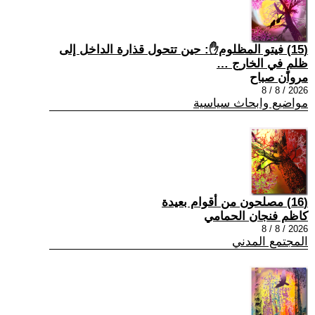
(15) فيتو المظلوم✋: حين تتحول قذارة الداخل إلى
ظلمٍ في الخارج …
مروان صباح
2026 / 8 / 8
مواضيع وابحاث سياسية
(16) مصلحون من أقوام بعيدة
كاظم فنجان الحمامي
2026 / 8 / 8
المجتمع المدني