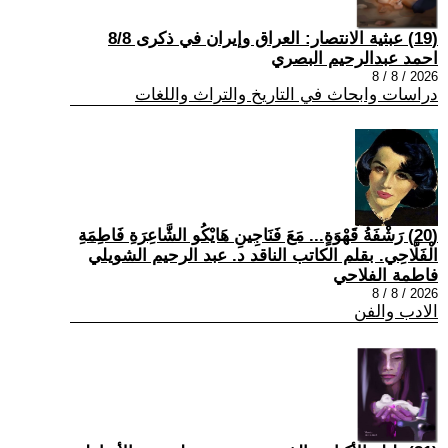
(19) عبثية الانتصار: العراق وإيران في ذكرى 8/8
احمد عبدالرحيم البصري
2026 / 8 / 8
دراسات وابحاث في التاريخ والتراث واللغات
(20) رَشْفَةُ قَهْوَةٍ... مَعَ فَنَاجِينِ هَايْكُو الشَّاعِرَةِ فَاطِمَةِ
الْفَلَّاحِي. بقلم الكاتب الناقد د. عبد الرحيم الشويلي
فاطمة الفلاحي
2026 / 8 / 8
الادب والفن