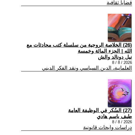
قضايا ثقافية
(26) الخلاصة الروحية من سلسلة كتب محادثات مع
الله | الجزء المائة وخمسة
نيل دونالد والش
2026 / 8 / 8
العلمانية، الدين السياسي ونقد الفكر الديني
(27) السُكر في الوظيفة العامة
طيف باسم هادي
2026 / 8 / 8
دراسات وابحاث قانونية