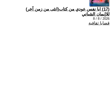
(17) ايا نفس عودي من كتاب(انثى من زمن آخر)
للاإيمان الشباني
2026 / 8 / 8
قضايا ثقافية