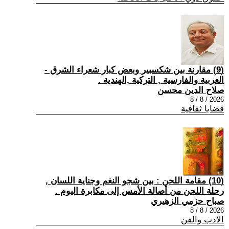
(9) مقارنة بين شكسبير وبعض كبار شعراء الشرق -
العربية والفارسية , التركية ,الهندية .
صلاح الدين محسن
2026 / 8 / 8
قضايا ثقافية
(10) مقامة اللحن : بين شجو النغم وجناية اللسان ,
رحلة اللحن من أصالة الأمس إلى مكابرة اليوم .
صباح حزمي الزهيري
2026 / 8 / 8
الادب والفن