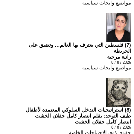
مواضيع وابحاث سياسية
(7) فلسطين التي يعترف بها العالم… وتضيق على
الخريطة
رانية مرجية
2026 / 8 / 8
مواضيع وابحاث سياسية
(8) استراتيجيات التدخل السلوكي المعتمدة لأطفال
طيف التوحد: بقلم انتصار كامل جفلان الخشت
انتصار كامل جفلان الخشت
2026 / 8 / 8
حقوق ذوي الاحتياجات الخاصة