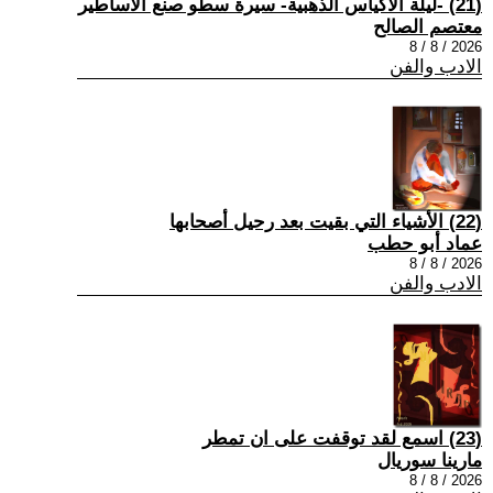
(21) -ليلة الأكياس الذهبية- سيرة سطو صنع الأساطير
معتصم الصالح
2026 / 8 / 8
الادب والفن
(22) الأشياء التي بقيت بعد رحيل أصحابها
عماد أبو حطب
2026 / 8 / 8
الادب والفن
(23) اسمع لقد توقفت على ان تمطر
مارينا سوريال
2026 / 8 / 8