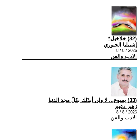
(32) خلاخيل*
إشبيليا الجبوري
2026 / 8 / 8
الادب والفن
(33) يسوع... لا ولن أبدّلك بكلّ مجد الدنيا
زهير دعيم
2026 / 8 / 8
الادب والفن