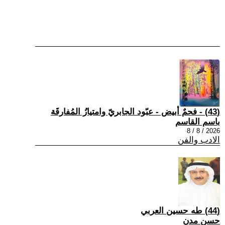
(43) - فحمٌ أبيض - عبّود الجابريّ وامتيازُ المُفارقَة
باسم القاسم
2026 / 8 / 8
الادب والفن
(44) طه حسين العربي
حسن مدن