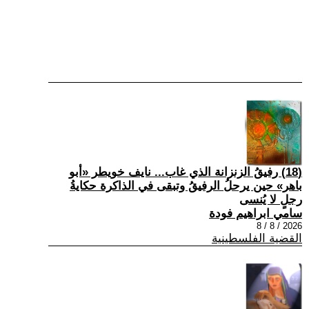
(18) رفيقُ الزنزانة الذي غاب... نايف خويطر «أبو
باهر» حين يرحلُ الرفيقُ وتبقى في الذاكرة حكايةُ
رجلٍ لا يُنسى
سامي ابراهيم فودة
2026 / 8 / 8
القضية الفلسطينية