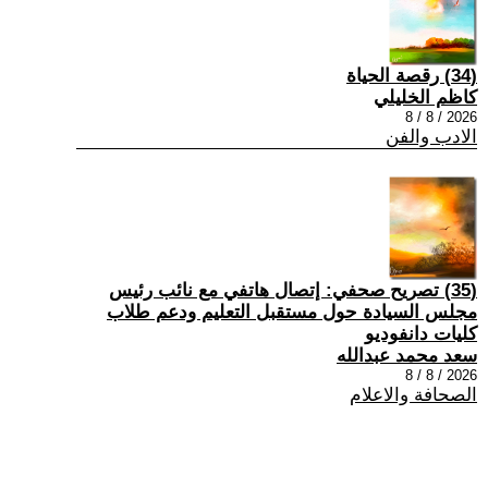
(34) رقصة الحياة
كاظم الخليلي
2026 / 8 / 8
الادب والفن
(35) تصريح صحفي: إتصال هاتفي مع نائب رئيس
مجلس السيادة حول مستقبل التعليم ودعم طلاب
كليات دانفوديو
سعد محمد عبدالله
2026 / 8 / 8
الصحافة والاعلام