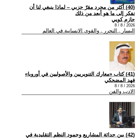
(40) أكثر من مجرد مقرّ حزبي – لماذا ينبغي لنا أن
نفكر إلى ما هو أبعد من ذلك
حازم كويي
2026 / 8 / 8
اليسار , التحرر , والقوى الانسانية في العالم
(41) كتاب «معارك التنويريين والأصوليين في أوروبا»
فهد المضحكي
2026 / 8 / 8
الادب والفن
(42) بين حداثة المشاريع وجمود النظم التقليدية في