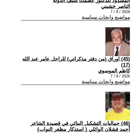
المسدود للدكتور عصمت سيف الدولة
الناصر خشيني
2026 / 8 / 7
مواضيع وابحاث سياسية
(45) اوراق (من دفتر مذكراتي) للراحل عامر عبد الله
(17)
كاظم الموسوي
2026 / 8 / 7
مواضيع وابحاث سياسية
(46) جماليات التشكيل البنائي في قصيدة الشاعر
أحمد فشلان الوائلي { استذكار مظفر النواب}