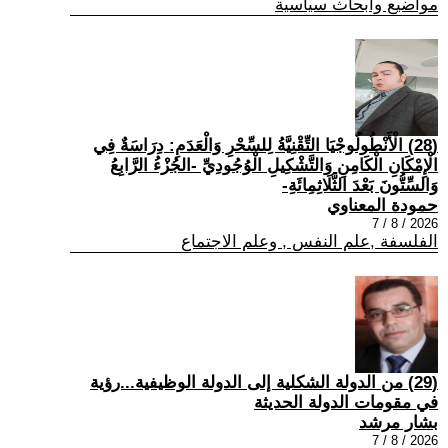
مواضيع وابحاث سياسية
(28) الْأَنْطُولُوجْيَا التِّقْنِيَّةُ لِلسِّحْرِ وَالْعَدَمِ: دِرَاسَةٌ فِي
الْإِمْكَانِ الْكَامِنِ وَالتَّشْكِيلِ الْوُجُودِيِّ -الجُزْءُ الرَّابِعُ
وَالسِّتُّونَ بَعْدَ الثَّلَاثِمِائَةِ-
حمودة المعناوي
2026 / 8 / 7
الفلسفة ,علم النفس , وعلم الاجتماع
(29) من الدولة الشكلية إلى الدولة الوظيفية...رؤية
في مقومات الدولة الحديثة
بشار مرشد
2026 / 8 / 7