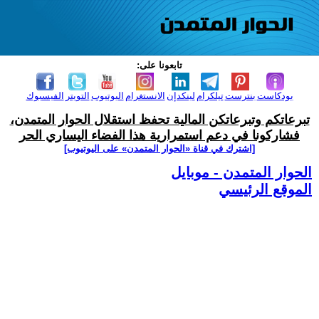
تابعونا على:
بودكاست
بنترست
تيلكرام
لينكدإن
الانستغرام
اليوتيوب
التويتر
الفيسبوك
تبرعاتكم وتبرعاتكن المالية تحفظ استقلال الحوار المتمدن،
فشاركونا في دعم استمرارية هذا الفضاء اليساري الحر
[اشترك في قناة ‫«الحوار المتمدن» على اليوتيوب]
الحوار المتمدن - موبايل
الموقع الرئيسي