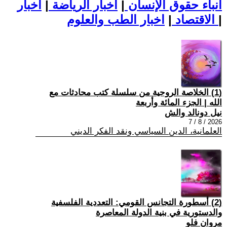
أنباء حقوق الإنسان
|
اخبار الرياضة
|
اخبار
|
اخبار الطب والعلوم
الاقتصاد
|
(1) الخلاصة الروحية من سلسلة كتب محادثات مع
الله | الجزء المائة وأربعة
نيل دونالد والش
2026 / 8 / 7
العلمانية، الدين السياسي ونقد الفكر الديني
(2) أسطورة التجانس القومي: التعددية الفلسفية
والدستورية في بنية الدولة المعاصرة
مروان فلو