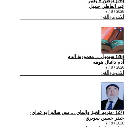
(25) لوطن لا يعتبر
عبد العاطي جميل
2026 / 8 / 7
الادب والفن
(26) سيميل ... معمودية الدم
آدم دانيال هومه
2026 / 8 / 7
الادب والفن
(27) -منريد الخبز والماي ... بس سالم ابو عداي-
حيدر حسين سويري
2026 / 8 / 7