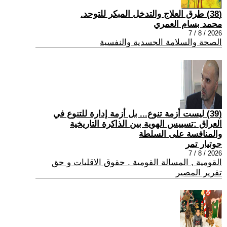
(38) طرق العلاج والتدخل المبكر للتوحد.
محمد بسام العمري
2026 / 8 / 7
الصحة والسلامة الجسدية والنفسية
(39) ليست أزمة تنوع... بل أزمة إدارة للتنوع في
العراق :تسييس الهوية بين الذاكرة التاريخية
والمنافسة على السلطة
جوتيار تمر
2026 / 8 / 7
القومية , المسالة القومية , حقوق الاقليات و حق
تقرير المصير