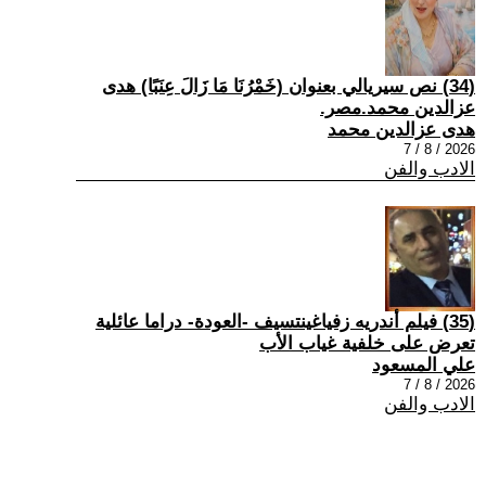
(34) نص سيريالي بعنوان (خَمْرُنَا مَا زَالَ عِنَبًا) هدى
عزالدين محمد.مصر.
هدى عزالدين محمد
2026 / 8 / 7
الادب والفن
(35) فيلم أندريه زفياغينتسيف -العودة- دراما عائلية
تعرض على خلفية غياب الأب
علي المسعود
2026 / 8 / 7
الادب والفن