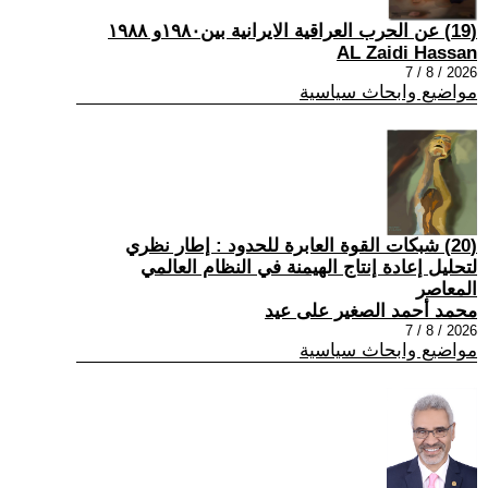
(19) عن الحرب العراقية الايرانية بين١٩٨٠و ١٩٨٨
AL Zaidi Hassan
2026 / 8 / 7
مواضيع وابحاث سياسية
(20) شبكات القوة العابرة للحدود : إطار نظري
لتحليل إعادة إنتاج الهيمنة في النظام العالمي
المعاصر
محمد أحمد الصغير على عيد
2026 / 8 / 7
مواضيع وابحاث سياسية