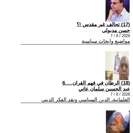
(17) تحالف غير مقدس !؟
حسن مدبولى
2026 / 8 / 7
مواضيع وابحاث سياسية
(18) الرطان في فهم القران.....6
عبد الحسين سلمان عاتي
2026 / 8 / 7
العلمانية، الدين السياسي ونقد الفكر الديني