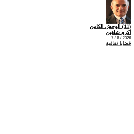
(11) الوحش الكامن
أكرم شلغين
2026 / 8 / 7
قضايا ثقافية