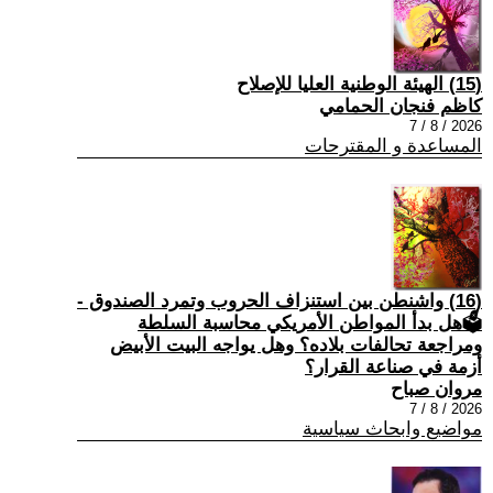
(15) الهيئة الوطنية العليا للإصلاح
كاظم فنجان الحمامي
2026 / 8 / 7
المساعدة و المقترحات
(16) واشنطن بين استنزاف الحروب وتمرد الصندوق -
🗳هل بدأ المواطن الأمريكي محاسبة السلطة
ومراجعة تحالفات بلاده؟ وهل يواجه البيت الأبيض
أزمة في صناعة القرار؟
مروان صباح
2026 / 8 / 7
مواضيع وابحاث سياسية