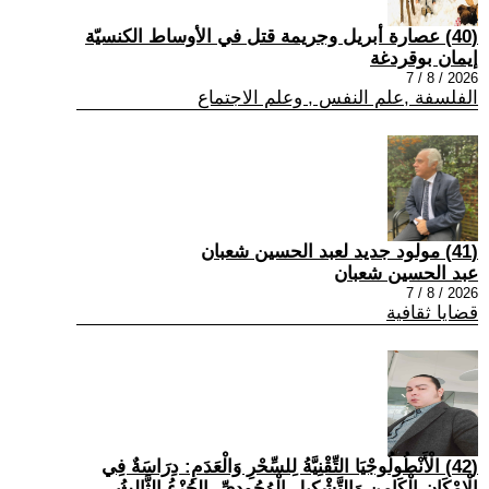
(40) عصارة أبريل وجريمة قتل في الأوساط الكنسيّة
إيمان بوقردغة
2026 / 8 / 7
الفلسفة ,علم النفس , وعلم الاجتماع
(41) مولود جديد لعبد الحسين شعبان
عبد الحسين شعبان
2026 / 8 / 7
قضايا ثقافية
(42) الْأَنْطُولُوجْيَا التِّقْنِيَّةُ لِلسِّحْرِ وَالْعَدَمِ: دِرَاسَةٌ فِي
الْإِمْكَانِ الْكَامِنِ وَالتَّشْكِيلِ الْوُجُودِيِّ -الجُزْءُ الثَّالِثُ