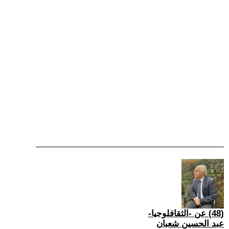
(48) عن -الثقافلوجيا-
عبد الحسين شعبان