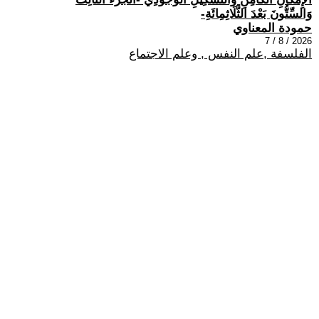
وَالسِّتُّونَ بَعْدَ الثَّلَاثِمِائَةِ-
حمودة المعناوي
2026 / 8 / 7
الفلسفة ,علم النفس , وعلم الاجتماع