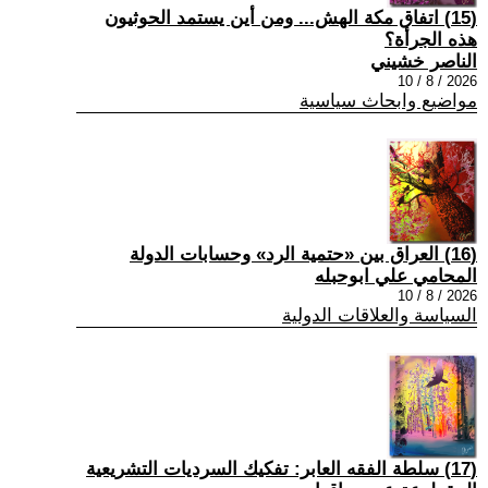
(15) اتفاق مكة الهش... ومن أين يستمد الحوثيون
هذه الجرأة؟
الناصر خشيني
2026 / 8 / 10
مواضيع وابحاث سياسية
(16) العراق بين «حتمية الرد» وحسابات الدولة
المحامي علي ابوحبله
2026 / 8 / 10
السياسة والعلاقات الدولية
(17) سلطة الفقه العابر: تفكيك السرديات التشريعية