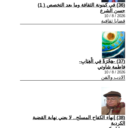
(36) في كينونة الثقافة وما بعد التخصص ( 1)
حسن الشرع
2026 / 8 / 10
قضايا ثقافية
(37) -هِجْرَةً فِي الْغِيَابِ-
فاطمة شاوتي
2026 / 8 / 10
الادب والفن
(38) إنهاء الكفاح المسلح.. لا يعني نهاية القضية
الكردية