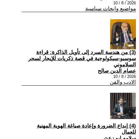
2026 / 8 / 10
مواضيع وابحاث سياسية
(3) من هندسة السرد إلى تأويل الذاكرة: قراءة
سوسيو-سيكولوجية في قصة ذكريات للإيجار لسحر
السلاموني
عصام الدين صالح
2026 / 8 / 10
الادب والفن
(4) إبداع الضرورة وإعادة صياغة الهوية المهنية
للعمال
سلامه ابو زعيتر