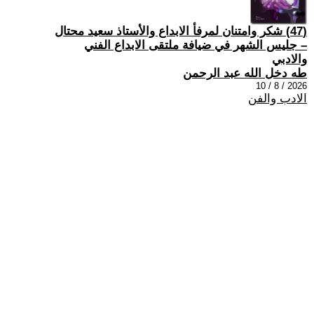
(47) شكر وامتنان لمرفأ الابداع والأستاذ سعيد محتال
– جليس الشهر في ضيافة ملتقى الابداع الفني
والادبي
طه دخل الله عبد الرحمن
2026 / 8 / 10
الادب والفن