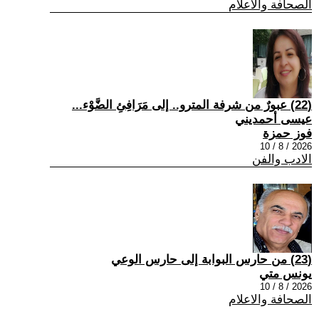
الصحافة والاعلام
(22) عبورٌ من شرفة المترو.. إلى مَرَافِئِ الضَّوْء...
عيسى أحمديني
فوز حمزة
2026 / 8 / 10
الادب والفن
(23) من حارس البوابة إلى حارس الوعي
يونس متي
2026 / 8 / 10
الصحافة والاعلام