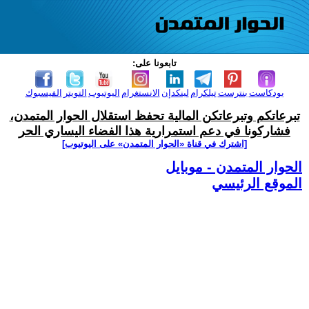
تابعونا على:
بودكاست
بنترست
تيلكرام
لينكدإن
الانستغرام
اليوتيوب
التويتر
الفيسبوك
تبرعاتكم وتبرعاتكن المالية تحفظ استقلال الحوار المتمدن،
فشاركونا في دعم استمرارية هذا الفضاء اليساري الحر
[اشترك في قناة ‫«الحوار المتمدن» على اليوتيوب]
الحوار المتمدن - موبايل
الموقع الرئيسي