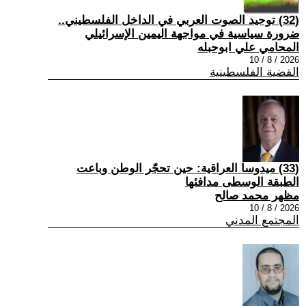
(32) توحيد الصوت العربي في الداخل الفلسطيني..
ضرورة سياسية في مواجهة اليمين الإسرائيلي
المحامي علي ابوحبله
2026 / 8 / 10
القضية الفلسطينية
(33) ميدوسا العراقية: حين تحجّر الوطن وباعت
الطبقة الوسطى مدافئها
مظهر محمد صالح
2026 / 8 / 10
المجتمع المدني