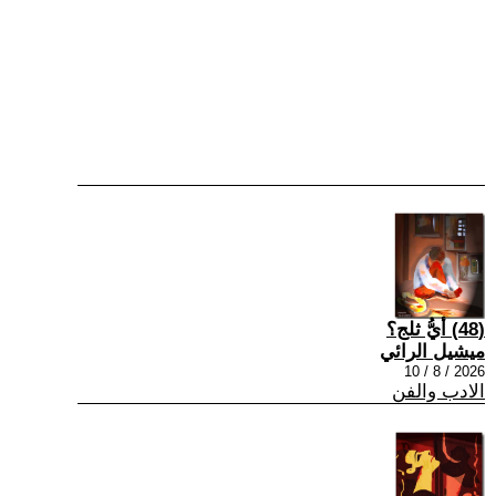
(48) أيُّ ثلج؟
ميشيل الرائي
2026 / 8 / 10
الادب والفن