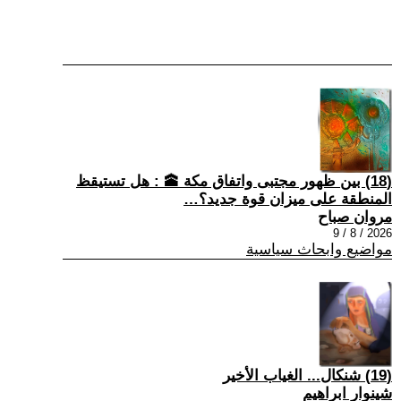
(18) بين ظهور مجتبى واتفاق مكة 🕋 : هل تستيقظ
المنطقة على ميزان قوة جديد؟…
مروان صباح
2026 / 8 / 9
مواضيع وابحاث سياسية
(19) شنكال... الغياب الأخير
شينوار ابراهيم