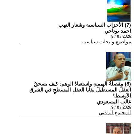
(7) الأحزاب السياسية وشعار النهب
احمد بوناجي
2026 / 8 / 9
مواضيع وابحاث سياسية
(8) مِقصلةُ الهيمنةِ واستعبادُ الوهم: كيف يسحقُ
العقلُ المستطيلُ بقايا العقلِ المسطحِ في الشرق
الأوسط؟
غالب المسعودي
2026 / 8 / 9
المجتمع المدني