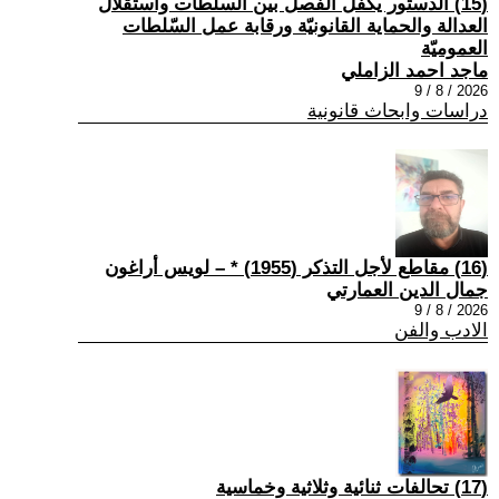
(15) الدستور يكفل الفصل بين السلطات واستقلال
العدالة والحماية القانونيّة ورقابة عمل السّلطات
العموميّة
ماجد احمد الزاملي
2026 / 8 / 9
دراسات وابحاث قانونية
(16) مقاطع لأجل التذكر (1955) * – لويس أراغون
جمال الدين العمارتي
2026 / 8 / 9
الادب والفن
(17) تحالفات ثنائية وثلاثية وخماسية