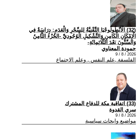
(32) الْأَنْطُولُوجْيَا التِّقْنِيَّةُ لِلسِّحْرِ وَالْعَدَمِ: دِرَاسَةٌ فِي
الْإِمْكَانِ الْكَامِنِ وَالتَّشْكِيلِ الْوُجُودِيِّ -الجُزْءُ الثَّامِنُ
وَالسِّتُّونَ بَعْدَ الثَّلَاثِمِائَةِ-
حمودة المعناوي
2026 / 8 / 9
الفلسفة ,علم النفس , وعلم الاجتماع
(33) اتفاقية مكة للدفاع المشترك
سري القدوة
2026 / 8 / 9
مواضيع وابحاث سياسية