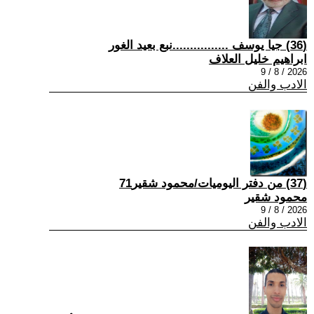
(36) جيا يوسف ................نبع بعيد الغور
ابراهيم خليل العلاف
2026 / 8 / 9
الادب والفن
(37) من دفتر اليوميات/محمود شقير71
محمود شقير
2026 / 8 / 9
الادب والفن