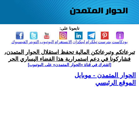
تابعونا على:
بودكاست
بنترست
تيلكرام
لينكدإن
الانستغرام
اليوتيوب
التويتر
الفيسبوك
تبرعاتكم وتبرعاتكن المالية تحفظ استقلال الحوار المتمدن،
فشاركونا في دعم استمرارية هذا الفضاء اليساري الحر
[اشترك في قناة ‫«الحوار المتمدن» على اليوتيوب]
الحوار المتمدن - موبايل
الموقع الرئيسي