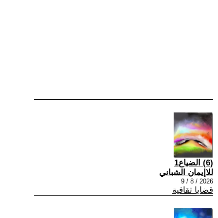
(6) الضياع1
للاإيمان الشباني
2026 / 8 / 9
قضايا ثقافية