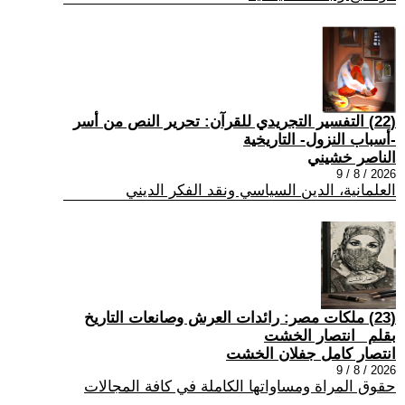
(22) التفسير التجريدي للقرآن: تحرير النص من أسر
-أسباب النزول- التاريخية
الناصر خشيني
2026 / 8 / 9
العلمانية، الدين السياسي ونقد الفكر الديني
(23) ملكات مصر: رائدات العرش وصانعات التاريخ
بقلم _انتصار الخشت
انتصار كامل جفلان الخشت
2026 / 8 / 9
حقوق المراة ومساواتها الكاملة في كافة المجالات