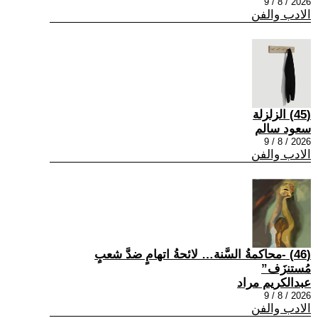
2026 / 8 / 9
الادب والفن
(45) الزلزلة
سعود سالم
2026 / 8 / 9
الادب والفن
(46) -محاكمةُ السَّنة… لائحةُ اتهامٍ ضدَّ شعبٍ
مُستنزَف”
عبدالكريم مراد
2026 / 8 / 9
الادب والفن