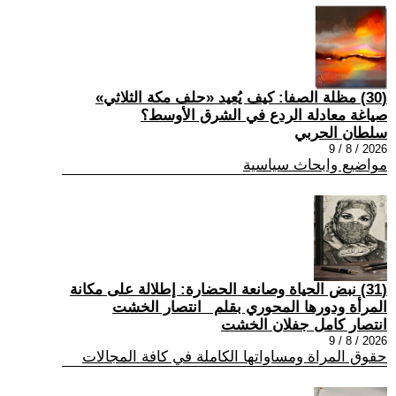
(30) مظلة الصفا: كيف يُعيد «حلف مكة الثلاثي»
صياغة معادلة الردع في الشرق الأوسط؟
سلطان الحربي
2026 / 8 / 9
مواضيع وابحاث سياسية
(31) نبض الحياة وصانعة الحضارة: إطلالة على مكانة
المرأة ودورها المحوري بقلم _انتصار الخشت
انتصار كامل جفلان الخشت
2026 / 8 / 9
حقوق المراة ومساواتها الكاملة في كافة المجالات