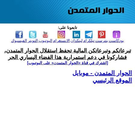
تابعونا على:
بودكاست
بنترست
تيلكرام
لينكدإن
الانستغرام
اليوتيوب
التويتر
الفيسبوك
تبرعاتكم وتبرعاتكن المالية تحفظ استقلال الحوار المتمدن،
فشاركونا في دعم استمرارية هذا الفضاء اليساري الحر
[اشترك في قناة ‫«الحوار المتمدن» على اليوتيوب]
الحوار المتمدن - موبايل
الموقع الرئيسي