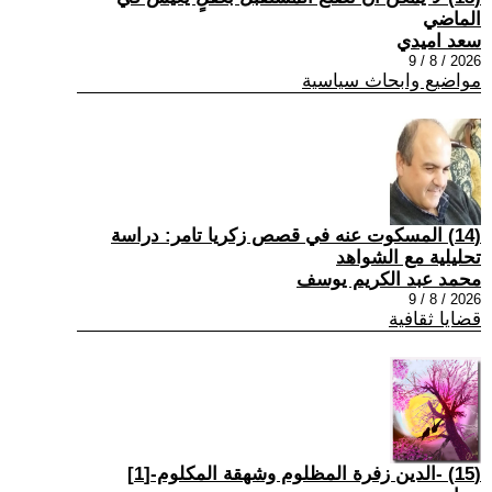
الماضي
سعد اميدي
2026 / 8 / 9
مواضيع وابحاث سياسية
(14) المسكوت عنه في قصص زكريا تامر: دراسة
تحليلية مع الشواهد
محمد عبد الكريم يوسف
2026 / 8 / 9
قضايا ثقافية
(15) -الدين زفرة المظلوم وشهقة المكلوم-[1]