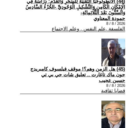
(44) الْأَنْطُولُوجْيَا التِّقْنِيَّةُ لِلسِّحْرِ وَالْعَدَمِ: دِرَاسَةٌ فِي
الْإِمْكَانِ الْكَامِنِ وَالتَّشْكِيلِ الْوُجُودِيِّ -الجُزْءُ السَّادِسُ
وَالسِّتُّونَ بَعْدَ الثَّلَاثِمِائَةِ-
حمودة المعناوي
2026 / 8 / 8
الفلسفة ,علم النفس , وعلم الاجتماع
(45) هل الزمن وهم؟! موقف فيلسوف كامبريدج
جون ماك تاغارت .. تعليق شات جي بي تي
حسين عجيب
2026 / 8 / 8
قضايا ثقافية