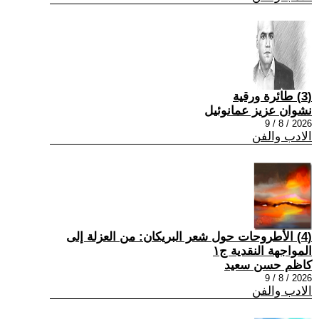
(3) طائرة ورقية
نشوان عزيز عمانوئيل
2026 / 8 / 9
الادب والفن
(4) الأطروحات حول شعر البريكان: من العزلة إلى
المواجهة النقدية ج١
كاظم حسن سعيد
2026 / 8 / 9
الادب والفن