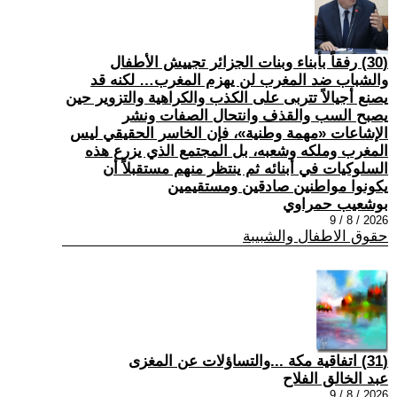
(30) رفقاً بأبناء وبنات الجزائر تجييش الأطفال
والشباب ضد المغرب لن يهزم المغرب… لكنه قد
يصنع أجيالاً تتربى على الكذب والكراهية والتزوير حين
يصبح السب والقذف وانتحال الصفات ونشر
الإشاعات «مهمة وطنية»، فإن الخاسر الحقيقي ليس
المغرب وملكه وشعبه، بل المجتمع الذي يزرع هذه
السلوكيات في أبنائه ثم ينتظر منهم مستقبلاً أن
يكونوا مواطنين صادقين ومستقيمين
بوشعيب حمراوي
2026 / 8 / 9
حقوق الاطفال والشبيبة
(31) اتفاقية مكة ...والتساؤلات عن المغزى
عبد الخالق الفلاح
2026 / 8 / 9