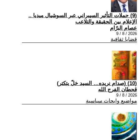
(9) حملات التأثير السيبراني عبر السوشيال ميديا ..
الإعلام بين الحقيقة والتلاعب
عصام البرّام
2026 / 8 / 9
قضايا ثقافية
(10) (صدام نريده… السيد خلّ يتكتر)
قحطان الفرج الله
2026 / 8 / 9
مواضيع وابحاث سياسية