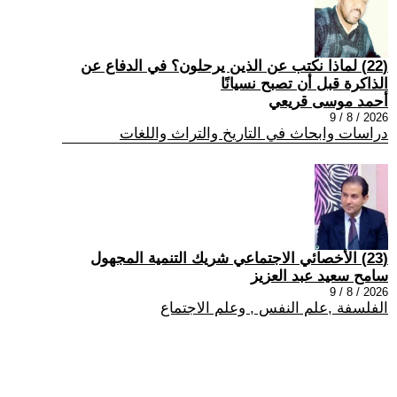
(22) لماذا نكتب عن الذين يرحلون؟ في الدفاع عن
الذاكرة قبل أن تصبح نسيانًا
أحمد موسى قريعي
2026 / 8 / 9
دراسات وابحاث في التاريخ والتراث واللغات
(23) الأخصائي الاجتماعي شريك التنمية المجهول
سامح سعيد عبد العزيز
2026 / 8 / 9
الفلسفة ,علم النفس , وعلم الاجتماع