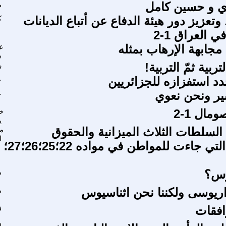
دي و حسين كامل
م
تعزيز دور هيئة الدفاع عن أتباع الديانات
ك
 العراق 1-2
: مجابهة الإرهاب بمثله
ع
ش
لتربية ثمّ التربية!
ر
د استفزازه للجزائريين
ع
ير ونحن نعوي
ع
مال 1-2
خ
ي
السلطات الثلاث الميزانية والحقوق
م
ا
الدستورية التي جاءت للمواطن في مواده 22؛25؛26؛27؛
وس؟
م
 اريوسى ولكننا نحن اثناسيوس
م
افقات
ف