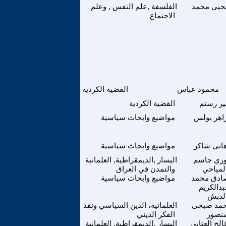
حيى محمد
الفلسفة ,علم النفس , وعلم
الاجتماع
محمود عباس
القضية الكردية
ير رستم
القضية الكردية
اهر بولس
مواضيع وابحاث سياسية
انى شاكر
مواضيع وابحاث سياسية
وري جاسم
اليسار ,الديمقراطية, العلمانية
لمياحي
والتمدن في العراق
ادق محمد
مواضيع وابحاث سياسية
دالكريم
لدبش
حمد صبحى
العلمانية، الدين السياسي ونقد
نصور
الفكر الديني
الح العتابي
اليسار ,الديمقراطية, العلمانية