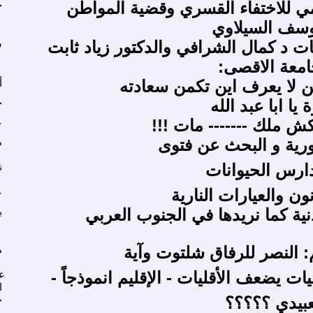
لمي للاختفاء القسري وقضية المواطن
ج
وسف السيلاوي
ت د كمال الشرافي والدكتور زياد ثابت
س
عة الاقصى:
 لا يعرف اين تكمن سعادته
أ
يا ابا عبد الله
ح
كش ملك ------- مات !!!
ع
ورية و البحث عن فتوى
م
ارس الحيوانات
ن
نون والعيارات النارية
ع
نية كما نريدها في الجنوب العربي
ب
النصر للرفاق شلتوت وآية
م
ات يضعف الأقليات - الإقليم انموذجاً -
عم
ا
لعبيدي ؟؟؟؟؟
ح