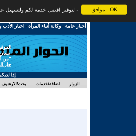
موافق - OK
لتوفير افضل خدمة لكم ولتسهيل عملي
أخبار عامة
-
وكالة أنباء المرأة
-
اخبار الأدب و
الموقع
يسارية
"من أج
حاز ال
إذا لديك
الزوار
اضافة/خدمات
بحث/الارشيف