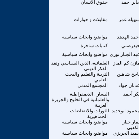
ابر احمد
حقوق الانسان
هيله عمر
مقابلات و حوارات
حمد الهدهد
مواضيع وابحاث سياسية
يدرصبي
كتابات ساخرة
بد الجبار نوري
مواضيع وابحاث سياسية
ازن كم الماز
العلمانية، الدين السياسي ونقد
الفكر الديني
اجح شاهين
التربية والتعليم والبحث
العلمي
دنان جواد
المجتمع المدني
كر أحمد
اليسار , الديمقراطية
والعلمانية في الخليج والجزيرة
العربية
حمود ابوحديد
الثورات والانتفاضات
الجماهيرية
ار جبار
مواضيع وابحاث سياسية
لكعبي
ميد الحريزي
مواضيع وابحاث سياسية