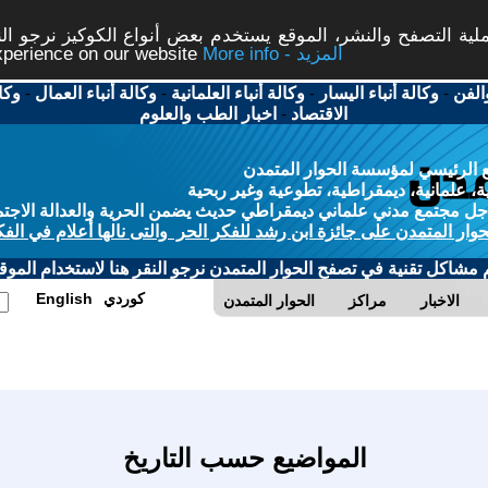
ة التصفح والنشر، الموقع يستخدم بعض أنواع الكوكيز نرجو النق
More info - المزيد
experience on our website
الفن
-
وكالة أنباء اليسار
-
وكالة أنباء العلمانية
-
وكالة أنباء العمال
-
وكا
الاقتصاد
-
اخبار الطب والعلوم
 الرئيسي لمؤسسة الحوار المتمدن
، علمانية، ديمقراطية، تطوعية وغير ربحية
ل مجتمع مدني علماني ديمقراطي حديث يضمن الحرية والعدالة الاجتم
حوار المتمدن على جائزة ابن رشد للفكر الحر والتى نالها أعلام في الفك
م مشاكل تقنية في تصفح الحوار المتمدن نرجو النقر هنا لاستخدام الموقع
كوردي
English
الاخبار
مراكز
الحوار المتمدن
المواضيع حسب التاريخ