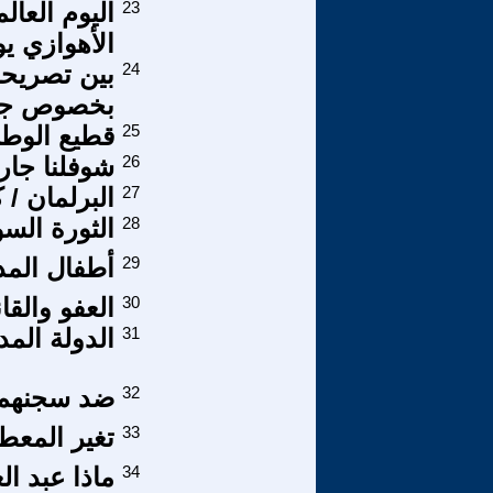
23
اليوم العا
الأهوازي ي
24
بين تصريحا
بخصوص جام
25
قطيع الوطن
26
شوفلنا جارة 
27
البرلمان / 
28
الثورة الس
29
أطفال المد
30
العفو والقا
31
الدولة المد
32
ضد سجنهم: 
33
تغير المعطي
34
ماذا عبد ا