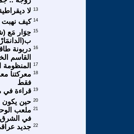
13
لا ديقراطي
14
كيف نهبت ال
15
حِوَار مَع (
ب(الدانمَارْ
16
دربونة طاق
القاسم الخ
17
المنظومة ال
18
معركتنا مع
فقط
19
قراءة في مشر
20
حين يكون ا
21
ملعب الوحو
في الشرق 
22
جديد عراق