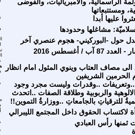
مة الرأسمالية، والامبرياليات، والفوضى
ا
، ومستتبعاتها
روا عليها أبدا
ن
لإسلاميّة: مشاغلها وحدودها
و
دل حول -البوركيني- هجوم عنصري آخر
ال
ا
87 آب / أغسطس 2016
تج
ا
س
 الى مصاف العتاب وينوي المثول امام انظار
ه
ف
 الحرمين الشريفين
 ..وتعريفات ..وقدرات وليست مجرد وجود
ش
لالوهية والربوبية وطلاقة الصفات ..اتحدث
ميةُ للترقياتِ بالجامعاتِ ..ووزارةُ التموين!!
ح
ف
ة لاكتساب الحقوق داخل المجتمع الليبرالي
أ
ت ثمنها رأس العبادي
م
ة
ج