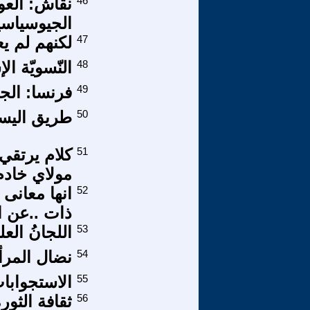
46
نقاش: العول
الجيوسياسية
47
لكنهم لم يعث
48
النّسويّة ا
49
فرنسا: الج
50
طريق اليسار - العدد 
51
كلام يرتقي
مولاي خادم
52
انها معانى
ذات ..عن ا
53
اللجانُ العل
54
نضال المرأ
55
الاستجوابا
56
ثقافة الثور