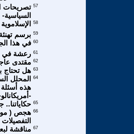
57
تصريحات ال
السياسية-
58
الإسلاموية 
59
برسم تهنئة
60
في هذا ال
61
رعشة في و
62
مقتدى عاجز
63
هل تحتاج بغد
64
المحلل الس
هذه أسئلة 
-أمريكانالوج
65
حكاياتنا.. 
66
هجص ( موطأ
التفصيلات
67
مناقشة لبع