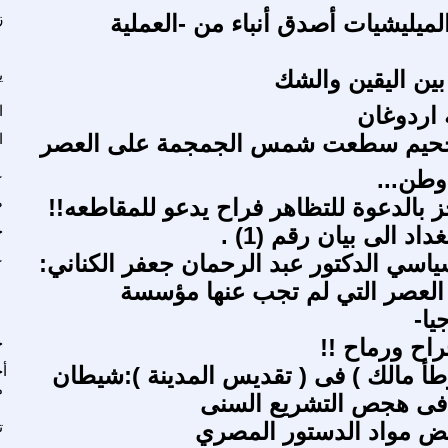
ميليشيات أصدق أنباء من -العملية
ز
بين اليقين والشك
ي
 اردوغان
ا
جحيم سطعت شمس الجمجمة على العصر
ا
طن...
ع
 بالدعوة للتظاهر فراح يدعو للمقاطعه!!
ص
اد الى بيان رقم (1) .
ح
ياسي الدكتور عبد الرحمان جعفر الكناني:
ع
العصر التي لم تجب عنها مؤسسة
يا-
جراح ورماح !!
خ
 مالك ) فى ( تقديس المدينة ):شيطان
أ
م
 فى هجص التشريع السنى
ض مواد الدستور المصري
ت