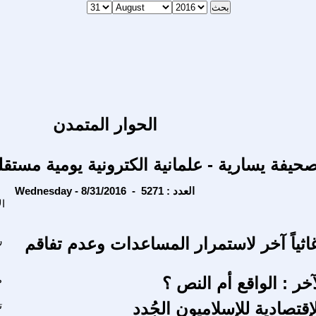
الحوار المتمدن
حيفة يسارية - علمانية الكترونية يومية مستقل
Wednesday - 8/31/2016 - العدد : 5271
ا
اثياً آخر لاستمرار المساعدات وعدم تفاقم
ر
خر : الواقع أم النص ؟
ط
قتصادية للإسلاميون الجُدد
ت