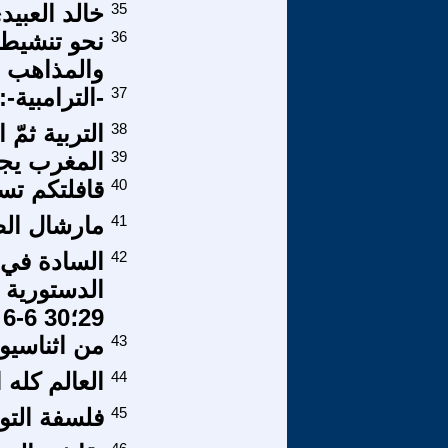
35
خالد العبي
36
نحو تنشيط و
والمذاهب في
37
-الترامبية-
38
التربية ثمّ ا
39
المغرب يجد
40
قافلتكم تس
41
مارشال الصو
42
السادة في 
29؛30 6-6
43
من اثناسي
44
العالم كله
45
فلسفة التو