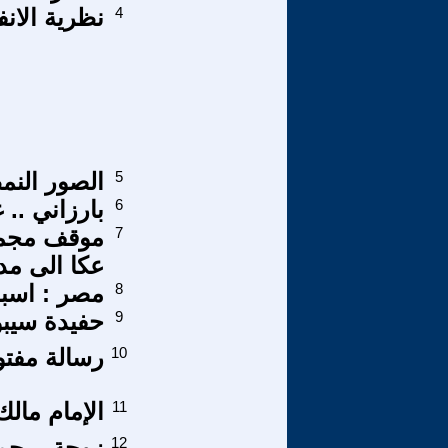
4
نظرية الانف
5
الصور النمط
6
بارزاني .. 
7
موقف مجمو
عكا الى مدي
8
مصر : اسبا
9
حفيدة سيبو
10
رسالة مفتوحة
11
الإمام مالك
12
زوجة .. جمع