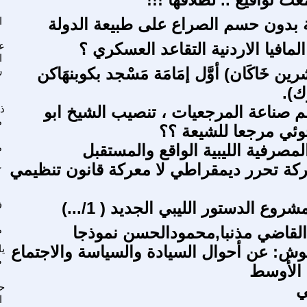
ة بدون حسم الصراع على طبيعة الدولة
ا
مافيا الاردنية التقاعد العسكري ؟
ع
ا
شرين خَاكَان) أوَّل إمَامَة مَسْجد بكوبنهَاكن
ر
ك).
م صناعة المرجعيات ، تنصيب الشيخ ابو
ذ
م
وئي مرجعا للشيعة ؟؟
مصرفية الليبية الواقع والمستقبل
م
ركة تحرر ديمقراطي لا معركة قانون تنظيمي
ع
وع الدستور الليبي الجديد ( 1/...)
ف
لقاضي مذنبا,محمودالحسن نموذجا
م
ش: عن أحوال السيادة والسياسة والاجتماع
يا
ص
الأوسط
ي
ح
ا