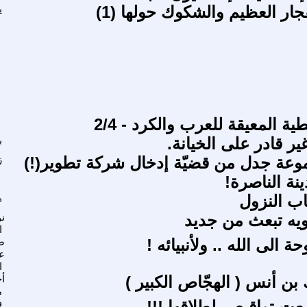
جار العظيم والشكوك حولها (1)
ي
ية المعيقة للعرب والكرد - 2/4
غير قادر على الخيانة.
ب
عة جدل من قضيّة إدخال شركة تطوير(!)
ز
نة الناصرة!
ب النزول
ه
يه تبعث من جديد
ن
ا
 الى الله .. ولأنبيائه !
ص
عب
ا
 بن أنس ( الهجّاص الكبير )
أ
م
ت تواقيع .. لطلاقها !!!
ف