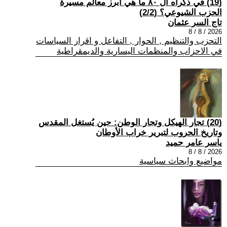
(19) في ذكراه ال ٨٠ ما هي أبرز معالم مسيرة
الحزب الشيوعي؟ (2/2)
تاج السر عثمان
2026 / 8 / 8
التحزب والتنظيم , الحوار , التفاعل و اقرار السياسات
في الاحزاب والمنظمات اليسارية والديمقراطية
(20) تجار الهيكل وتجار الوطن: حين يُستغل المقدس
وتاريخ الحروب لتبرير خراب الأوطان
ياسر عامر حميد
2026 / 8 / 8
مواضيع وابحاث سياسية