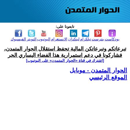
تابعونا على:
بودكاست
بنترست
تيلكرام
لينكدإن
الانستغرام
اليوتيوب
التويتر
الفيسبوك
تبرعاتكم وتبرعاتكن المالية تحفظ استقلال الحوار المتمدن،
فشاركونا في دعم استمرارية هذا الفضاء اليساري الحر
[اشترك في قناة ‫«الحوار المتمدن» على اليوتيوب]
الحوار المتمدن - موبايل
الموقع الرئيسي