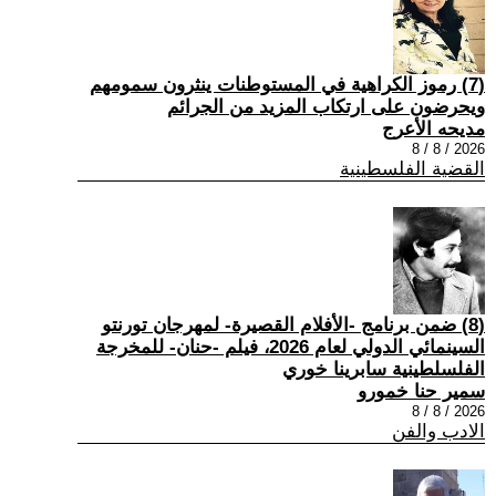
(7) رموز الكراهية في المستوطنات ينثرون سمومهم
ويحرضون على ارتكاب المزيد من الجرائم
مديحه الأعرج
2026 / 8 / 8
القضية الفلسطينية
(8) ضمن برنامج -الأفلام القصيرة- لمهرجان تورنتو
السينمائي الدولي لعام 2026، فيلم -حنان- للمخرجة
الفلسلطينية سابرينا خوري
سمير حنا خمورو
2026 / 8 / 8
الادب والفن