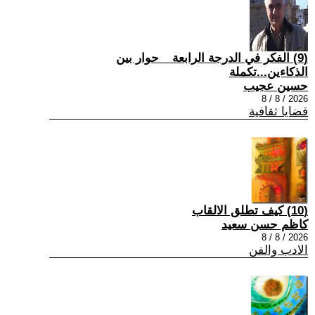
(9) الفكر في الدرجة الرابعة _ حوار بين
الذكاءين...تكملة
حسين عجيب
2026 / 8 / 8
قضايا ثقافية
(10) كيف تطلق الالقاب
كاظم حسن سعيد
2026 / 8 / 8
الادب والفن