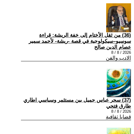
(36) من ثقل الأختام إلى خفة الريشة: قراءة
سوسيو–سيكولوجية في قصة -ريشة- لأحمد سمير
عصام الدين صالح
2026 / 8 / 8
الادب والفن
(37) سحر عباس جميل بين مستثمر وسياسي اطاري
طارق فتحي
2026 / 8 / 8
قضايا ثقافية