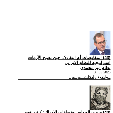
(43) المفاوضات أم البقاء؟.. حين تصبح الأزمات
استراتيجية للنظام الإيراني
نظام مير محمدي
2026 / 8 / 8
مواضيع وابحاث سياسية
(44) صمت الحواس وفضاءات الإدراك: كيف نفهم