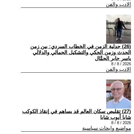
الادب والفن
(26) جدلية الزمن في الخطاب السردي: بين زمن
الحدث وزمن الحكي والتشكيل الجمالي والدلالي
ياسر جابر الجمَّال
2026 / 8 / 8
الادب والفن
(27) تقليص سكان العالم قد يساهم في إنقاذ الكوكب
شابا أيوب شابا
2026 / 8 / 8
مواضيع وابحاث سياسية