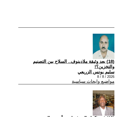
(18) بعد وثيقة ملادينوف.. السلاح بين التصنيم
والتخزين؟!
سليم يونس الزريعي
2026 / 8 / 8
مواضيع وابحاث سياسية