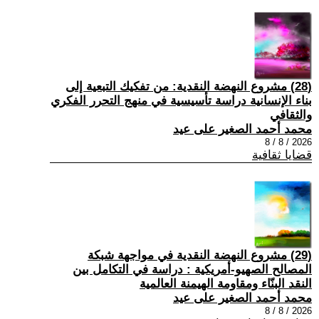
(28) مشروع النهضة النقدية: من تفكيك التبعية إلى
بناء الإنسانية دراسة تأسيسية في منهج التحرر الفكري
والثقافي
محمد أحمد الصغير على عيد
2026 / 8 / 8
قضايا ثقافية
(29) مشروع النهضة النقدية في مواجهة شبكة
المصالح الصهيو-أمريكية : دراسة في التكامل بين
النقد البنّاء ومقاومة الهيمنة العالمية
محمد أحمد الصغير على عيد
2026 / 8 / 8