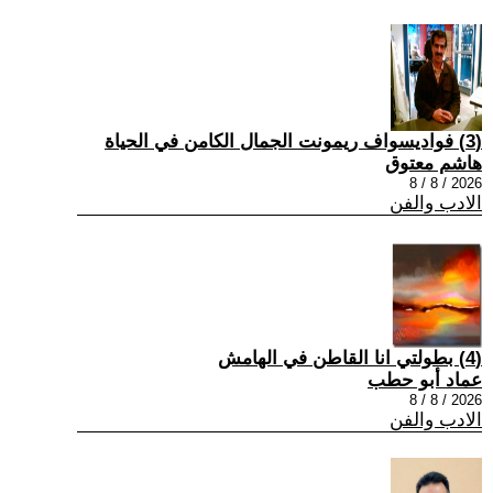
(3) فواديسواف ريمونت الجمال الكامن في الحياة
هاشم معتوق
2026 / 8 / 8
الادب والفن
(4) بطولتي انا القاطن في الهامش
عماد أبو حطب
2026 / 8 / 8
الادب والفن