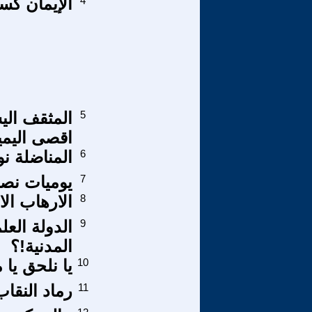
4
الإيمان كس
5
المثقف الي
اقصى اليمي
6
المناضلة نو
7
يوميات نصر
8
الارهاب الا
9
الدولة العل
المدنية!؟
10
يا نلحق يا
11
رماد النقاب