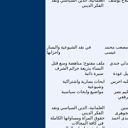
اح يوسف
العلمانية، الدين السياسي ونقد
الفكر الديني
مصعب محمد
في نقد الشيوعية واليسار
عيسى
واحزابها
لي جندي
ملف مفتوح: مناهضة ومنع قتل
النساء بذريعة جرائم الشرف
يل عودة
سيرة ذاتية
يه اخرس
ابحاث يسارية واشتراكية
وشيوعية
يم نصر
مواضيع وابحاث سياسية
رقعي
ين
العلمانية، الدين السياسي ونقد
جوهرى
الفكر الديني
ى احمد
حقوق المراة ومساواتها الكاملة
في كافة المجالات