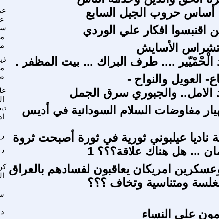
م أساس حروب الجيل السابع
عم
عب
ن اقتبسوا افكار علي الوردي
سل
مح
ستشراس الأسايش
ما
الْحْمْيّير .... طرف البراك ... بيت المظفر .
ذي
م
ع- العويل والنواح -
صل
د الامل.. والجبوري سرق الجمل
عل
ال
نهيار مفاوضات السلام السودانية في أديس
تي
اد
ة ناديا عيلبوني ثورية في ثورة أصبحت ثروة
رب
سان ... هل هناك علاقة؟؟؟ 1
رم
سكرين امريكان يعاقبون لفسادهم بالعراق
كر
ال
غلسة ومتناسية وتخاف ؟؟؟
س
مون على النساء
دن