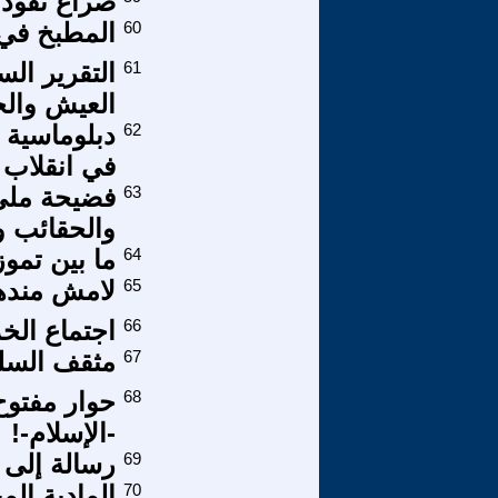
صراع نفوذ 
60
المطبخ في 
61
التقرير ال
العيش والح
62
دبلوماسية 
في انقلاب 
63
فضيحة مليء 
والحقائب و
64
ما بين تمو
65
لامش مند
66
اجتماع الخ
67
مثقف السل
68
حوار مفتو
-الإسلام-!
69
رسالة إلى 
70
المادية المي