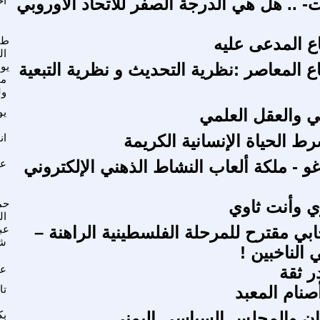
- .. هل هي الدرجة الصفر للاتحاد الأوروبي
أح
ع المدعى عليه
طا
ال
ع المعاصر :نظرية التحديث و نظرية التبعية
يو
م
ول
بي والعقل العلمي
يو
رط الحياة الإنسانية الكريمة
ان
و - ملكة ألعاب النشاط الذهني الإلكتروني
عز
وي وأنت ثاوي
حم
ال
ابي مقترح للمرحلة الفلسطينية الراهنة –
عبد
ش
الناخبين !
ر ثقة
عل
صنام المعبد
تا
ان والمجلس السياسي اليمني
بك