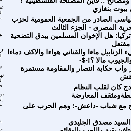
ومصالح .. فأين المصلحة الفلسطينية ؟
بيوت بنغازي
عب
ال
سياسى الصادر من الجمعية العمومية لحزب
سع
رية المصرى - الجزء الثالث
تركيا: هل الإخوان المسلمين بيدق التضحية
بو
مفتعل
الزنابيل ماءا والقناني هواءا والاكف دماءا
كر
ال
الجيوب مالا ؟!-$-
ز واب حكاية انتصار والمقاومة مستمرة
عب
هش
نهل
ال
دج كان لقلب النظام
حم
طةومثقف المعارضة
يو
إس
ح مع شباب -داعش-: وهم الحرب على
سع
السيد مصدق الجليدي
بش
تافيزيقية واللعب بالوقائع
حا