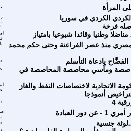
لى المرأة
دن
الكردي الكردي في سوريا
را
أصله فرخة
أي
مناضلا وطنيا وقائدا شيوعيا بامتياز
ام
فر
لمصري منذ عصر الفراعنة وحتى حكم محمد
تا
الفضَّاح يادعاة التأسلم
مح
اصصة ومآسي محاصصة المحاصصة في
يع
ومة الاتحادية لاختصاصات النفط والغاز
اس
عل
لتراخيص أنموذجا
قية 4
ما
 عن دور العبادة
صل
م
.لوثة جنسية
مح
فت