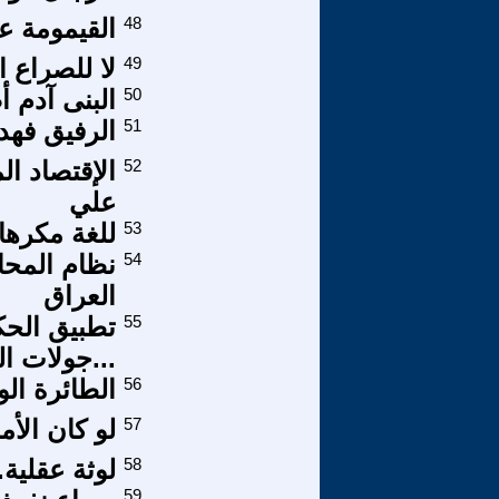
48
القيمومة ع
49
لا للصراع 
50
البنى آدم 
51
الرفيق فهد 
52
الإقتصاد ا
علي
53
للغة مكرها 
54
نظام المح
العراق
55
تطبيق الحك
...جولات ا
56
الطائرة الور
57
لو كان الأمر أمري 1 -
58
لوثة عقلية.
59