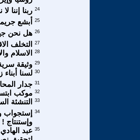
24
ربنا إننا ل
25
أبشع جريمة
26
هل نحن جيد
27
التخلف الا
28
الاسلام وال
29
وثيقة سرية
30
لسنا أبناء زنا
31
جدار المحا
32
موكب ابتسا
33
التنشئة الس
34
إستجواب وز
وإستنتاج !
35
عبد الهادي
لتحقيق نصر