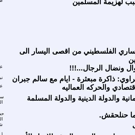
بب لهزيمة المسلمين
صل
ساري الفلسطيني من اقصى اليسار الى
ن
ال ونضال الرجال...!!!
عد
اوي: ذاكرة مبعثرة - ايام مع سالم جبران
نب
قتصادي والحركه العماليه
عل
مانية والدولة الدينية والدولة المسلمة
سل
ال
 ما حنلحقش.
حس
ال
شذ