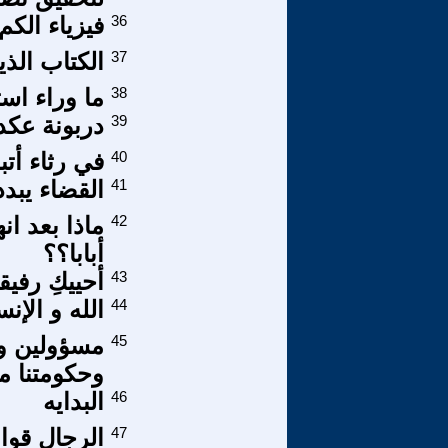
36
فيزياء الك
37
الكتاب الذي
38
ما وراء ا
39
دربونة عكد 
40
في رثاء أتبا
41
القضاء يبد
42
ماذا بعد ا
أبابا؟؟
43
أحييكِ رفيق
44
الله و الإن
45
مسؤولين وع
وحكومتنا م
46
البدايه
47
الرجال قوا