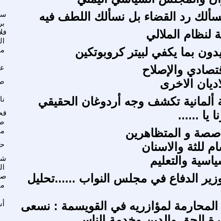
ا نسألك رد القضاء بل نسألك اللطف فيه
سي
بر
 لنظام الملالي
فل
ال
ون بما يكفي لبيتر كروبوتكين
ما
قتصادي والإصلاح
عم
اديان الاخرى
صب
 ألمانية تكشف وجه أردوغان الحقيقي
نا
 يا ......
قح
صا
صصة و المتظاهرين
مح
م للثة والاسنان
حس
ياسية والتعليم
شي
ال
ير الدفاع في مجلس النواب ......تحليل
صب
ما
 المحارمة لمؤازريه في القويسمة : نسعى
أس
ة الحق والدين وخدمة الناس