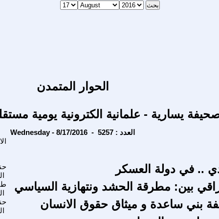
الحوار المتمدن
حيفة يسارية - علمانية الكترونية يومية مستقل
Wednesday - 8/17/2016 - العدد : 5257
ال
 .. في دولة العسكر
حن
ال
اقي بين: مطرقة الحشد ونتهازية السياسي
طا
ال
فة بني ساعدة و ميثاق حقوق الانسان
حن
ال