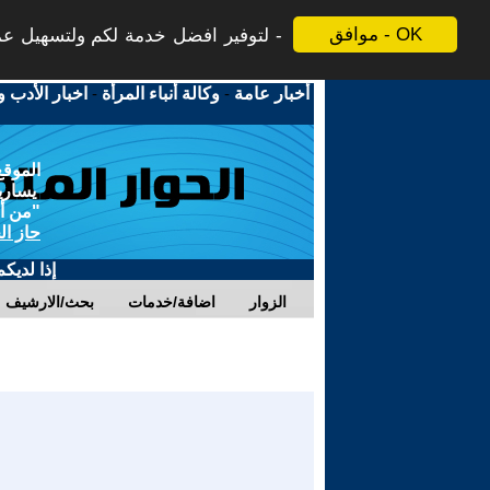
موافق - OK
لتوفير افضل خدمة لكم ولتسهيل عملي
أخبار عامة
-
وكالة أنباء المرأة
-
اخبار الأدب و
الموقع
يسارية
"من أج
حاز ال
إذا لديك
الزوار
اضافة/خدمات
بحث/الارشيف