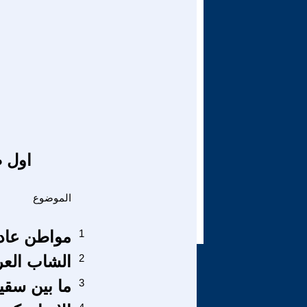
اول ص
الموضوع
1
مواطن عادي
2
الشاب العر
3
ما بين سقي