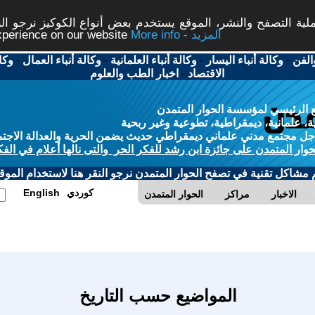
ة التصفح والنشر، الموقع يستخدم بعض أنواع الكوكيز نرجو النق
More info - المزيد
experience on our website
الفن
-
وكالة أنباء اليسار
-
وكالة أنباء العلمانية
-
وكالة أنباء العمال
-
وكا
الاقتصاد
-
اخبار الطب والعلوم
 الرئيسي لمؤسسة الحوار المتمدن
، علمانية، ديمقراطية، تطوعية وغير ربحية
ل مجتمع مدني علماني ديمقراطي حديث يضمن الحرية والعدالة الاجتم
حوار المتمدن على جائزة ابن رشد للفكر الحر والتى نالها أعلام في الفك
م مشاكل تقنية في تصفح الحوار المتمدن نرجو النقر هنا لاستخدام الموقع
كوردي
English
الاخبار
مراكز
الحوار المتمدن
المواضيع حسب التاريخ