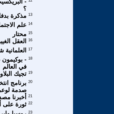
12
- البريكسيت
؟
13
مذكرة بدفا
14
علم الاجتما
15
محتار
16
العقل الغي
17
العلمانية ش
18
- بوكيمون غ
في العالم
19
تجيك البلا
20
برنامج انتخ
صدمة لوعي 
21
أخبرنا مصد
22
ثورة على أ
23
روسيا وإير