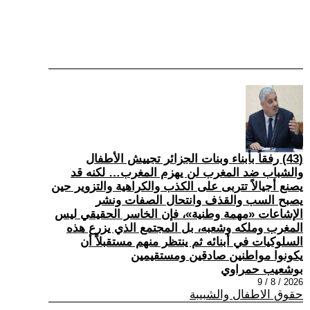
(43) رفقاً بأبناء وبنات الجزائر تجييش الأطفال
والشباب ضد المغرب لن يهزم المغرب… لكنه قد
يصنع أجيالاً تتربى على الكذب والكراهية والتزوير حين
يصبح السب والقذف وانتحال الصفات ونشر
الإشاعات «مهمة وطنية»، فإن الخاسر الحقيقي ليس
المغرب وملكه وشعبه، بل المجتمع الذي يزرع هذه
السلوكيات في أبنائه ثم ينتظر منهم مستقبلاً أن
يكونوا مواطنين صادقين ومستقيمين
بوشعيب حمراوي
2026 / 8 / 9
حقوق الاطفال والشبيبة