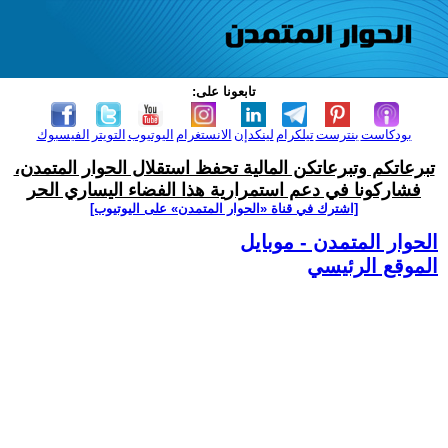
تابعونا على:
بودكاست
بنترست
تيلكرام
لينكدإن
الانستغرام
اليوتيوب
التويتر
الفيسبوك
تبرعاتكم وتبرعاتكن المالية تحفظ استقلال الحوار المتمدن،
فشاركونا في دعم استمرارية هذا الفضاء اليساري الحر
[اشترك في قناة ‫«الحوار المتمدن» على اليوتيوب]
الحوار المتمدن - موبايل
الموقع الرئيسي