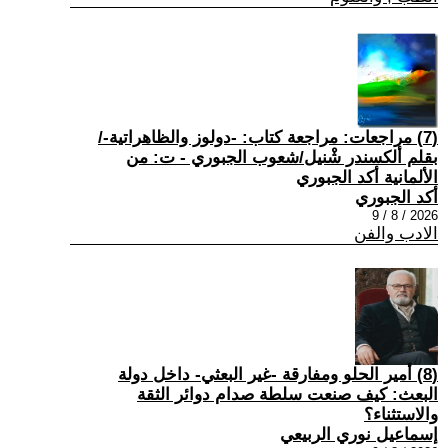
(7) مراجعات: مراجعة كتاب: -دولوز والظاهراتية-/
بقلم ألكسندر شْنيل/شعوب الجبوري - ت: من
الألمانية أكد الجبوري
أكد الجبوري
2026 / 8 / 9
الادب والفن
(8) أمير الحلو ومفارقة -غير البعثي- داخل دولة
البعث: كيف صنعت سلطة صدام دوائر الثقة
والاستثناء؟
إسماعيل نوري الربيعي