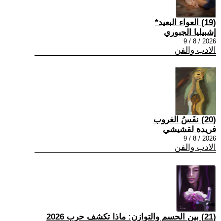
(19) العواء البعيد*
إشبيليا الجبوري
2026 / 8 / 9
الادب والفن
(20) نفَسُ الغروب
فريدة لقشيشي
2026 / 8 / 9
الادب والفن
(21) بين الحسم والتوازن: ماذا تكشف حرب 2026