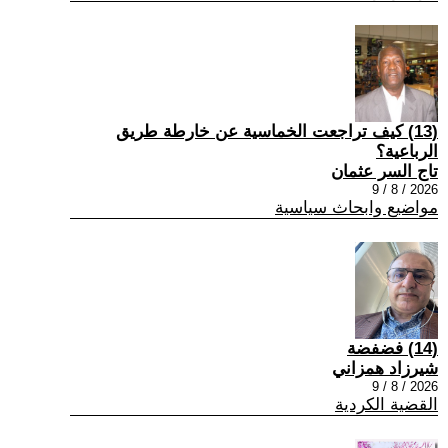
(13) كيف تراجعت الخماسية عن خارطة طريق
الرباعية؟
تاج السر عثمان
2026 / 8 / 9
مواضيع وابحاث سياسية
(14) فضفضة
شيرزاد همزاني
2026 / 8 / 9
القضية الكردية