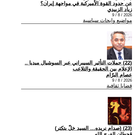
عن حدود القوة الأميركية في مواجهة إيران؟
زياد الزبيدي
2026 / 8 / 9
مواضيع وابحاث سياسية
(22) حملات التأثير السيبراني عبر السوشيال ميديا ..
الإعلام بين الحقيقة والتلاعب
عصام البرّام
2026 / 8 / 9
قضايا ثقافية
(23) (صدام نريده… السيد خلّ يتكتر)
قحطان الفرج الله