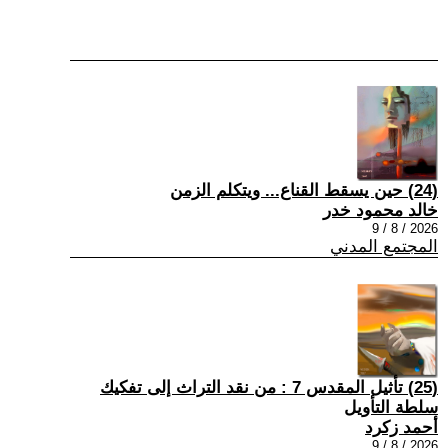
(24) حين يسقط القناع... ويتكلم الزمن
خالد محمود خدر
2026 / 8 / 9
المجتمع المدني
(25) تأثيل المقدس 7 : من نقد التراث إلى تفكيك
سلطة التأويل
أحمد زكرد
2026 / 8 / 9