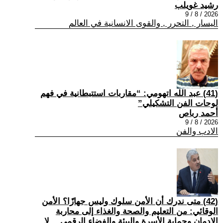
رشيد غويلب
2026 / 8 / 9
اليسار , التحرر , والقوى الانسانية في العالم
(41) عبد الله اتهومي: “مقاربات استتبطانية في فهم
لوحات الفن التشكيلي”
أحمد رباص
2026 / 8 / 9
الادب والفن
(42) متى ندرك أن الأمن سلوك وليس جهازًا؟ الأمن
الوقائي: من التعليم والصحة والغذاء إلى محاربة
الإدمان وحماية الأسرة والبيئة والفضاء الرقمي… لا