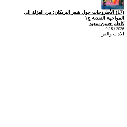
(17) الأطروحات حول شعر البريكان: من العزلة إلى
المواجهة النقدية ج١
كاظم حسن سعيد
2026 / 8 / 9
الادب والفن