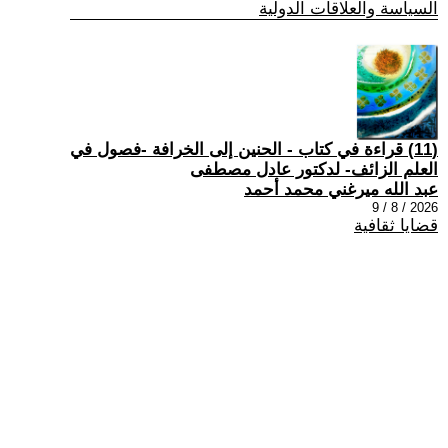
السياسة والعلاقات الدولية
(11) قراءة في كتاب - الحنين إلى الخرافة -فصول في
العلم الزائف- لدكتور عادل مصطفى
عبد الله ميرغني محمد أحمد
2026 / 8 / 9
قضايا ثقافية