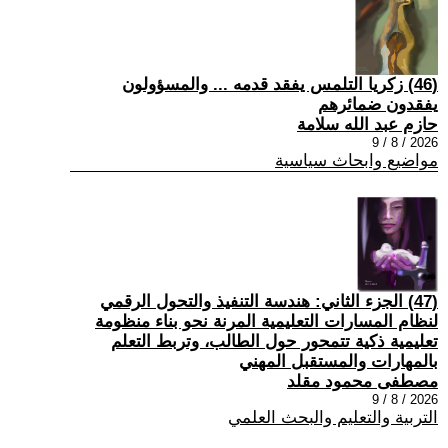
(46) زكريا التلمس يفقد قدمه ... والمسؤولون
يفقدون ضمائرهم
حازم عبد الله سلامة
2026 / 8 / 9
مواضيع وابحاث سياسية
(47) الجزء الثاني: هندسة التنفيذ والتحول الرقمي
لنظام المسارات التعليمية المرنة نحو بناء منظومة
تعليمية ذكية تتمحور حول الطالب، وتربط التعلم
بالمهارات والمستقبل المهني
مصطفى محمود مقلد
2026 / 8 / 9
التربية والتعليم والبحث العلمي