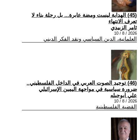
(45) الهداية ليست ومضة عابرة... بل رحلة بناء لا
تعرف الانتهاء
ثامر الزبيدي
2026 / 8 / 10
العلمانية، الدين السياسي ونقد الفكر الديني
(46) توحيد الصوت العربي في الداخل الفلسطيني..
ضرورة سياسية في مواجهة اليمين الإسرائيلي
علي ابوحبله
2026 / 8 / 10
القضية الفلسطينية