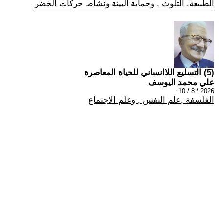
الطبيعة, التلوث , وحماية البيئة ونشاط حركات الخضر
(5) التسليع اللاانساني للحياة المعاصرة
علي محمد اليوسف
2026 / 8 / 10
الفلسفة ,علم النفس , وعلم الاجتماع