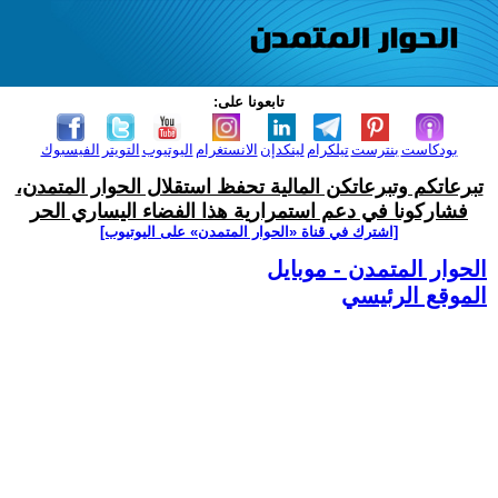
تابعونا على:
بودكاست
بنترست
تيلكرام
لينكدإن
الانستغرام
اليوتيوب
التويتر
الفيسبوك
تبرعاتكم وتبرعاتكن المالية تحفظ استقلال الحوار المتمدن،
فشاركونا في دعم استمرارية هذا الفضاء اليساري الحر
[اشترك في قناة ‫«الحوار المتمدن» على اليوتيوب]
الحوار المتمدن - موبايل
الموقع الرئيسي