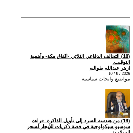
(18) التحالف الدفاعي الثلاثي -اتّفاق مكة- وأهمية
التوقيت.
ازهر عبدالله طوالبه
2026 / 8 / 10
مواضيع وابحاث سياسية
(19) من هندسة السرد إلى تأويل الذاكرة: قراءة
سوسيو-سيكولوجية في قصة ذكريات للإيجار لسحر
السلاموني