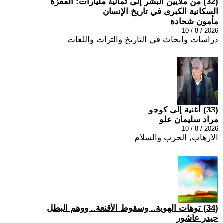
(32) من ملايين البشر إلى ثمانية مليارات: القفزة
السكانية الكبرى في تاريخ الإنسان
مأمون شحادة
2026 / 8 / 10
دراسات وابحاث في التاريخ والتراث واللغات
(33) أُغنية إلى كوجو
مراد سليمان علو
2026 / 8 / 10
الارهاب, الحرب والسلام
(34) توهات الهوية.. وسقوط الأقنعة.. ووهم البطل
حيدر عاشور