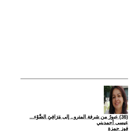
(36) عبورٌ من شرفة المترو.. إلى مَرَافِئِ الضَّوْء...
عيسى أحمديني
فوز حمزة