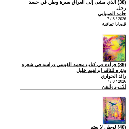
(38) الذي مشى إلى العراق سيرة وطن في جسد
رجل.
حامد الضبياني
2026 / 8 / 7
قضايا ثقافية
(39) قراءة في كتاب محمد القيسي دراسة في شعره
ونثره للناقد إبراهيم خليل
رائد الحواري
2026 / 8 / 7
الادب والفن
(40) لوطن لا يعتبر