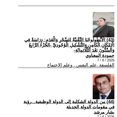
(43) الْأَنْطُولُوجْيَا التِّقْنِيَّةُ لِلسِّحْرِ وَالْعَدَمِ: دِرَاسَةٌ فِي
الْإِمْكَانِ الْكَامِنِ وَالتَّشْكِيلِ الْوُجُودِيِّ -الجُزْءُ الرَّابِعُ
وَالسِّتُّونَ بَعْدَ الثَّلَاثِمِائَةِ-
حمودة المعناوي
2026 / 8 / 7
الفلسفة ,علم النفس , وعلم الاجتماع
(44) من الدولة الشكلية إلى الدولة الوظيفية...رؤية
في مقومات الدولة الحديثة
بشار مرشد
2026 / 8 / 7