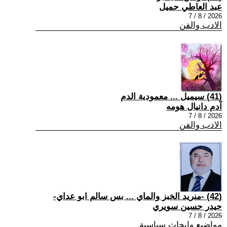
عبد العاطي جميل
2026 / 8 / 7
الادب والفن
(41) سيميل ... معمودية الدم
آدم دانيال هومه
2026 / 8 / 7
الادب والفن
(42) -منريد الخبز والماي ... بس سالم ابو عداي-
حيدر حسين سويري
2026 / 8 / 7
مواضيع وابحاث سياسية