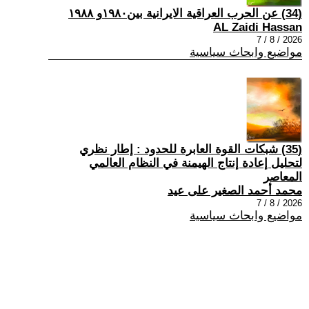
(34) عن الحرب العراقية الايرانية بين١٩٨٠و ١٩٨٨
AL Zaidi Hassan
2026 / 8 / 7
مواضيع وابحاث سياسية
(35) شبكات القوة العابرة للحدود : إطار نظري
لتحليل إعادة إنتاج الهيمنة في النظام العالمي
المعاصر
محمد أحمد الصغير على عيد
2026 / 8 / 7
مواضيع وابحاث سياسية