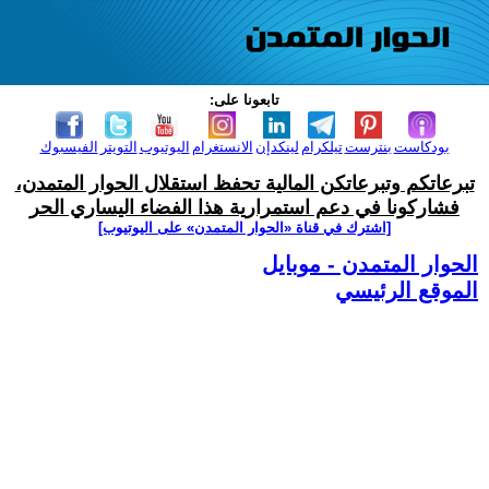
تابعونا على:
بودكاست
بنترست
تيلكرام
لينكدإن
الانستغرام
اليوتيوب
التويتر
الفيسبوك
تبرعاتكم وتبرعاتكن المالية تحفظ استقلال الحوار المتمدن،
فشاركونا في دعم استمرارية هذا الفضاء اليساري الحر
[اشترك في قناة ‫«الحوار المتمدن» على اليوتيوب]
الحوار المتمدن - موبايل
الموقع الرئيسي