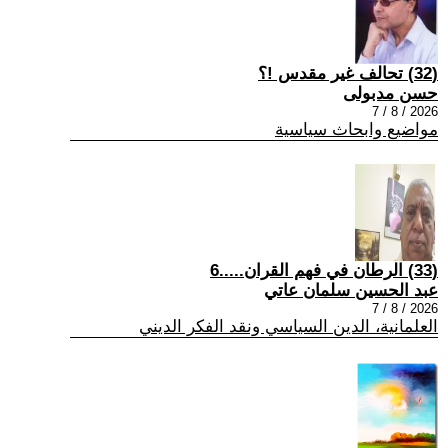
(32) تحالف غير مقدس !؟
حسن مدبولى
2026 / 8 / 7
مواضيع وابحاث سياسية
(33) الرطان في فهم القران.....6
عبد الحسين سلمان عاتي
2026 / 8 / 7
العلمانية، الدين السياسي ونقد الفكر الديني