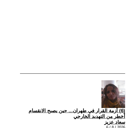
(6) أزمة القرار في طهران... حين يصبح الانقسام
أخطر من التهديد الخارجي
سعاد عزيز
2026 / 8 / 6