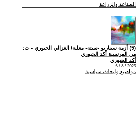
الصناعة والزراعة
(5) أزمة سيناريو -سبتة- معلنة/ الغزالي الجبوري - ت:
من الفرنسية أكد الجبوري
أكد الجبوري
2026 / 8 / 6
مواضيع وابحاث سياسية