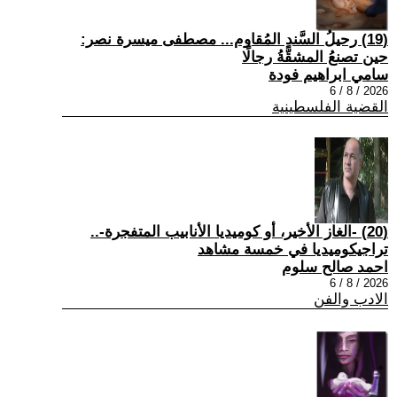
(19) رحيلُ السَّندِ المُقاوم... مصطفى ميسرة نصر:
حين تصنعُ المشقَّةُ رجالًا
سامي ابراهيم فودة
2026 / 8 / 6
القضية الفلسطينية
(20) -الغاز الأخير، أو كوميديا الأنابيب المتفجرة-..
تراجيكوميديا في خمسة مشاهد
احمد صالح سلوم
2026 / 8 / 6
الادب والفن