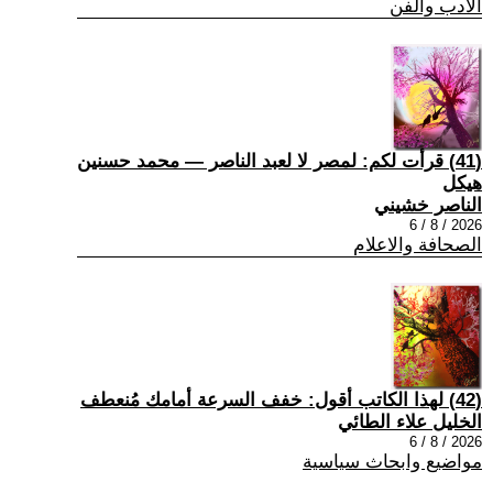
الادب والفن
(41) قرأت لكم: لمصر لا لعبد الناصر — محمد حسنين
هيكل
الناصر خشيني
2026 / 8 / 6
الصحافة والاعلام
(42) لهذا الكاتب أقول: خفف السرعة أمامك مُنعطف
الخليل علاء الطائي
2026 / 8 / 6
مواضيع وابحاث سياسية