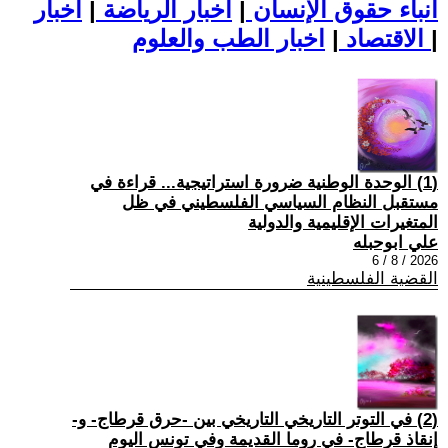
أنباء حقوق الإنسان
|
اخبار الرياضة
|
اخبار
|
اخبار الطب والعلوم
الاقتصاد
|
(1) الوحدة الوطنية ضرورة استراتيجية... قراءة في
مستقبل النظام السياسي الفلسطيني في ظل
المتغيرات الإقليمية والدولية
علي ابوحبله
2026 / 8 / 6
القضية الفلسطينية
(2) في التوتر التاريخي التاريخي بين -حرق قرطاج- و-
إنقاذ قرطاج- في روما القديمة وفي تونس اليوم