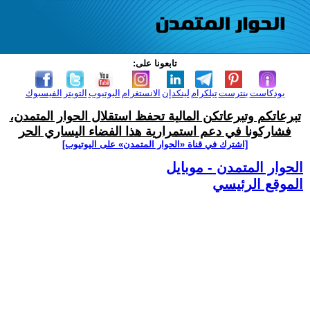
تابعونا على:
بودكاست
بنترست
تيلكرام
لينكدإن
الانستغرام
اليوتيوب
التويتر
الفيسبوك
تبرعاتكم وتبرعاتكن المالية تحفظ استقلال الحوار المتمدن،
فشاركونا في دعم استمرارية هذا الفضاء اليساري الحر
[اشترك في قناة ‫«الحوار المتمدن» على اليوتيوب]
الحوار المتمدن - موبايل
الموقع الرئيسي