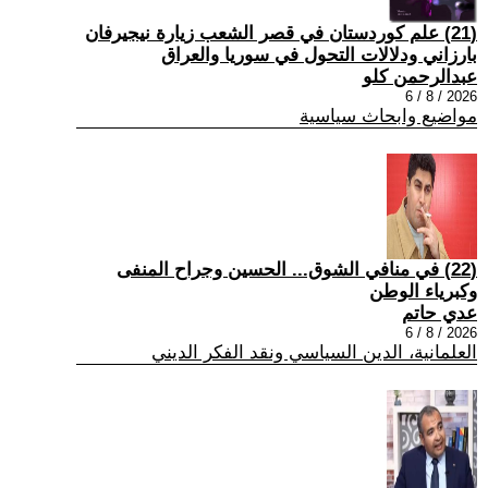
(21) علم كوردستان في قصر الشعب زيارة نيجيرفان
بارزاني ودلالات التحول في سوريا والعراق
عبدالرحمن كلو
2026 / 8 / 6
مواضيع وابحاث سياسية
(22) في منافي الشوق... الحسين وجراح المنفى
وكبرياء الوطن
عدي حاتم
2026 / 8 / 6
العلمانية، الدين السياسي ونقد الفكر الديني