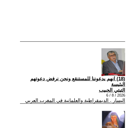
(18) انهم يدعوننا للمستنقع ونحن نرفض دعوتهم
البئيسة
التيتي الحبيب
2026 / 8 / 6
اليسار , الديمقراطية والعلمانية في المغرب العربي