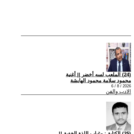
(24) الملعب لسه أخضر || أغنية
محمود سلامة محمود الهايشة
2026 / 8 / 6
الادب والفن
(25) الكتابة : وغياب اللذة الخفية !!