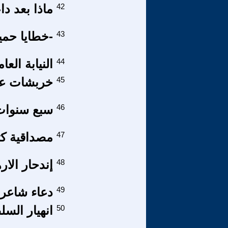
42
ماذا بعد د
43
-خطايا حميد
44
النيابة الع
45
خربشات على
46
سبع سنوات 
47
مصداقية كت
48
إندحار الار
49
دعاء شاعر في 
50
انهيار السل