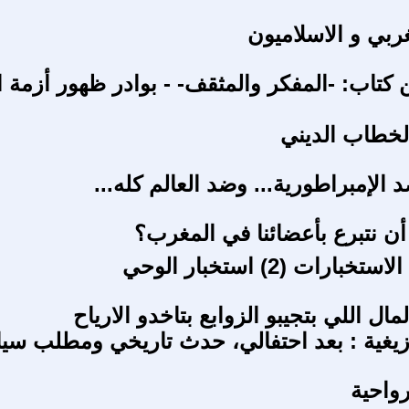
غربي و الاسلاميون
تاب: -المفكر والمثقف- - بوادر ظهور أزمة ا
لخطاب الديني
د الإمبراطورية... وضد العالم كله...
أن نتبرع بأعضائنا في المغرب؟
رات (2) استخبار الوحي
مال اللي بتجيبو الزوابع بتاخدو الارياح
ازيغية : بعد احتفالي، حدث تاريخي ومطلب س
رواحية