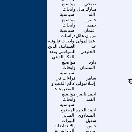
صبحي
مواضيع
مبارك مال
وابحاث
الله
سياسية
خسرو
مواضيع
حميد
وابحاث
عثمان
سياسية
مروان هائل
دراسات
عبدالمولى
وابحاث قانونية
علي
العلمانية، الدين
الخليفي
السياسي ونقد
الفكر الديني
داود
مواضيع
السلمان
وابحاث
سياسية
ج
سامر
قراءات في
إسلامبولي
عالم الكتب و
المطبوعات
احمد ناصر
مواضيع
الفيلي
وابحاث
سياسية
احمد الحمد
المجتمع
المندلاوي
المدني
سهيل
الثورات
حسن
والانتفاضات
سرور
الجماهيرية