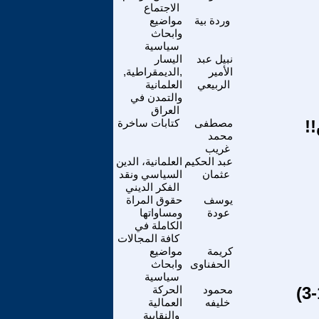
الاجتماع
وردة بية
مواضيع
وابحاث
سياسية
نبيل عبد
اليسار
الأمير
,الديمقراطية,
الربيعي
العلمانية
والتمدن في
العراق
!
مصطفى
كتابات ساخرة
محمد
غريب
عبد الحكيم
العلمانية، الدين
عثمان
السياسي ونقد
الفكر الديني
يوسف
حقوق المراة
عودة
ومساواتها
الكاملة في
كافة المجالات
كريمة
مواضيع
الحفناوى
وابحاث
سياسية
محمود
الحركة
خليفه
العمالية
والنقابية