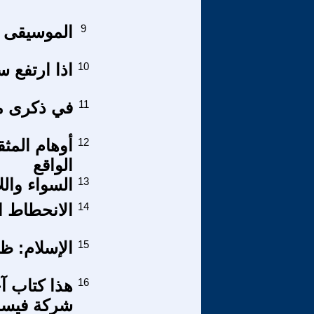
9
الموسيقى ا
10
اذا ارتفع 
11
في ذكرى مي
12
أوهام المث
الواقع
13
السواء واللا
14
الانحطاط ا
15
الإسلام: ظ
16
هذا كتاب آ
شركة فيسب