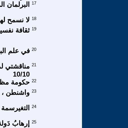
17
البرلمان ا
18
لا نسمح له
19
ثقافة نفسية(183) النساء..واكتئاب 
20
في علم الب
21
مناقشتي لم
10/10
22
حكومة مظ
23
واشنطن ، و
24
التغيرسمة ا
25
إرهابُ دَولة