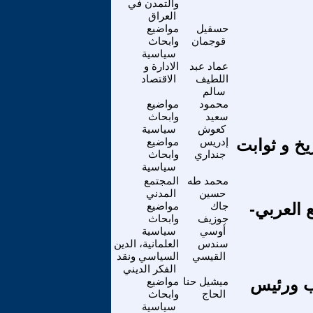
والتمدن في
العراق
حسقيل
مواضيع
قوجمان
وابحاث
سياسية
عماد عبد
الادارة و
اللطيف
الاقتصاد
سالم
محمود
مواضيع
سعيد
وابحاث
كعوش
سياسية
يخ و ثوابت
إدريس
مواضيع
جنداري
وابحاث
سياسية
محمد طه
المجتمع
حسين
المدني
 العربي-
جاك
مواضيع
جوزيف
وابحاث
أوسي
سياسية
سندس
العلمانية، الدين
القيسي
السياسي ونقد
الفكر الديني
ب ورئيس
ميشيل حنا
مواضيع
الحاج
وابحاث
سياسية