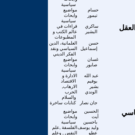
سياسية
حسام
مواضيع
تيمور
وابحاث
سياسية
لعقل
ساكري
قراءات في
البشير
عالم الكتب و
المطبوعات
حسن
العلمانية، الدين
إسماعيل
السياسي ونقد
الفكر الديني
غسان
مواضيع
صابور
وابحاث
سياسية
عبد الله
الادارة و
بوفيم
الاقتصاد
بشير
الارهاب,
الوندي
الحرب
والسلام
جان نصار
كتابات ساخرة
ياسي
الحسين
مواضيع
أيت
وابحاث
باحسين
سياسية
وليد يوسف
الفلسفة ,علم
عطو
النفس , وعلم