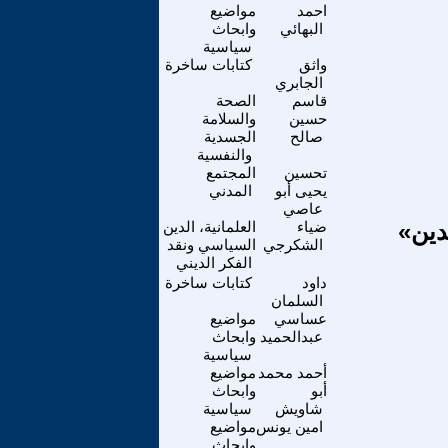
احمد
مواضيع
البهائي
وابحاث
سياسية
واثق
كتابات ساخرة
الجابري
قاسم
الصحة
حسين
والسلامة
صالح
الجسدية
والنفسية
تحسين
المجتمع
يحيى أبو
المدني
عاصي
دين»
ضياء
العلمانية، الدين
الشكرجي
السياسي ونقد
الفكر الديني
داود
كتابات ساخرة
السلمان
عساسي
مواضيع
عبدالحميد
وابحاث
سياسية
أحمد محمد
مواضيع
أبو
وابحاث
شاويش
سياسية
امين يونس
مواضيع
وابحاث