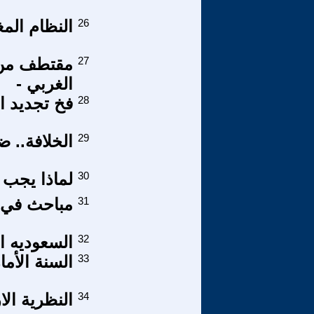
26
النظام الم
27
مقتطف من ك
الغربي -
28
فخ تجديد ا
29
الخلافة.. ض
30
لماذا يجب 
31
مباحث في الاستخبا
32
السعوديه ال
33
السنة الأم
34
النظرية الا