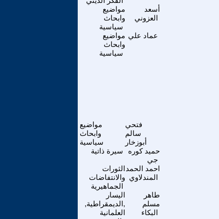
الفكر الديني
أسعد
مواضيع
العزوني
وابحاث
سياسية
عماد علي
مواضيع
وابحاث
سياسية
فتحي
مواضيع
سالم
وابحاث
أبوزخار
سياسية
حميد كوره
سيرة ذاتية
جي
احمد الحمد
الثورات
المندلاوي
والانتفاضات
الجماهيرية
طاهر
اليسار
مسلم
,الديمقراطية,
البكاء
العلمانية