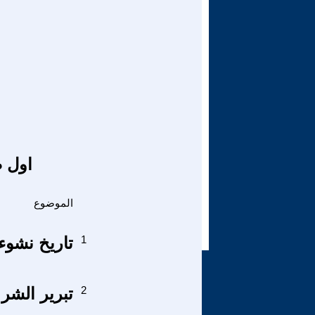
اول ص
الموضوع
1
تاريخ نشوء 
2
تبرير الشر إ