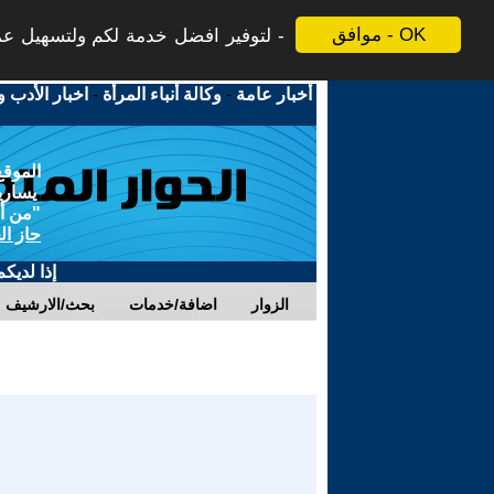
موافق - OK
لتوفير افضل خدمة لكم ولتسهيل عملي
أخبار عامة
-
وكالة أنباء المرأة
-
اخبار الأدب و
الموقع
يسارية
"من أج
حاز ال
إذا لديك
الزوار
اضافة/خدمات
بحث/الارشيف