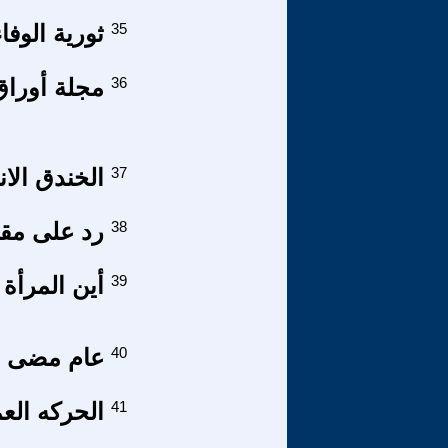
35
ثورية الوفا
36
مجلة أوراق
37
الخندق الا
38
رد على مقا
39
أين المرأة 
40
عام مضى وع
41
الحركه العما