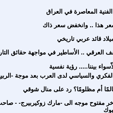
لفنية المعاصرة في العراق
سعر هذا .. وانخفض سعر ذاك
لاد قائد عربي تاريخي
قف العرقي .. الأساطير في مواجهة حقائق التار
ّسواء بيننا..... رؤية نفسية
لفكري والسياسي لدى العرب بعد موجة -الربيع
المًا أم مظلومًا؟ رد على منال شوقي
خر مفتوح موجه الى -مارك زوكيربيرج- - صاح
وك