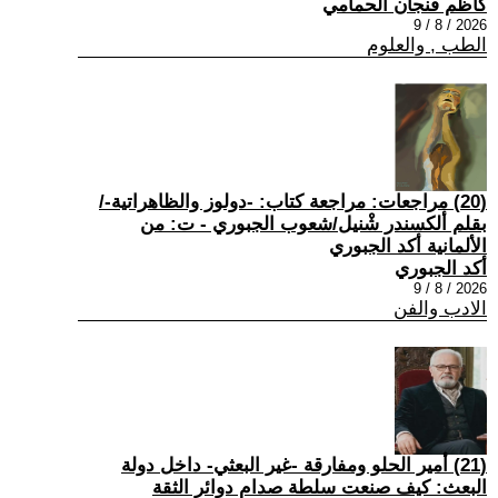
كاظم فنجان الحمامي
2026 / 8 / 9
الطب , والعلوم
(20) مراجعات: مراجعة كتاب: -دولوز والظاهراتية-/
بقلم ألكسندر شْنيل/شعوب الجبوري - ت: من
الألمانية أكد الجبوري
أكد الجبوري
2026 / 8 / 9
الادب والفن
(21) أمير الحلو ومفارقة -غير البعثي- داخل دولة
البعث: كيف صنعت سلطة صدام دوائر الثقة