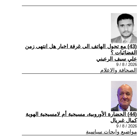
(43) مع تحول الهاتف الى غرفة اخبار هل انتهى زمن
الفضائيات ؟
علي سيف الرعيني
2026 / 8 / 9
الصحافة والاعلام
(44) الحضارة الأوروبية، مسيحية أم لامسيحية الهوية
كمال غبريال
2026 / 8 / 9
مواضيع وابحاث سياسية