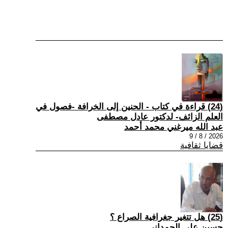
(24) قراءة في كتاب - الحنين إلى الخرافة -فصول في
العلم الزائف- لدكتور عادل مصطفى
عبد الله ميرغني محمد أحمد
2026 / 8 / 9
قضايا ثقافية
(25) هل تتغير جغرافية الصراع ؟
حسين علي الحمداني