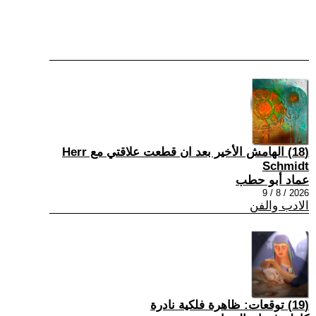
(18) الهامش الأخير بعد ان قطعت علاقتي مع Herr
Schmidt
عماد أبو حطب
2026 / 8 / 9
الادب والفن
(19) توقعات: ظاهرة فلكية نادرة