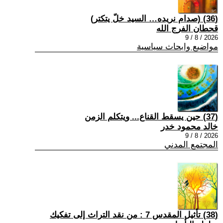
(36) (صدام نريده… السيد خلّ يتكتر)
قحطان الفرج الله
2026 / 8 / 9
مواضيع وابحاث سياسية
(37) حين يسقط القناع... ويتكلم الزمن
خالد محمود خدر
2026 / 8 / 9
المجتمع المدني
(38) تأثيل المقدس 7 : من نقد التراث إلى تفكيك