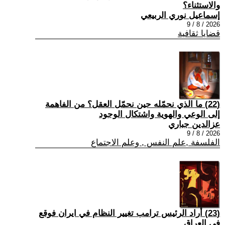
والاستثناء؟
إسماعيل نوري الربيعي
2026 / 8 / 9
قضايا ثقافية
(22) ما الذي نحمّله حين نحمّل العقل؟ من الفاهمة
إلى الوعي والهوية واشتكال الوجود
عزالدين جباري
2026 / 8 / 9
الفلسفة ,علم النفس , وعلم الاجتماع
(23) أراد الرئيس ترامب تغيير النظام في ايران فوقع
في العراق