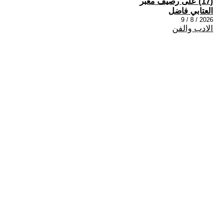
(17) على رصيف مغبر
العتابي فاضل
2026 / 8 / 9
الادب والفن