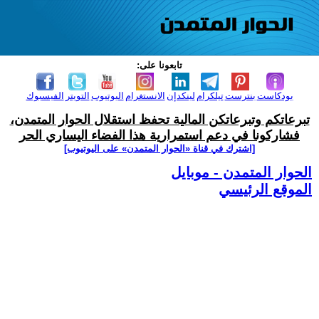
تابعونا على:
بودكاست
بنترست
تيلكرام
لينكدإن
الانستغرام
اليوتيوب
التويتر
الفيسبوك
تبرعاتكم وتبرعاتكن المالية تحفظ استقلال الحوار المتمدن،
فشاركونا في دعم استمرارية هذا الفضاء اليساري الحر
[اشترك في قناة ‫«الحوار المتمدن» على اليوتيوب]
الحوار المتمدن - موبايل
الموقع الرئيسي