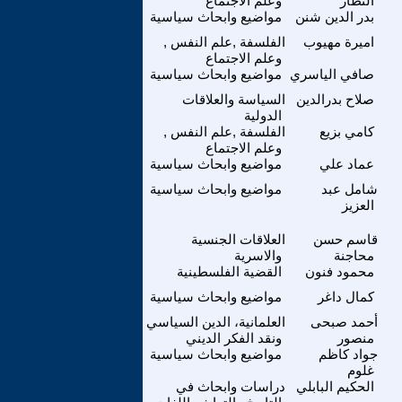
النطار
وعلم الاجتماع
بدر الدين شنن
مواضيع وابحاث سياسية
اميرة مهيوب
الفلسفة ,علم النفس ,
وعلم الاجتماع
صافي الياسري
مواضيع وابحاث سياسية
صلاح بدرالدين
السياسة والعلاقات
الدولية
كامي بزيع
الفلسفة ,علم النفس ,
وعلم الاجتماع
عماد علي
مواضيع وابحاث سياسية
شامل عبد
مواضيع وابحاث سياسية
العزيز
قاسم حسن
العلاقات الجنسية
محاجنة
والاسرية
محمود فنون
القضية الفلسطينية
كمال داغر
مواضيع وابحاث سياسية
أحمد صبحى
العلمانية، الدين السياسي
منصور
ونقد الفكر الديني
جواد كاظم
مواضيع وابحاث سياسية
غلوم
الحكيم البابلي
دراسات وابحاث في