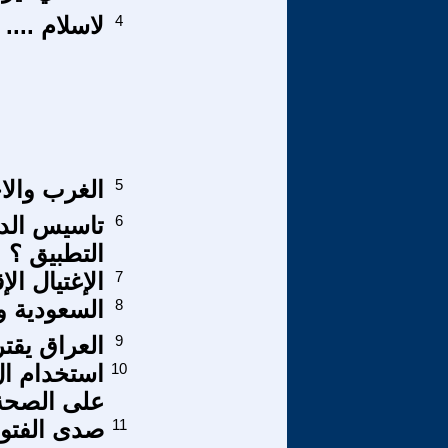
4
لاسلام .... 
5
الغرب والا
6
تاسيس الد
التطبيق ؟
7
الإغتيال ال
8
السعودية و
9
العراق يقت
10
على الصحة 
11
صدى الفتوح