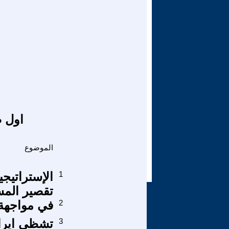
اول ص
الموضوع
1
تقصير الم
2
في مواجهة 
3
تشظي ايران