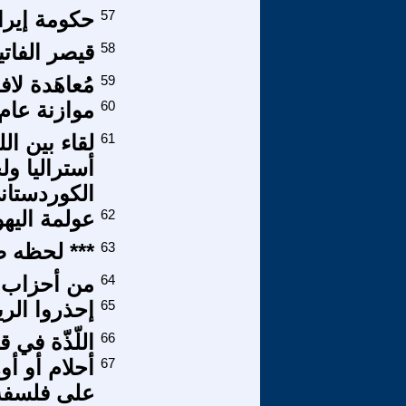
57
حكومة إيرا
58
قيصر الفاتي
59
مُعاهَدة لا
60
موازنة عام 2016 والتكيف مع سعر منخفض لل
61
لقاء بين ال
أستراليا و
الكوردستان
62
عولمة اليه
63
*** لحظه ص
64
من أحزاب 
65
إحذروا الر
66
اللّذّة في 
67
أحلام أو أو
على فلسفة 