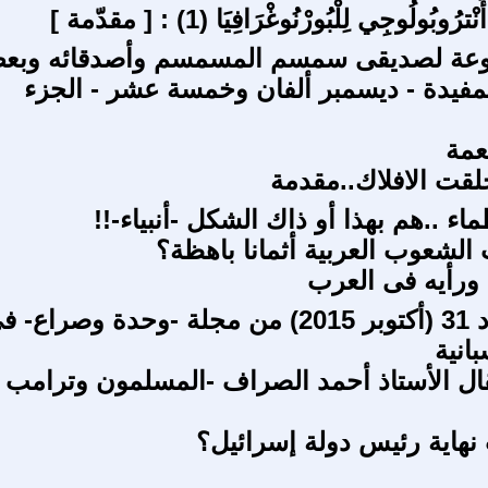
ترُوبُولُوجِي لِلْبُورْنُوغْرَافِيَا (1) : [ مقدّمة ]
وعة لصديقى سمسم المسمسم وأصدقائه وبع
لمفيدة - ديسمبر ألفان وخمسة عشر - الجزء
عمة
خلقت الافلاك..مقدمة
ماء ..هم بهذا أو ذاك الشكل -أنبياء-!!
 الشعوب العربية أثمانا باهظة؟
ورأيه فى العرب
صدور العدد 31 (أكتوبر 2015) من مجلة -وحدة وصراع- 
انية
ل الأستاذ أحمد الصراف -المسلمون وترامب
 نهاية رئيس دولة إسرائيل؟