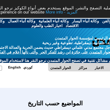
ة التصفح والنشر، الموقع يستخدم بعض أنواع الكوكيز نرجو النق
More info - المزيد
experience on our website
الفن
-
وكالة أنباء اليسار
-
وكالة أنباء العلمانية
-
وكالة أنباء العمال
-
وكا
الاقتصاد
-
اخبار الطب والعلوم
 الرئيسي لمؤسسة الحوار المتمدن
، علمانية، ديمقراطية، تطوعية وغير ربحية
ل مجتمع مدني علماني ديمقراطي حديث يضمن الحرية والعدالة الاجتم
حوار المتمدن على جائزة ابن رشد للفكر الحر والتى نالها أعلام في الفك
م مشاكل تقنية في تصفح الحوار المتمدن نرجو النقر هنا لاستخدام الموقع
كوردي
English
الاخبار
مراكز
الحوار المتمدن
المواضيع حسب التاريخ