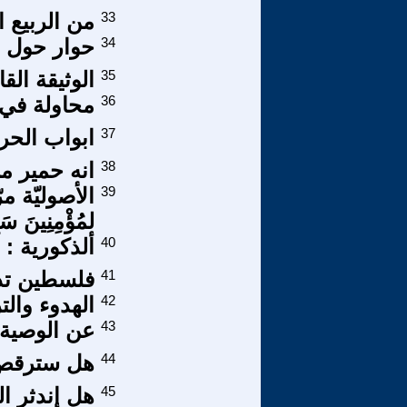
33
من الربيع ا
34
حوار حول ال
35
الوثيقة القا
36
محاولة في
37
ابواب الحر
38
انه حمير م
39
الأصوليّة مرّة 
لمُؤْمِنِينَ سَب
40
ألذكورية :
41
فلسطين تدف
42
الهدوء وال
43
عن الوصية 
44
هل سترقص 
45
هل إندثر ال