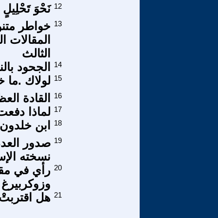
12
نَحْوَ تَحْلِيلٍ أُنْ
13
خواطر متن
المقالات ا
الثالث
14
الجحود بالن
15
لولاك .ما 
16
القادة العظ
17
لماذا دفعت
18
ابن خلدون 
19
نسخته الإسب
20
رأي في مقا
وزوكربيرغ
21
هل اقتربتْ