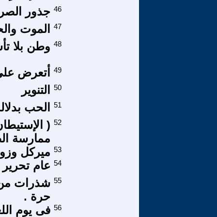
46
جذور الصرا
47
الموت والح
48
وطن بلا تأشيرة( 19 ) كهرمانة 
49
أتعرض على 
50
التنوير
51
الحب بدلال
52
( الإستيطا
ممارسة الض
53
ميركل وزوا
54
عام تحرير 
55
شذرات من م
حرة .
56
فى يوم اللغ