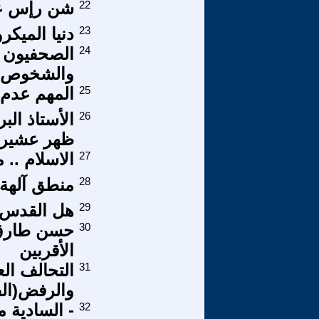
22
شن رإس عل
23
دنيا الميك
24
الصحفيون ف
والشخوص ا
25
المهم عدم 
26
الأستاذ ال
ظهر عشيرتك
27
الاسلام .. م
28
منطق آلهة 
29
هل القدس 
30
حسن طارق،
الأقربين
31
التحالف ال
والرفض(ال
32
- السادية 