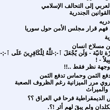
لعربي إلى التحالف الإسلامي
قوانين الجندرية
دريه
 فهم قرار مجلس الأمن حول سوريا
ية
ن مسلاخ انسان
ثانيّة - وَلَن يّجْعَلَ ٱ-;-للَّهُ لِلْكَافِرِينَ عَلَى ٱ-;-
ِيلاً - !
 وجهة نظر فقط ..!!
ع الثمن وحماس تدفع الثمن
تروي مرر الميزانية رغم الظروف الصعبة
والميراث
الديمقراطية فرحا في العراق ؟؟
كلدان ولم يبقَ لهم أثر !؟.