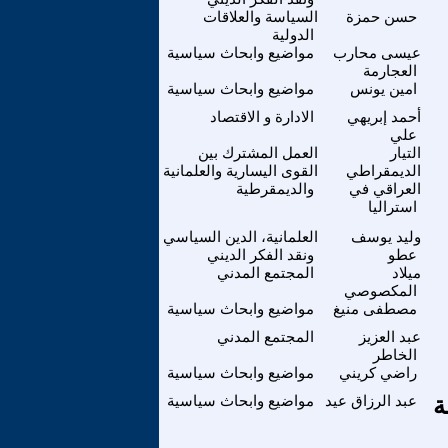
حسن حمزة
السياسة والعلاقات
الدولية
عيسى محارب
مواضيع وابحاث سياسية
العجارمة
امين يونس
مواضيع وابحاث سياسية
أحمد إبريهي
الادارة و الاقتصاد
علي
التيار
العمل المشترك بين
الديمقراطي
القوى اليسارية والعلمانية
العراقي في
والديمقرطية
استراليا
وليد يوسف
العلمانية، الدين السياسي
عطو
ونقد الفكر الديني
ميلاد
المجتمع المدني
المكصوصي
مصطفى منيغ
مواضيع وابحاث سياسية
عبد العزيز
المجتمع المدني
الخاطر
راضي كريني
مواضيع وابحاث سياسية
ة
عبد الرزاق عيد
مواضيع وابحاث سياسية