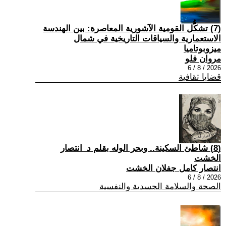
(7) تشكُّل القومية الآشورية المعاصرة: بين الهندسة
الاستعمارية والسياقات التاريخية في شمال
ميزوبوتاميا
مروان فلو
2026 / 8 / 6
قضايا ثقافية
(8) شاطئ السكينة.. وبحر الوله بقلم د_انتصار
الخشت
انتصار كامل جفلان الخشت
2026 / 8 / 6
الصحة والسلامة الجسدية والنفسية