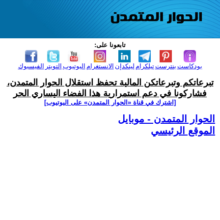
تابعونا على:
بودكاست
بنترست
تيلكرام
لينكدإن
الانستغرام
اليوتيوب
التويتر
الفيسبوك
تبرعاتكم وتبرعاتكن المالية تحفظ استقلال الحوار المتمدن،
فشاركونا في دعم استمرارية هذا الفضاء اليساري الحر
[اشترك في قناة ‫«الحوار المتمدن» على اليوتيوب]
الحوار المتمدن - موبايل
الموقع الرئيسي