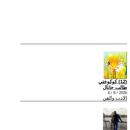
(12) كوكوختي
طالب جانال
2026 / 8 / 6
الادب والفن