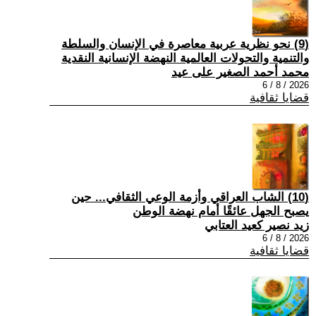
(9) نحو نظرية عربية معاصرة في الإنسان والسلطة
والتنمية والتحولات العالمية النهضة الإنسانية النقدية
محمد أحمد الصغير على عيد
2026 / 8 / 6
قضايا ثقافية
(10) الشاب العراقي وأزمة الوعي الثقافي... حين
يصبح الجهل عائقًا أمام نهضة الوطن
زيد نصير كعيد العتابي
2026 / 8 / 6
قضايا ثقافية