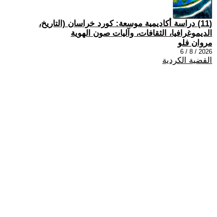
(11) دراسة أكاديمية موسعة: كورد خراسان (التاريخ،
الديموغرافيا، الثقافات، وآليات صون الهوية
مروان فلو
2026 / 8 / 6
القضية الكردية