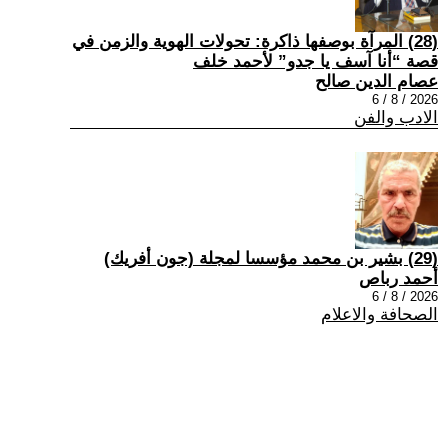
(28) المرآة بوصفها ذاكرة: تحولات الهوية والزمن في
قصة “أنا آسف يا جدو” لأحمد خلف
عصام الدين صالح
2026 / 8 / 6
الادب والفن
(29) بشير بن محمد مؤسسا لمجلة (جون أفريك)
أحمد رباص
2026 / 8 / 6
الصحافة والاعلام