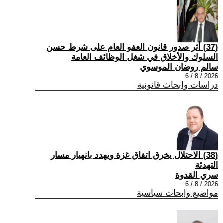
(37) أثر صدور قانون العفو العام على شرط حسن
السلوك والأخلاق في شغل الوظائف العامة
سالم روضان الموسوي
2026 / 8 / 6
دراسات وابحاث قانونية
(38) الاحتلال يخرق اتفاق غزة ويهدد بانهيار مسار
التهدئة
سري القدوة
2026 / 8 / 6
مواضيع وابحاث سياسية