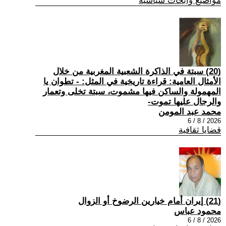
مواضيع وابحاث سياسية
(20) سبتة في الذاكرة الشعبية المغربية من خلال
الأمثال العامية: قراءة تاريخية في المثل: - تطوان يا
المهمولة والساكن فيها مشموت، سبتة تخلى وتعمار
والرجال عليها تموت-
محمد عبد المومن
2026 / 8 / 6
قضايا ثقافية
(21) إيران أمام خيارين الرضوخ أو الزوال
محمود عباس
2026 / 8 / 6