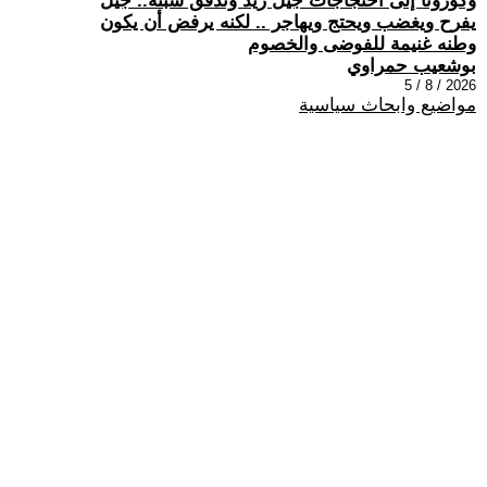
وكورونا إلى احتجاجات جيل زيد وتدفق سبتة.. جيل
يفرح ويغضب ويحتج ويهاجر .. لكنه يرفض أن يكون
وطنه غنيمة للفوضى والخصوم
بوشعيب حمراوي
2026 / 8 / 5
مواضيع وابحاث سياسية