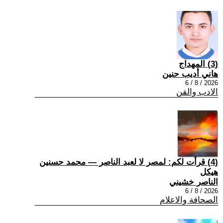
(3) المهداج
هاني أديب حنين
2026 / 8 / 6
الادب والفن
(4) قرأت لكم: لمصر لا لعبد الناصر — محمد حسنين
هيكل
الناصر خشيني
2026 / 8 / 6
الصحافة والاعلام