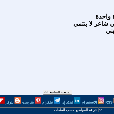
 واحدة
ني
RSS
الانستغرام
لينكد إن
تيلكرام
بنترست
بلوكر