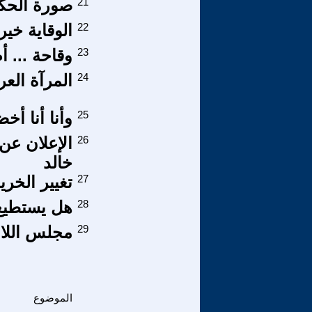
21
صورة الحكو
22
الوقاية خير
23
وقاحة ... أم
24
المرآة الع
25
وأنا أنا أخض
26
الإعلان عن
خالد
27
تغيير الخري
28
هل يستطيع 
29
مجلس اللا 
الموضوع