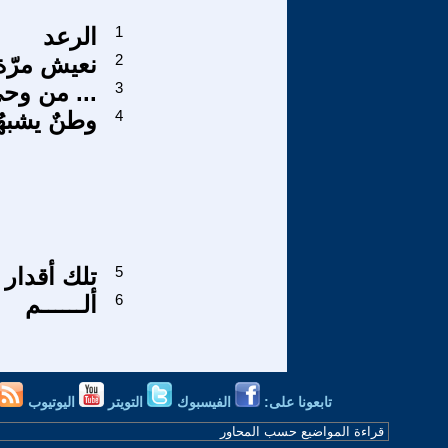
1
الرعد
2
نعيش مرّة
3
من وحي شاعر لا ينتمي ...
4
وطنٌ يشبهُ
5
تلك أقدار
6
ألــــــم
تابعونا على:
الفيسبوك
التويتر
اليوتيوب