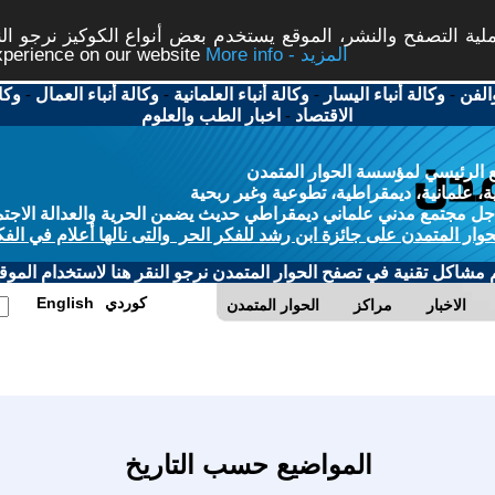
ة التصفح والنشر، الموقع يستخدم بعض أنواع الكوكيز نرجو النق
More info - المزيد
experience on our website
الفن
-
وكالة أنباء اليسار
-
وكالة أنباء العلمانية
-
وكالة أنباء العمال
-
وكا
الاقتصاد
-
اخبار الطب والعلوم
 الرئيسي لمؤسسة الحوار المتمدن
، علمانية، ديمقراطية، تطوعية وغير ربحية
ل مجتمع مدني علماني ديمقراطي حديث يضمن الحرية والعدالة الاجتم
حوار المتمدن على جائزة ابن رشد للفكر الحر والتى نالها أعلام في الفك
م مشاكل تقنية في تصفح الحوار المتمدن نرجو النقر هنا لاستخدام الموقع
كوردي
English
الاخبار
مراكز
الحوار المتمدن
المواضيع حسب التاريخ