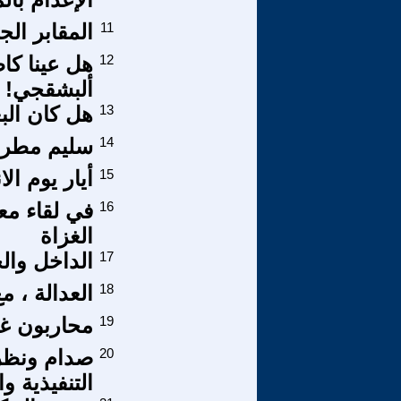
11
المقابر الج
12
هل عينا كا
ألبشقجي!
13
هل كان الب
14
سليم مطر ي
15
أيار يوم الا
16
في لقاء مع
الغزاة
17
الداخل وال
18
العدالة ، م
19
محاربون غير
20
صدام ونظرت
التنفيذية و