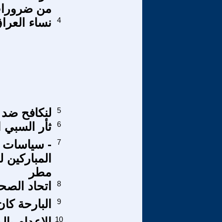
من ضرورات 
4
نساء العرا
5
لنكافح ضد ا
6
ثأر السبي ا
7
- سياسات ا
المباركين ل
مطر
8
اتحاد الصحف
9
البارحة كا
10
الإعدام با