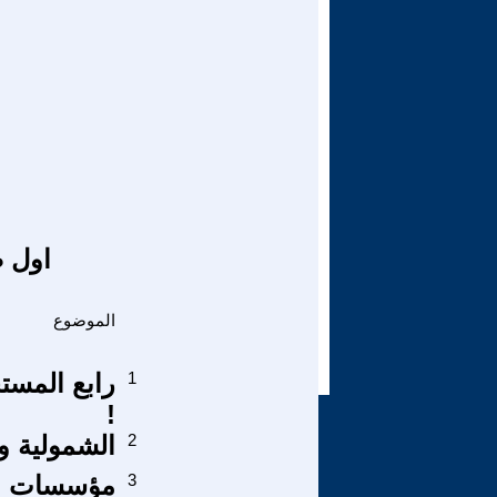
اول ص
الموضوع
1
رابع المست
!
2
الشمولية و
3
مؤسسات الم