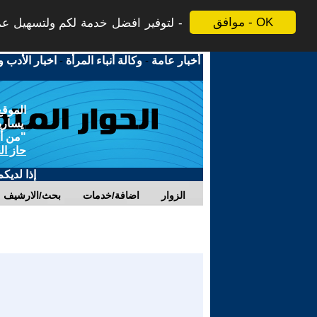
موافق - OK
لتوفير افضل خدمة لكم ولتسهيل عملي
أخبار عامة
-
وكالة أنباء المرأة
-
اخبار الأدب و
الموقع
يسارية
"من أج
حاز ال
إذا لديك
الزوار
اضافة/خدمات
بحث/الارشيف