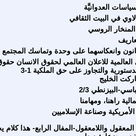
ياسات العدوانيَّة
لاوي في البيت الثقافي
لمنخار الروسي
عاريف
قانون وانعكاسهما على وحدة وتماسك المجتمع
العالمية للاعلان العالمي لحقوق الانسان حقو
ستورية والتجاوز على حق الملكية 1-3
ركت الخليج
اسي-البيزنطي 2/3
الية راهنا، ومهامنا
لأمريكية وصناعة الإسلاميين
المعقول واللامعقول-المفال الرابع- هذا كلام ي