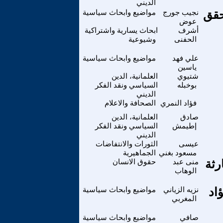
الديني
حقق
نجيب جورج
مواضيع وابحاث سياسية
عوض
أشرف
ابحاث يسارية واشتراكية
الحفنى
وشيوعية
علي فهد
مواضيع وابحاث سياسية
ياسين
شتيوي
العلمانية، الدين
بوخبله
السياسي ونقد الفكر
الديني
فؤاد النمري
الصحافة والاعلام
صادق
العلمانية، الدين
إطيمش
السياسي ونقد الفكر
الديني
عيسى
الثورات والانتفاضات
مسعود بغني
الجماهيرية
رثة
منى عبد
حقوق الانسان
الوهاب
اد
نزيه الزياني
مواضيع وابحاث سياسية
المغربي
صافي
مواضيع وابحاث سياسية