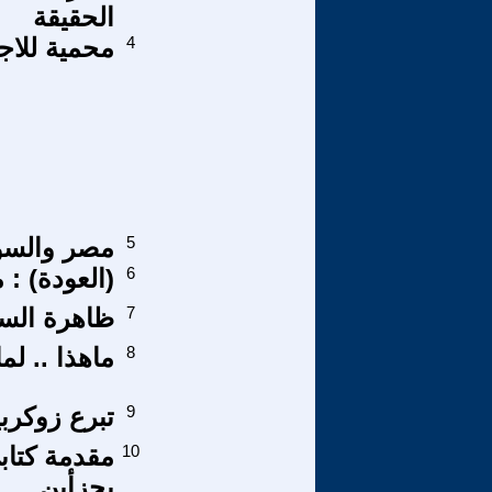
الحقيقة
4
محمية للاج
5
مصر والسو
6
(العودة) :
7
ظاهرة السط
8
ماهذا .. لما
9
تبرع زوكرب
10
مقدمة كتاب
بجزأين