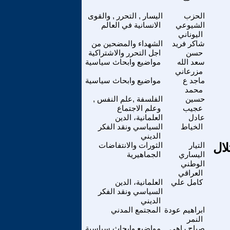
الحزب
اليسار , التحرر , والقوى
الشيوعي
الانسانية في العالم
اليوناني
شاكر فريد
الشهداء والمضحين من
حسن
اجل التحرر والاشتراكية
سعد الله
مواضيع وابحاث سياسية
مزرعاني
ماجد ع
مواضيع وابحاث سياسية
محمد
حسين
الفلسفة ,علم النفس ,
عجيب
وعلم الاجتماع
عادل
العلمانية، الدين
الخياط
السياسي ونقد الفكر
الديني
لال
التيار
الثورات والانتفاضات
اليساري
الجماهيرية
الوطني
العراقي
كامل علي
العلمانية، الدين
السياسي ونقد الفكر
الديني
ابراهيم عودة
المجتمع المدني
النمر
صباح راهي
مواضيع وابحاث سياسية