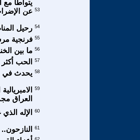
يتواطأ مع ا
53
عن الإضراب
54
رحيل المنا
55
فرنجية مرش
56
ما بين الخن
57
الحب أكثر
58
يحدث في بر
59
الامبريالية
العراق مجد
60
الإله الذي 
61
النازحون..
62