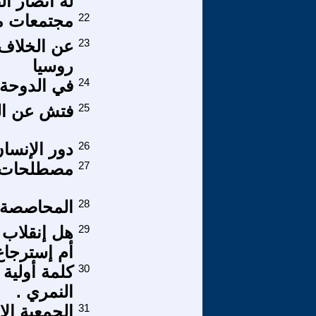
له أنصار ا
22
مجتمعات م
23
عن الخلاف 
روسيا
24
في الدوحة .
25
فتش عن الس
26
دور الإنسا
27
مصطلحات رثة
28
المحاصصة ا
29
هل إنقلاب 
أم إسترجاع
30
كلمة أولية 
النمري .
31
الجمعية الا