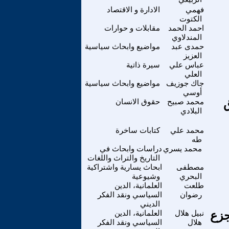
فهمي
الادارة و الاقتصاد
الكتوت
احمد الحمد
مقابلات و حوارات
المندلاوي
حمدى عبد
مواضيع وابحاث سياسية
العزيز
عباس علي
سيرة ذاتية
العلي
جاك جوزيف
مواضيع وابحاث سياسية
أوسي
ق
محمد صبيح
حقوق الانسان
البلادي
محمد علي
كتابات ساخرة
طه
محمد يسري
دراسات وابحاث في
التاريخ والتراث واللغات
مصطفى
ابحاث يسارية واشتراكية
البحري
وشيوعية
طلعت
العلمانية، الدين
رضوان
السياسي ونقد الفكر
الديني
جزع
نبيل هلال
العلمانية، الدين
هلال
السياسي ونقد الفكر