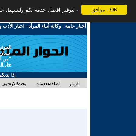
موافق - OK
لتوفير افضل خدمة لكم ولتسهيل عملي
أخبار عامة
-
وكالة أنباء المرأة
-
اخبار الأدب و
الموقع
يسارية
"من أج
حاز ال
إذا لديك
الزوار
اضافة/خدمات
بحث/الارشيف