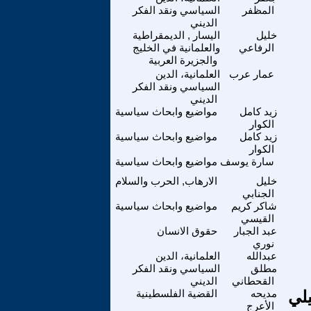
المظفر
السياسي ونقد الفكر
الديني
خليل
اليسار , الديمقراطية
الرفاعي
والعلمانية في الخليج
والجزيرة العربية
عمار عرب
العلمانية، الدين
السياسي ونقد الفكر
الديني
زيد كامل
مواضيع وابحاث سياسية
الكوار
زيد كامل
مواضيع وابحاث سياسية
الكوار
سارة يوسف
مواضيع وابحاث سياسية
خليل
الارهاب, الحرب والسلام
الجنابي
شاكر كريم
مواضيع وابحاث سياسية
القيسي
عبد الجبار
حقوق الانسان
نوري
عبدالله
العلمانية، الدين
مطلق
السياسي ونقد الفكر
القحطاني
الديني
يلي
مديحه
القضية الفلسطينية
الأعرج