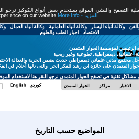
ة التصفح والنشر، الموقع يستخدم بعض أنواع الكوكيز نرجو النق
More info - المزيد
experience on our website
الفن
-
وكالة أنباء اليسار
-
وكالة أنباء العلمانية
-
وكالة أنباء العمال
-
وكا
الاقتصاد
-
اخبار الطب والعلوم
 الرئيسي لمؤسسة الحوار المتمدن
، علمانية، ديمقراطية، تطوعية وغير ربحية
ل مجتمع مدني علماني ديمقراطي حديث يضمن الحرية والعدالة الاجتم
حوار المتمدن على جائزة ابن رشد للفكر الحر والتى نالها أعلام في الفك
م مشاكل تقنية في تصفح الحوار المتمدن نرجو النقر هنا لاستخدام الموقع
كوردي
English
الاخبار
مراكز
الحوار المتمدن
المواضيع حسب التاريخ