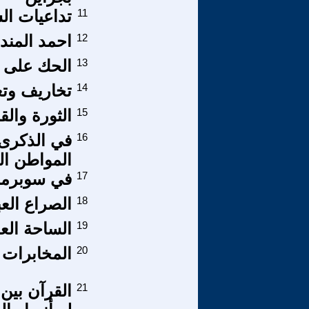
11
تداعيات الس
12
احمد المند
13
الحك على ا
14
تخاريف وت
15
الثورة وال
16
في الذكرى 
المواطن الد
17
في سوبرما
18
الصراع العب
19
الساحة العم
20
المخابرات ا
21
القرآن بين 