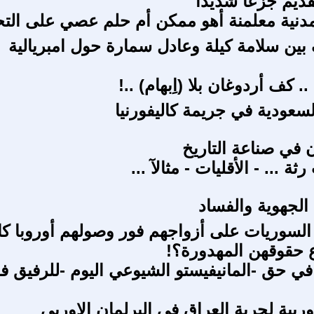
لفديم جزعا شديدا
دنية معلمنة أهو ممكن أم حلم عصي على الت
بين سلامة كيلة وعادل سمارة حول امبريالية
. كف أردوغان بلا (اِبهام) ..!
عودية في جريمة كاليفورنيا
ن في صناعة التاريخ
 ... - الأقليات - مثالآ ...
لجهوية والفساد
السوريات على أزواجهم فور وصولهم أوروبا كا
 حقوقهن المهدورة؟!
في حق -المانيفيستو الشيوعي اليوم -للرفيق فؤ
وربية لحرية العراق في البرلمان الاوربي