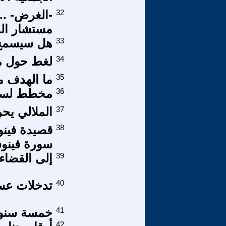
32
-الغرض- ..
مستشار الر
33
هل سيسمح ا
34
لغط حول مع
35
ما الهدف م
36
مخطط لسرق
37
الملالي يح
38
قصيدة فينوس
سورة فينو
39
إلى القضاء 
40
تدخلات عسك
41
خمسة سنو
42