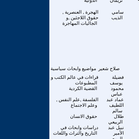
نريمان
الدولية
سامي
الهجرة , العنصرية ,
الذيب
حقوق اللاجئين ,و
الجاليات المهاجرة
صلاح شعير
مواضيع وابحاث سياسية
فضيلة
قراءات في عالم الكتب و
يوسف
المطبوعات
محمود
القضية الكردية
عباس
عماد عبد
الفلسفة ,علم النفس ,
اللطيف
وعلم الاجتماع
سالم
طلال
حقوق الانسان
الربيعي
نبيل عبد
دراسات وابحاث في
الأمير
التاريخ والتراث واللغات
الربيعي