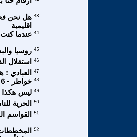
أرقام حنا 
43
هل نحن فعل
اقليمية
44
عندما كنت 
45
روسيا والب
46
استقلال الق
47
العبادي : 
48
خواطر - 6 ... الدولة والحكومة وما بينهما
49
ليس هكذا ت
50
الحرية للن
51
القواسم ال
52
المخططات ا