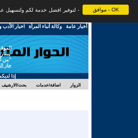
موافق - OK
لتوفير افضل خدمة لكم ولتسهيل عملي
أخبار عامة
-
وكالة أنباء المرأة
-
اخبار الأدب و
الموقع
يسارية
"من أج
حاز ال
إذا لديك
الزوار
اضافة/خدمات
بحث/الارشيف