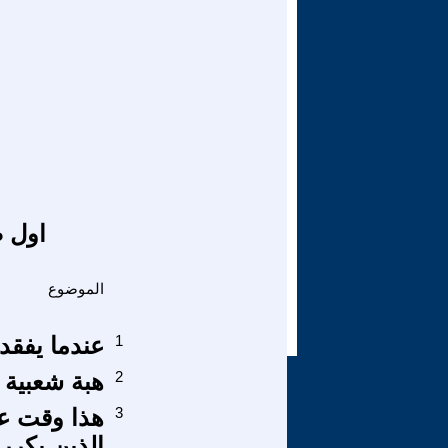
اول ص
الموضوع
1
عندما يفقد
2
هبة شعبية 
3
هذا وقت عم
الذين يكرر