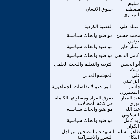
سلوم
صطفى
حقوق الانسان
المنوزي
عماد علي
القضية الكردية
حمد حسين
مواضيع وابحاث سياسية
يونس
عمار جابر
مواضيع وابحاث سياسية
كامل الدلفي
مواضيع وابحاث سياسية
بو الحسن
التربية والتعليم والبحث العلمي
سلام
لي
المجتمع المدني
الزاغيني
اسم
الثورات والانتفاضات الجماهيرية
المعموري
بد الجبار
حقوق المراة ومساواتها الكاملة
نوري
في كافة المجالات
بد الله
مواضيع وابحاث سياسية
السكوتي
يد كامل
مواضيع وابحاث سياسية
الكوار
اهر مسلم
الشهداء والمضحين من اجل
البكاء
التحرر والاشتراكية