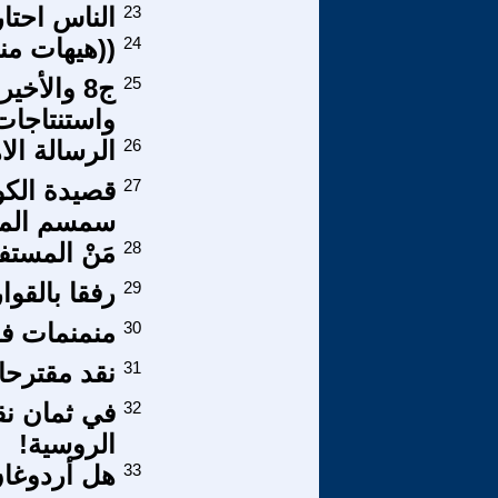
23
الناس احتار
24
((هيهات منا
25
واستنتاجات
26
الرسالة الا
27
قصيدة الكو
سمسم الم
28
مَنْ المستف
29
رفقا بالقوا
30
منمنمات فلس
31
نقد مقترحا
32
في ثمان نق
الروسية!
33
هل أردوغان