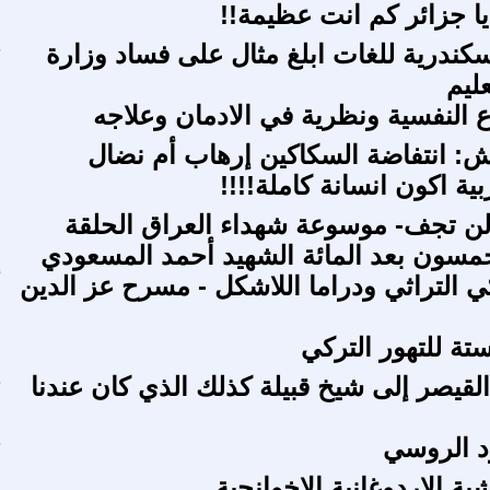
يا جزائر كم انت عظيمة!!
ص
كندرية للغات ابلغ مثال على فساد وزارة
ح
عليم
ع النفسية ونظرية في الادمان وعلاجه
ا
ش: انتفاضة السكاكين إرهاب أم نضال
ية اكون انسانة كاملة!!!!
اء لن تجف- موسوعة شهداء العراق الحلقة
ا
لخمسون بعد المائة الشهيد أحمد المسعودي
ي التراثي ودراما اللاشكل - مسرح عز الدين
أ
تة للتهور التركي
ا
لقيصر إلى شيخ قبيلة كذلك الذي كان عندنا
ج
د الروسي
ج
ية الاردوغانية الاخوانجية
ا