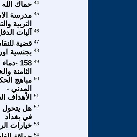
44
حماك الله 
45
مدرسة الاس
التربية والت
46
آليات الدفا
47
قضية للنقا
48
بجنسية اورب
49
158 -دم
الثامنة وا
50
مباهج الحك
المدني -
51
الأهداف الس
52
هل يتحول ا
في بغداد
53
خيارات الر
54
حماقة الفاش