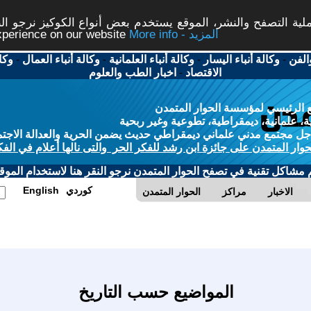
ة التصفح والنشر، الموقع يستخدم بعض أنواع الكوكيز نرجو النق
More info - المزيد
experience on our website
الفن
-
وكالة أنباء اليسار
-
وكالة أنباء العلمانية
-
وكالة أنباء العمال
-
وكا
الاقتصاد
-
اخبار الطب والعلوم
 الرئيسي لمؤسسة الحوار المتمدن
، علمانية، ديمقراطية، تطوعية وغير ربحية
ل مجتمع مدني علماني ديمقراطي حديث يضمن الحرية والعدالة الاجتم
حوار المتمدن على جائزة ابن رشد للفكر الحر والتى نالها أعلام في الفك
م مشاكل تقنية في تصفح الحوار المتمدن نرجو النقر هنا لاستخدام الموقع
كوردي
English
الاخبار
مراكز
الحوار المتمدن
المواضيع حسب التاريخ