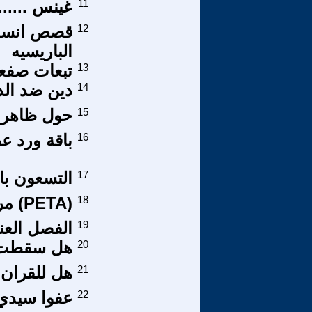
11
غينس .....
12
قصص انساني
الباريسيه
13
تبعات صفعة
14
دين ضد الد
15
حول ظاهرة 
16
باقة ورد 
17
التسعون با
18
(PETA) مركز بيتا انطلاقة جديدة في عالم الترجمة
19
الفصل العن
20
هل سقطت هي
21
هل للقران 
22
عفوا سيدي