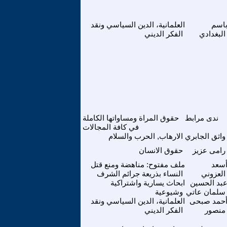
اسم
العلمانية، الدين السياسي ونقد
البغدادي
الفكر الديني
ندى مرابط
حقوق المراة ومساواتها الكاملة
في كافة المجالات
واثق الجابري
الارهاب, الحرب والسلام
رامى عزيز
حقوق الانسان
سعد
ملف مفتوح: مناهضة ومنع قتل
العزوني
النساء بذريعة جرائم الشرف
بد الحسين
ابحاث يسارية واشتراكية
سلمان عاتي
وشيوعية
حمد صبحى
العلمانية، الدين السياسي ونقد
منصور
الفكر الديني