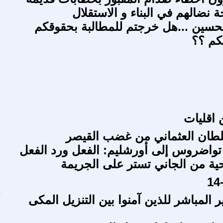
 نضالهم في البناء و الاستقلال
لحسين ...هل خرجتم للمطالبة بحقوقكم
ب
كم ؟؟
 اقليات
لطان العثماني من غضب القيصر
با تواضروس إلى أورشليم: الفعل ورد الفعل
ية من الجاني تستر على الجريمة
أ
ع
المباشر للذين آمنوا بين التنزيل المكى
أ