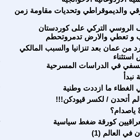
وقي والديموقراطي وتحديات مقاومة زمن
م
اف الروسي التركي على كوردستان
ب و تعطي والارض تدمروتحطم
م
د من عمان بعد تنزانيا والسبب المالكي
 استثناء
لسفي في الدراسات المسرحية
أ
 نبدأ
ع
الغطاء ما ازددت وطنية
ج
الم أتحدن / لكسر قيودكن!!!
ع
ْ ياصدام؟
ع
عراقيين كورقة ضغط سياسية
ز
 في العالم (1)
ط