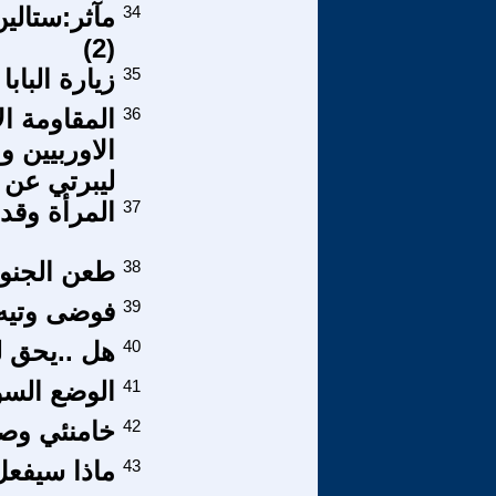
34
مآثر:ستالي
(2)
35
زيارة الباب
36
المقاومة ال
الاوربيين 
ليبرتي عن 
37
المرأة وقد
38
طعن الجنود 
39
فوضى وتيه 
40
هل ..يحق لنا
41
الوضع السو
42
خامنئي وصاع
43
ماذا سيفعل 