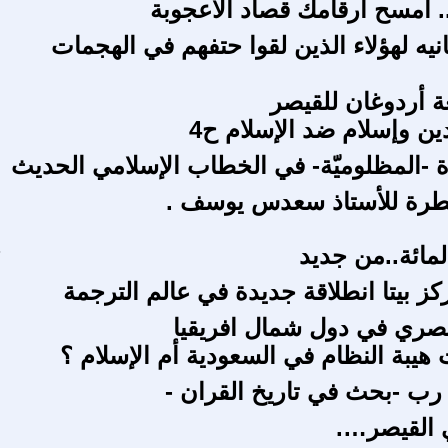
.. امسح ارقامك قصاد الاعجوبة
م
ه لهؤلاء الذين لقوا حتفهم في الهجمات
ع
 أردوغان للقيصر
ين وإسلام ضد الإسلام ح4
ع
-المظلوميّة- في الخطاب الإسلامي الحديث
ه
عطرة للأستاذ سعدس يوسف .
ص
ع
لمائة..من جديد
ج
ع
صري في دول شمال افريقيا
بة النظام في السعودية أم الإسلام ؟
ع
رب -بحث في تاريخ القران -
ا
 القيصر….
ب