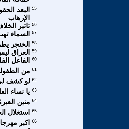
55
البعد الحق
الإرهاب
56
تاثير الخل
57
السماء ته
58
الخنجر يطر
59
العراق ليس
60
الفاعل الف
61
من الطفولة
62
لو كشف لي 
63
يا نساء الع
64
منين العبره
65
استغلال ال
66
اكبر مهرجان