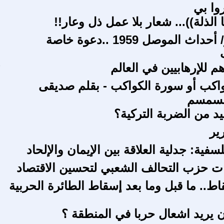
وا بي
 الذلة))... شعار بلا عمل ذل وعار!!
ع
ج8 والأخير/ أحداث الموصل 1959 ..دعوة خاصة
هم للإرهابيين في العالم
ف
اكب أو سورة الكواكب - بقلم صديقى
سمسم
يد من الضربة التركية؟
ع
رير
ل
فية: جدلية العلاقة بين الإيمان والإلحاد
ت حزب التحالف الشعبي لتحسين الاقتصاد
ع
اط.. ما قبل وما بعد إسقاط الطائرة الحربية
 يريد اشعال حربا في المنطقة ؟
د