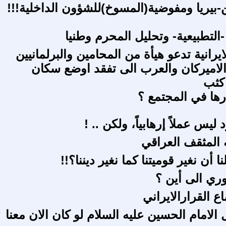
ن-بيريا ومفوضية(المسوخ)للشؤون الداخلية!!!
م
ا -التطبيعية- وتحليل المحرم وطنيا
م
ايرانية تدعو هيأة من المحامين والبرلمانيين
ص
والاميركان والعرب الى تفقد اوضع سكان
كثب
رها في المجتمع ؟
ح
ليس عملاً إرهابياً، ولكن .. !
ع
المثقف العراقي
 أن نغير قوميتنا كما نغير ديننا؟!!
ري الى أين ؟
ا
 القرارالايراني
ص
الامام الحسين عليه السلام لو كان الان معنا
ح