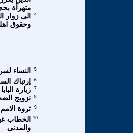
متهرأة بحجة
4
الى زوار ا
وحقوق اهل
5
النساء لسن
6
إرتباك الس
7
زيارة البا
8
تزويج الضح
9
ثروة الامم-14
10
الخطاب غير 
والمدنى