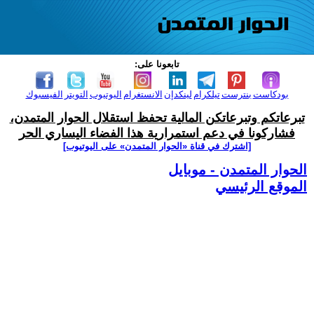
تابعونا على:
بودكاست
بنترست
تيلكرام
لينكدإن
الانستغرام
اليوتيوب
التويتر
الفيسبوك
تبرعاتكم وتبرعاتكن المالية تحفظ استقلال الحوار المتمدن،
فشاركونا في دعم استمرارية هذا الفضاء اليساري الحر
[اشترك في قناة ‫«الحوار المتمدن» على اليوتيوب]
الحوار المتمدن - موبايل
الموقع الرئيسي