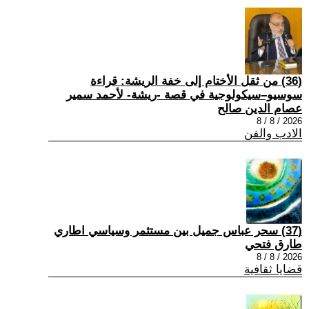
(36) من ثقل الأختام إلى خفة الريشة: قراءة
سوسيو–سيكولوجية في قصة -ريشة- لأحمد سمير
عصام الدين صالح
2026 / 8 / 8
الادب والفن
(37) سحر عباس جميل بين مستثمر وسياسي اطاري
طارق فتحي
2026 / 8 / 8
قضايا ثقافية