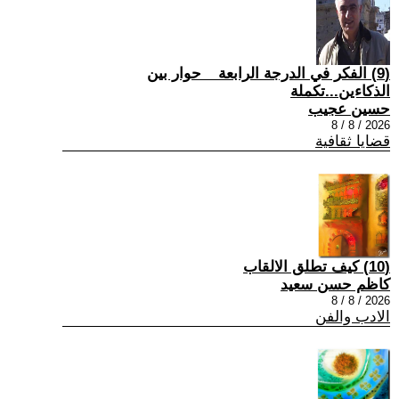
(9) الفكر في الدرجة الرابعة _ حوار بين
الذكاءين...تكملة
حسين عجيب
2026 / 8 / 8
قضايا ثقافية
(10) كيف تطلق الالقاب
كاظم حسن سعيد
2026 / 8 / 8
الادب والفن