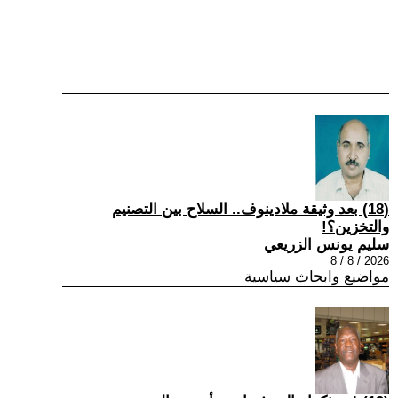
(18) بعد وثيقة ملادينوف.. السلاح بين التصنيم
والتخزين؟!
سليم يونس الزريعي
2026 / 8 / 8
مواضيع وابحاث سياسية