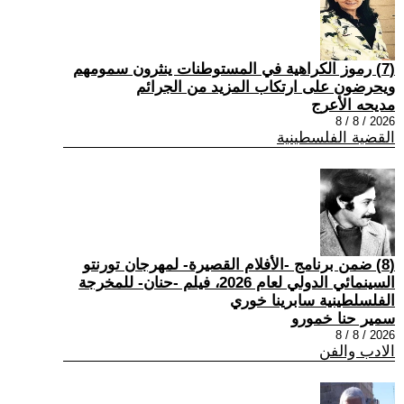
(7) رموز الكراهية في المستوطنات ينثرون سمومهم
ويحرضون على ارتكاب المزيد من الجرائم
مديحه الأعرج
2026 / 8 / 8
القضية الفلسطينية
(8) ضمن برنامج -الأفلام القصيرة- لمهرجان تورنتو
السينمائي الدولي لعام 2026، فيلم -حنان- للمخرجة
الفلسلطينية سابرينا خوري
سمير حنا خمورو
2026 / 8 / 8
الادب والفن