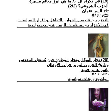
(19) في ذكراه ال ٨٠ ما هي أبرز معالم مسيرة
الحزب الشيوعي؟ (2/2)
تاج السر عثمان
2026 / 8 / 8
التحزب والتنظيم , الحوار , التفاعل و اقرار السياسات
في الاحزاب والمنظمات اليسارية والديمقراطية
(20) تجار الهيكل وتجار الوطن: حين يُستغل المقدس
وتاريخ الحروب لتبرير خراب الأوطان
ياسر عامر حميد
2026 / 8 / 8
مواضيع وابحاث سياسية