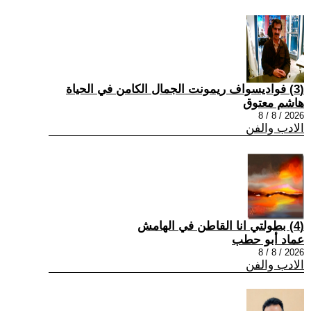
(3) فواديسواف ريمونت الجمال الكامن في الحياة
هاشم معتوق
2026 / 8 / 8
الادب والفن
(4) بطولتي انا القاطن في الهامش
عماد أبو حطب
2026 / 8 / 8
الادب والفن