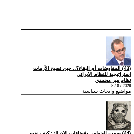
(43) المفاوضات أم البقاء؟.. حين تصبح الأزمات
استراتيجية للنظام الإيراني
نظام مير محمدي
2026 / 8 / 8
مواضيع وابحاث سياسية
(44) صمت الحواس وفضاءات الإدراك: كيف نفهم