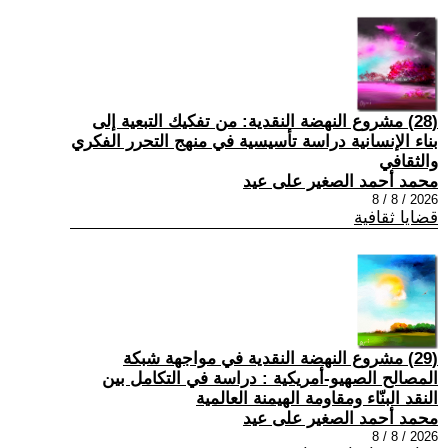
(28) مشروع النهضة النقدية: من تفكيك التبعية إلى
بناء الإنسانية دراسة تأسيسية في منهج التحرر الفكري
والثقافي
محمد أحمد الصغير على عيد
2026 / 8 / 8
قضايا ثقافية
(29) مشروع النهضة النقدية في مواجهة شبكة
المصالح الصهيو-أمريكية : دراسة في التكامل بين
النقد البنّاء ومقاومة الهيمنة العالمية
محمد أحمد الصغير على عيد
2026 / 8 / 8