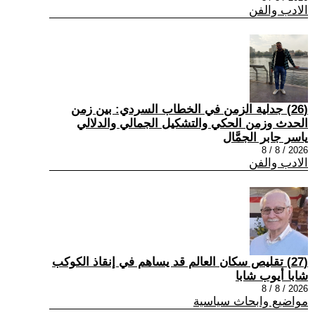
الادب والفن
(26) جدلية الزمن في الخطاب السردي: بين زمن
الحدث وزمن الحكي والتشكيل الجمالي والدلالي
ياسر جابر الجمَّال
2026 / 8 / 8
الادب والفن
(27) تقليص سكان العالم قد يساهم في إنقاذ الكوكب
شابا أيوب شابا
2026 / 8 / 8
مواضيع وابحاث سياسية