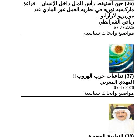
(36) حين استيقظ رأس المال داخل الإنسان .. قراءة
ماركسية ثورية في نظرية العمل غير المادي عند
موريزيو لازاراتو .
رياض الشرايطي
2026 / 8 / 6
مواضيع وابحاث سياسية
(37) تداعيات حرب الهروب!!
المهدي المغربي
2026 / 8 / 6
مواضيع وابحاث سياسية
(38) التواريخ الصغيرة