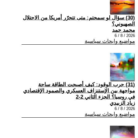
(30) سؤال لو سمحتم: متى تتحرّر أمريكا من الاحتلال
الصهيوني؟
محمد حمد
2026 / 8 / 6
مواضيع وابحاث سياسية
(31) حرب الوقود: كيف أصبحت الطاقة ساحة
مواجهة بين الإستنزاف العسكري والصمود الإقتصادي
في روسيا؟ الجزء الثاني 2-2
زياد الزبيدي
2026 / 8 / 6
مواضيع وابحاث سياسية