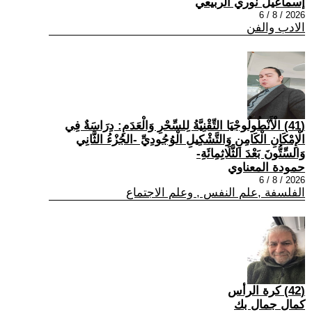
إسماعيل نوري الربيعي
2026 / 8 / 6
الادب والفن
(41) الْأَنْطُولُوجْيَا التِّقْنِيَّةُ لِلسِّحْرِ وَالْعَدَمِ: دِرَاسَةٌ فِي
الْإِمْكَانِ الْكَامِنِ وَالتَّشْكِيلِ الْوُجُودِيِّ -الجُزْءُ الثَّانِي
وَالسِّتُّونَ بَعْدَ الثَّلَاثِمِائَةِ-
حمودة المعناوي
2026 / 8 / 6
الفلسفة ,علم النفس , وعلم الاجتماع
(42) كرة الرأس
كمال جمال بك