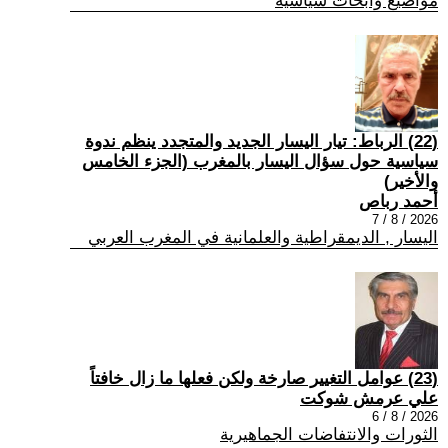
مواضيع وابحاث سياسية
(22) الرباط: تيار اليسار الجديد والمتجدد ينظم ندوة
سياسية حول سؤال اليسار بالمغرب (الجزء الخامس
والأخير)
أحمد رباص
2026 / 8 / 7
اليسار , الديمقراطية والعلمانية في المغرب العربي
(23) عوامل التغيير صارخة ولكن فعلها ما زال خافتاً
علي عرمش شوكت
2026 / 8 / 6
الثورات والانتفاضات الجماهيرية