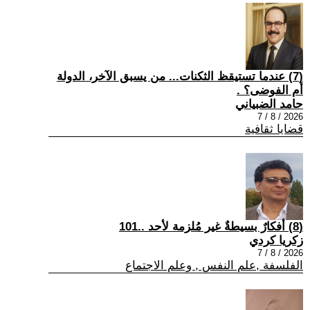
(7) عندما تستيقظ الثكنات... من يسبق الآخر، الدولة
أم الفوضى؟ .
حامد الضبياني
2026 / 8 / 7
قضايا ثقافية
(8) أفكارٌ بسيطةٌ غير مُلزمة لأحد ..101
زكريا كردي
2026 / 8 / 7
الفلسفة ,علم النفس , وعلم الاجتماع