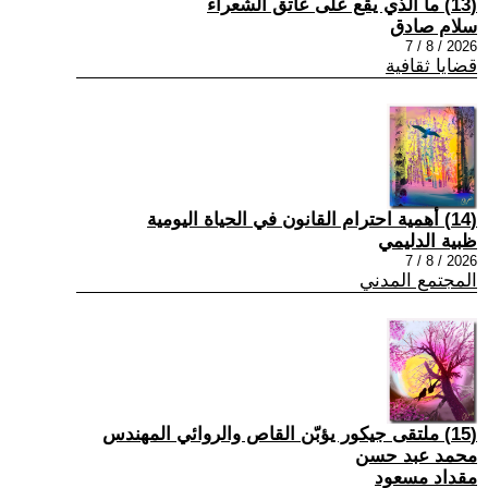
(13) ما الذي يقع على عاتق الشعراء
سلام صادق
2026 / 8 / 7
قضايا ثقافية
(14) أهمية احترام القانون في الحياة اليومية
ظبية الدليمي
2026 / 8 / 7
المجتمع المدني
(15) ملتقى جيكور يؤبّن القاص والروائي المهندس
محمد عبد حسن
مقداد مسعود