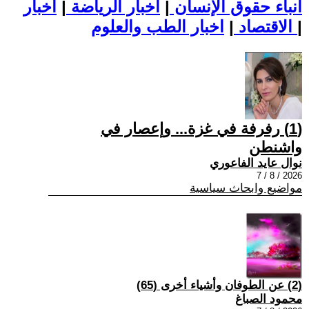
أنباء حقوق الإنسان
|
اخبار الرياضة
|
اخبار
|
اخبار الطب والعلوم
الاقتصاد
|
(1) رفرفة في غزة... وإعصار في
واشنطن
نوال عايد الفاعوري
2026 / 8 / 7
مواضيع وابحاث سياسية
(2) عن الطوفان وأشياء أخرى (65)
محمود الصباغ