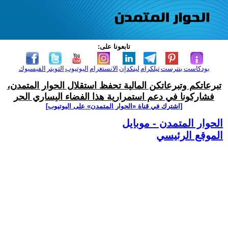
تابعونا على:
بودكاست
بنترست
تيلكرام
لينكدإن
الانستغرام
اليوتيوب
التويتر
الفيسبوك
تبرعاتكم وتبرعاتكن المالية تحفظ استقلال الحوار المتمدن،
فشاركونا في دعم استمرارية هذا الفضاء اليساري الحر
[اشترك في قناة ‫«الحوار المتمدن» على اليوتيوب]
الحوار المتمدن - موبايل
الموقع الرئيسي