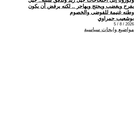
وكورونا إلى احتجاجات جيل زيد وتدفق سبتة.. جيل
يفرح ويغضب ويحتج ويهاجر .. لكنه يرفض أن يكون
وطنه غنيمة للفوضى والخصوم
بوشعيب حمراوي
2026 / 8 / 5
مواضيع وابحاث سياسية