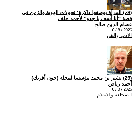
(28) المرآة بوصفها ذاكرة: تحولات الهوية والزمن في
قصة “أنا آسف يا جدو” لأحمد خلف
عصام الدين صالح
2026 / 8 / 6
الادب والفن
(29) بشير بن محمد مؤسسا لمجلة (جون أفريك)
أحمد رباص
2026 / 8 / 6
الصحافة والاعلام