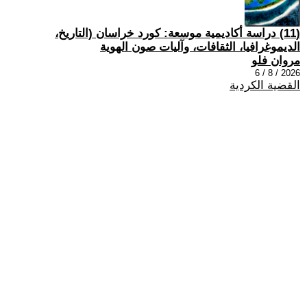
(11) دراسة أكاديمية موسعة: كورد خراسان (التاريخ،
الديموغرافيا، الثقافات، وآليات صون الهوية
مروان فلو
2026 / 8 / 6
القضية الكردية