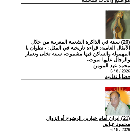
مواضيع وابحاث سياسية
(20) سبتة في الذاكرة الشعبية المغربية من خلال
الأمثال العامية: قراءة تاريخية في المثل: - تطوان يا
المهمولة والساكن فيها مشموت، سبتة تخلى وتعمار
والرجال عليها تموت-
محمد عبد المومن
2026 / 8 / 6
قضايا ثقافية
(21) إيران أمام خيارين الرضوخ أو الزوال
محمود عباس
2026 / 8 / 6