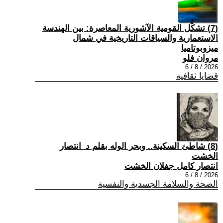
(7) تشكُّل القومية الآشورية المعاصرة: بين الهندسة
الاستعمارية والسياقات التاريخية في شمال
ميزوبوتاميا
مروان فلو
2026 / 8 / 6
قضايا ثقافية
(8) شاطئ السكينة.. وبحر الوله بقلم د_انتصار
الخشت
انتصار كامل جفلان الخشت
2026 / 8 / 6
الصحة والسلامة الجسدية والنفسية