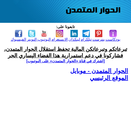
تابعونا على:
بودكاست
بنترست
تيلكرام
لينكدإن
الانستغرام
اليوتيوب
التويتر
الفيسبوك
تبرعاتكم وتبرعاتكن المالية تحفظ استقلال الحوار المتمدن،
فشاركونا في دعم استمرارية هذا الفضاء اليساري الحر
[اشترك في قناة ‫«الحوار المتمدن» على اليوتيوب]
الحوار المتمدن - موبايل
الموقع الرئيسي