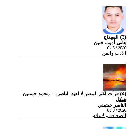
(3) المهداج
هاني أديب حنين
2026 / 8 / 6
الادب والفن
(4) قرأت لكم: لمصر لا لعبد الناصر — محمد حسنين
هيكل
الناصر خشيني
2026 / 8 / 6
الصحافة والاعلام