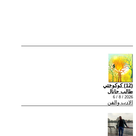
(12) كوكوختي
طالب جانال
2026 / 8 / 6
الادب والفن