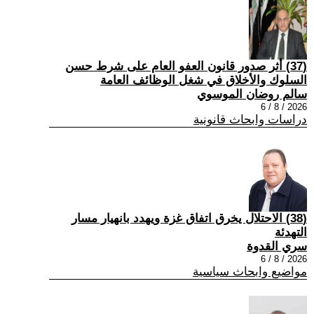
(37) أثر صدور قانون العفو العام على شرط حسن
السلوك والأخلاق في شغل الوظائف العامة
سالم روضان الموسوي
2026 / 8 / 6
دراسات وابحاث قانونية
(38) الاحتلال يخرق اتفاق غزة ويهدد بانهيار مسار
التهدئة
سري القدوة
2026 / 8 / 6
مواضيع وابحاث سياسية