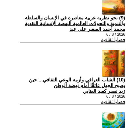
(9) نحو نظرية عربية معاصرة في الإنسان والسلطة
والتنمية والتحولات العالمية النهضة الإنسانية النقدية
محمد أحمد الصغير على عيد
2026 / 8 / 6
قضايا ثقافية
(10) الشاب العراقي وأزمة الوعي الثقافي... حين
يصبح الجهل عائقًا أمام نهضة الوطن
زيد نصير كعيد العتابي
2026 / 8 / 6
قضايا ثقافية