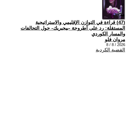
(47) قراءة في التوازن الإقليمي والاستراتيجية
المستقلة: رد على أطروحة -بيجيريك- حول التحالفات
والمسار الكوردي
مروان فلو
2026 / 8 / 8
القضية الكردية