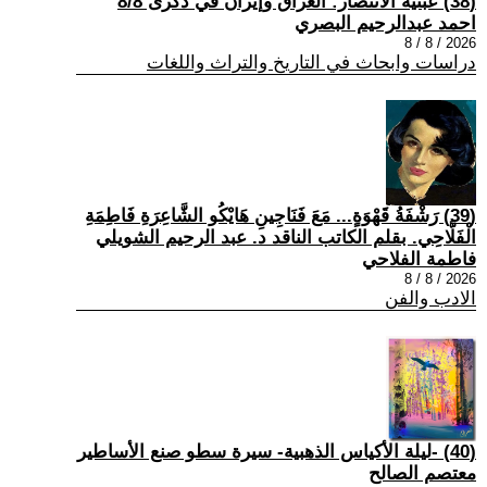
(38) عبثية الانتصار: العراق وإيران في ذكرى 8/8
احمد عبدالرحيم البصري
2026 / 8 / 8
دراسات وابحاث في التاريخ والتراث واللغات
(39) رَشْفَةُ قَهْوَةٍ... مَعَ فَنَاجِينِ هَايْكُو الشَّاعِرَةِ فَاطِمَةِ
الْفَلَّاحِي. بقلم الكاتب الناقد د. عبد الرحيم الشويلي
فاطمة الفلاحي
2026 / 8 / 8
الادب والفن
(40) -ليلة الأكياس الذهبية- سيرة سطو صنع الأساطير
معتصم الصالح