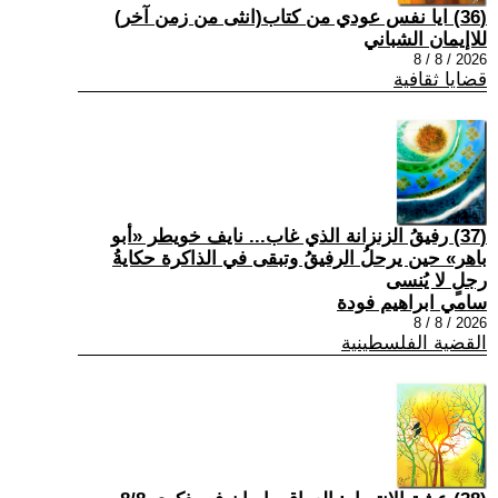
(36) ايا نفس عودي من كتاب(انثى من زمن آخر)
للاإيمان الشباني
2026 / 8 / 8
قضايا ثقافية
(37) رفيقُ الزنزانة الذي غاب... نايف خويطر «أبو
باهر» حين يرحلُ الرفيقُ وتبقى في الذاكرة حكايةُ
رجلٍ لا يُنسى
سامي ابراهيم فودة
2026 / 8 / 8
القضية الفلسطينية