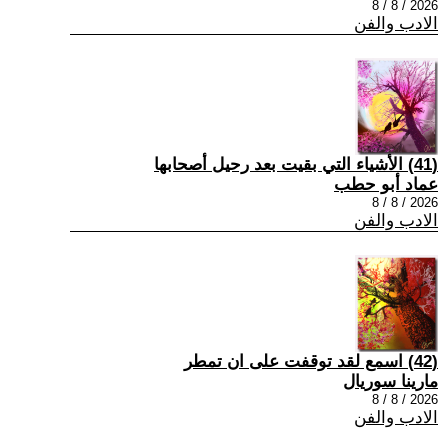
2026 / 8 / 8
الادب والفن
(41) الأشياء التي بقيت بعد رحيل أصحابها
عماد أبو حطب
2026 / 8 / 8
الادب والفن
(42) اسمع لقد توقفت على ان تمطر
مارينا سوريال
2026 / 8 / 8
الادب والفن