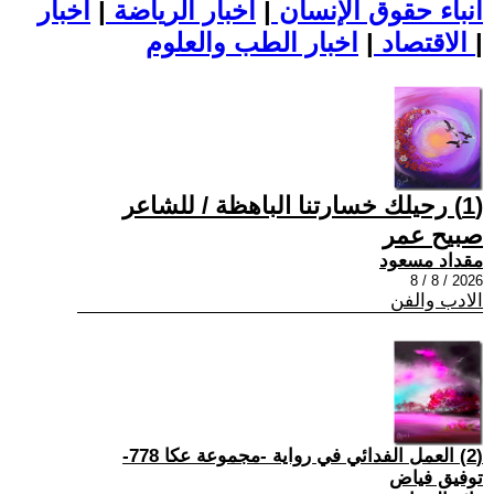
أنباء حقوق الإنسان
|
اخبار الرياضة
|
اخبار
|
اخبار الطب والعلوم
الاقتصاد
|
(1) رحيلك خسارتنا الباهظة / للشاعر
صبيح عمر
مقداد مسعود
2026 / 8 / 8
الادب والفن
(2) العمل الفدائي في رواية -مجموعة عكا 778-
توفيق فياض