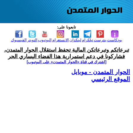
تابعونا على:
بودكاست
بنترست
تيلكرام
لينكدإن
الانستغرام
اليوتيوب
التويتر
الفيسبوك
تبرعاتكم وتبرعاتكن المالية تحفظ استقلال الحوار المتمدن،
فشاركونا في دعم استمرارية هذا الفضاء اليساري الحر
[اشترك في قناة ‫«الحوار المتمدن» على اليوتيوب]
الحوار المتمدن - موبايل
الموقع الرئيسي