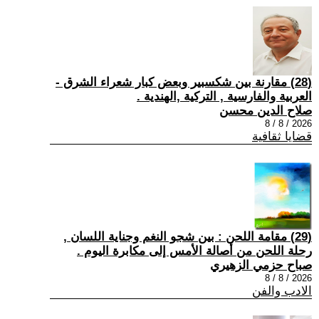
(28) مقارنة بين شكسبير وبعض كبار شعراء الشرق -
العربية والفارسية , التركية ,الهندية .
صلاح الدين محسن
2026 / 8 / 8
قضايا ثقافية
(29) مقامة اللحن : بين شجو النغم وجناية اللسان ,
رحلة اللحن من أصالة الأمس إلى مكابرة اليوم .
صباح حزمي الزهيري
2026 / 8 / 8
الادب والفن