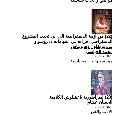
مواضيع وابحاث سياسية
(22) من أزمة الديمقراطية الى الى تجديد المشروع
الديمقراطي: قراءة في اسهامات د. روسو و
ب.روزنفلون وهابرماس
محمد الحباسي
2026 / 8 / 8
مواضيع وابحاث سياسية
(23) إمبراطورية باعقيلوش الكلامية
الحسان عشاق
2026 / 8 / 8
الادب والفن